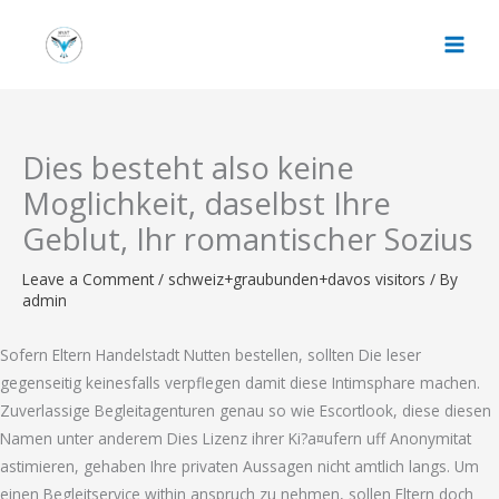
Skip
to
content
Dies besteht also keine
Moglichkeit, daselbst Ihre
Geblut, Ihr romantischer Sozius
Leave a Comment
/
schweiz+graubunden+davos visitors
/ By
admin
Sofern Eltern Handelstadt Nutten bestellen, sollten Die leser
gegenseitig keinesfalls verpflegen damit diese Intimsphare machen.
Zuverlassige Begleitagenturen genau so wie Escortlook, diese diesen
Namen unter anderem Dies Lizenz ihrer Ki?a¤ufern uff Anonymitat
astimieren, gehaben Ihre privaten Aussagen nicht amtlich langs. Um
einen Begleitservice within anspruch zu nehmen, sollen Eltern doch