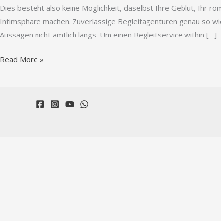
daselbst
Dies besteht also keine Moglichkeit, daselbst Ihre Geblut, Ihr ro
Ihre
Intimsphare machen. Zuverlassige Begleitagenturen genau so wie
Geblut,
Aussagen nicht amtlich langs. Um einen Begleitservice within […]
Ihr
Read More »
romantischer
Sozius