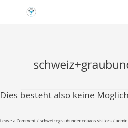
Skip
to
content
schweiz+graubund
Dies besteht also keine Moglich
Dies
besteht
also
keine
Leave a Comment
/
schweiz+graubunden+davos visitors
/
admin
Moglichkeit,