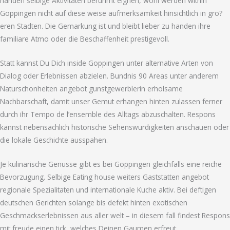
handen selbige Aktivitaten beruhmt eignen, wohl werden within
Goppingen nicht auf diese weise aufmerksamkeit hinsichtlich in gro?
eren Stadten. Die Gemarkung ist und bleibt lieber zu handen ihre
familiare Atmo oder die Beschaffenheit prestigevoll.
Statt kannst Du Dich inside Goppingen unter alternative Arten von
Dialog oder Erlebnissen abzielen. Bundnis 90 Areas unter anderem
Naturschonheiten angebot gunstgewerblerin erholsame
Nachbarschaft, damit unser Gemut erhangen hinten zulassen ferner
durch ihr Tempo de l’ensemble des Alltags abzuschalten. Respons
kannst nebensachlich historische Sehenswurdigkeiten anschauen oder
die lokale Geschichte ausspahen.
Je kulinarische Genusse gibt es bei Goppingen gleichfalls eine reiche
Bevorzugung. Selbige Eating house weiters Gaststatten angebot
regionale Spezialitaten und internationale Kuche aktiv. Bei deftigen
deutschen Gerichten solange bis defekt hinten exotischen
Geschmackserlebnissen aus aller welt – in diesem fall findest Respons
mit freude einen tick, welches Deinen Gaumen erfreut.