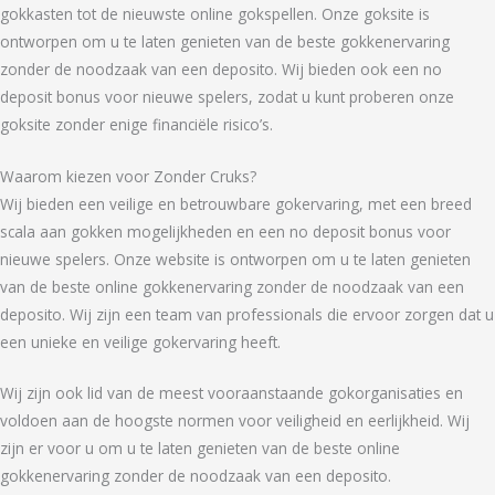
gokkasten tot de nieuwste online gokspellen. Onze goksite is
ontworpen om u te laten genieten van de beste gokkenervaring
zonder de noodzaak van een deposito. Wij bieden ook een no
deposit bonus voor nieuwe spelers, zodat u kunt proberen onze
goksite zonder enige financiële risico’s.
Waarom kiezen voor Zonder Cruks?
Wij bieden een veilige en betrouwbare gokervaring, met een breed
scala aan gokken mogelijkheden en een no deposit bonus voor
nieuwe spelers. Onze website is ontworpen om u te laten genieten
van de beste online gokkenervaring zonder de noodzaak van een
deposito. Wij zijn een team van professionals die ervoor zorgen dat u
een unieke en veilige gokervaring heeft.
Wij zijn ook lid van de meest vooraanstaande gokorganisaties en
voldoen aan de hoogste normen voor veiligheid en eerlijkheid. Wij
zijn er voor u om u te laten genieten van de beste online
gokkenervaring zonder de noodzaak van een deposito.