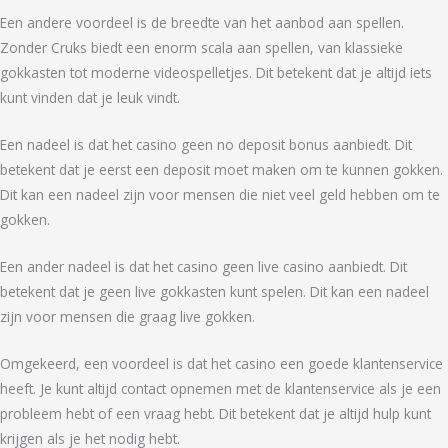
Een andere voordeel is de breedte van het aanbod aan spellen.
Zonder Cruks biedt een enorm scala aan spellen, van klassieke
gokkasten tot moderne videospelletjes. Dit betekent dat je altijd iets
kunt vinden dat je leuk vindt.
Een nadeel is dat het casino geen no deposit bonus aanbiedt. Dit
betekent dat je eerst een deposit moet maken om te kunnen gokken.
Dit kan een nadeel zijn voor mensen die niet veel geld hebben om te
gokken.
Een ander nadeel is dat het casino geen live casino aanbiedt. Dit
betekent dat je geen live gokkasten kunt spelen. Dit kan een nadeel
zijn voor mensen die graag live gokken.
Omgekeerd, een voordeel is dat het casino een goede klantenservice
heeft. Je kunt altijd contact opnemen met de klantenservice als je een
probleem hebt of een vraag hebt. Dit betekent dat je altijd hulp kunt
krijgen als je het nodig hebt.