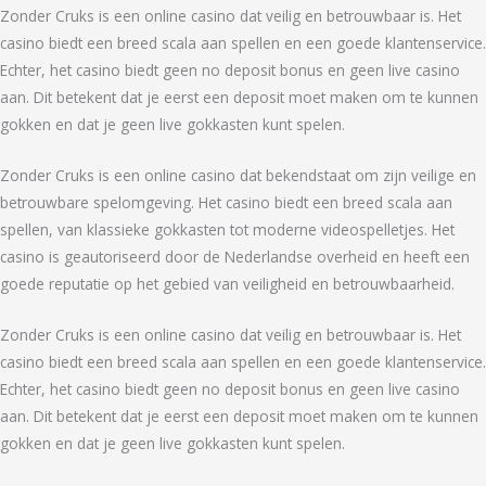
Zonder Cruks is een online casino dat veilig en betrouwbaar is. Het
casino biedt een breed scala aan spellen en een goede klantenservice.
Echter, het casino biedt geen no deposit bonus en geen live casino
aan. Dit betekent dat je eerst een deposit moet maken om te kunnen
gokken en dat je geen live gokkasten kunt spelen.
Zonder Cruks is een online casino dat bekendstaat om zijn veilige en
betrouwbare spelomgeving. Het casino biedt een breed scala aan
spellen, van klassieke gokkasten tot moderne videospelletjes. Het
casino is geautoriseerd door de Nederlandse overheid en heeft een
goede reputatie op het gebied van veiligheid en betrouwbaarheid.
Zonder Cruks is een online casino dat veilig en betrouwbaar is. Het
casino biedt een breed scala aan spellen en een goede klantenservice.
Echter, het casino biedt geen no deposit bonus en geen live casino
aan. Dit betekent dat je eerst een deposit moet maken om te kunnen
gokken en dat je geen live gokkasten kunt spelen.