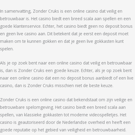
In samenvatting, Zonder Cruks is een online casino dat veilig en
betrouwbaar is. Het casino biedt een breed scala aan spellen en een
goede klantenservice. Echter, het casino biedt geen no deposit bonus
en geen live casino aan. Dit betekent dat je eerst een deposit moet
maken om te kunnen gokken en dat je geen live gokkasten kunt
spelen.
Als je op zoek bent naar een online casino dat veilig en betrouwbaar
is, dan is Zonder Cruks een goede keuze. Echter, als je op zoek bent
naar een online casino dat een no deposit bonus aanbiedt of een live
casino, dan is Zonder Cruks misschien niet de beste keuze.
Zonder Cruks is een online casino dat bekendstaat om zijn veilige en
betrouwbare spelomgeving. Het casino biedt een breed scala aan
spellen, van klassieke gokkasten tot moderne videospelletjes. Het
casino is geautoriseerd door de Nederlandse overheid en heeft een
goede reputatie op het gebied van veiligheid en betrouwbaarheid.