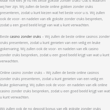
Maar hoe kies je nu het beste goksite zonder cruks? Dat is waarom
wij hier zijn. Wij zullen de beste online gokken zonder cruks
presenteren, zodat u kunt kiezen wat het beste voor u is. Wij zullen
ook de voor- en nadelen van elk goksite zonder cruks bespreken,
zodat u een goed beeld krijgt van wat u kunt verwachten.
Beste
casino zonder cruks
– Wij zullen de beste online casinos zonder
cruks presenteren, zodat u kunt genieten van een veilig en leuke
gokervaring. Wij zullen ook de voor- en nadelen van elk casino
zonder cruks bespreken, zodat u een goed beeld krijgt van wat u kunt
verwachten.
Online casino zonder cruks – Wij zullen de beste online casinos
zonder cruks presenteren, zodat u kunt genieten van een veilig en
leuke gokervaring. Wij zullen ook de voor- en nadelen van elk online
casino zonder cruks bespreken, zodat u een goed beeld krijgt van wat
u kunt verwachten.
Wij zullen ook de no deposit bonus van elk goksite zonder cruks