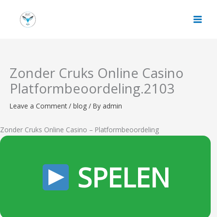
Skip
to
content
Zonder Cruks Online Casino
Platformbeoordeling.2103
Leave a Comment
/
blog
/ By
admin
Zonder Cruks Online Casino – Platformbeoordeling
SPELEN