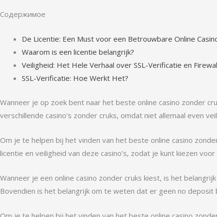
Содержимое
De Licentie: Een Must voor een Betrouwbare Online Casin
Waarom is een licentie belangrijk?
Veiligheid: Het Hele Verhaal over SSL-Verificatie en Firewal
SSL-Verificatie: Hoe Werkt Het?
Wanneer je op zoek bent naar het beste online casino zonder cruk
verschillende casino’s zonder cruks, omdat niet allemaal even veili
Om je te helpen bij het vinden van het beste online casino zond
licentie en veiligheid van deze casino’s, zodat je kunt kiezen voor
Wanneer je een online casino zonder cruks kiest, is het belangrijk 
Bovendien is het belangrijk om te weten dat er geen no deposit b
Om je te helpen bij het vinden van het beste online casino zond