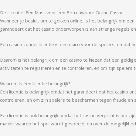
De Licentie: Een Must voor een Betrouwbare Online Casino
Wanneer je besluit om te gokken online, is het belangrijk om een 
garandeert dat het casino onderworpen is aan strenge regels en
Een casino zonder licentie is een risico voor de spelers, omdat het
Daarom is het belangrijk om een casino te kiezen dat een geldige l
activiteiten te registreren en te controleren, en om zijn speler
Waarom is een licentie belangrijk?
Een licentie is belangrijk omdat het garandeert dat het casino ond
controleren, en om zijn spelers te beschermen tegen fraude en 
Een licentie is ook belangrijk omdat het casino verplicht is om 
manier waarop het spel wordt gespeeld, en over de mogelijkhed