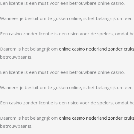
Een licentie is een must voor een betrouwbare online casino.
Wanneer je besluit om te gokken online, is het belangrijk om een c
Een casino zonder licentie is een risico voor de spelers, omdat het
Daarom is het belangrijk om
online casino nederland zonder cruk
betrouwbaar is.
Een licentie is een must voor een betrouwbare online casino.
Wanneer je besluit om te gokken online, is het belangrijk om een c
Een casino zonder licentie is een risico voor de spelers, omdat het
Daarom is het belangrijk om
online casino nederland zonder cruk
betrouwbaar is.