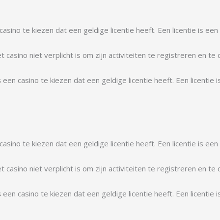
asino te kiezen dat een geldige licentie heeft. Een licentie is een
 casino niet verplicht is om zijn activiteiten te registreren en te 
s
een casino te kiezen dat een geldige licentie heeft. Een licentie 
asino te kiezen dat een geldige licentie heeft. Een licentie is een
 casino niet verplicht is om zijn activiteiten te registreren en te 
s
een casino te kiezen dat een geldige licentie heeft. Een licentie 