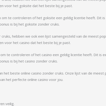
en voor het goksite dat het beste bij je past.
om te controleren of het goksite een geldig licentie heeft. Dit is 
onus is bij het goksite zonder cruks.
er cruks, hebben we ook een lijst samengesteld van de meest popu
en voor het casino dat het beste bij je past.
om te controleren of het casino een geldig licentie heeft. Dit is e
onus is bij het casino zonder cruks.
n het beste online casino zonder cruks. Onze lijst van de meest 
an het perfecte online casino voor jou.
en veilig.