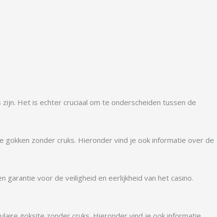
 zijn. Het is echter cruciaal om te onderscheiden tussen de
e gokken zonder cruks. Hieronder vind je ook informatie over de
en garantie voor de veiligheid en eerlijkheid van het casino.
laire goksite zonder cruks. Hieronder vind je ook informatie