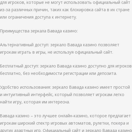
для игроков, которые не могут использовать официальный сайт
из-за различных причин, таких как блокировка сайта в их стране
или ограничения доступа к интернету.
Преимущества зеркала Вавада казино:
Альтернативный доступ: зеркало Вавада казино позволяет
игрокам играть в игры, не используя официальный сайт.
Бесплатный доступ: зеркало Вавада казино доступно для игроков
бесплатно, без необходимости регистрации или депозита.
Удобство использования: зеркало Вавада казино имеет простой
и интуитивный интерфейс, который позволяет игрокам легко
найти игру, которая им интересна.
Вавада казино – это лучшее онлайн-казино, которое предлагает
игрокам широкий спектр игровых автоматов, рулетки, покера и
других азартных игр. Официальный сайт и зеркало Вавада казино