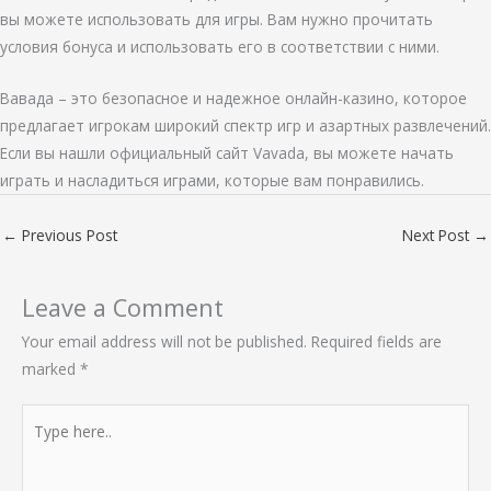
вы можете использовать для игры. Вам нужно прочитать
условия бонуса и использовать его в соответствии с ними.
Вавада – это безопасное и надежное онлайн-казино, которое
предлагает игрокам широкий спектр игр и азартных развлечений.
Если вы нашли официальный сайт Vavada, вы можете начать
играть и насладиться играми, которые вам понравились.
←
Previous Post
Next Post
→
Leave a Comment
Your email address will not be published.
Required fields are
marked
*
Type
here..