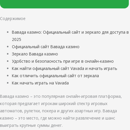
Содержимое
Вавада казино: Официальный сайт и зеркало для доступа в
2025
Официальный сайт Вавада казино
Зеркало Вавада казино
Удобство и безопасность при игре в онлайн-казино
Как найти официальный сайт Vavada и начать играть
Как отличить официальный сайт от зеркала
Как начать играть на Vavada
Вавада казино – это популярная онлайн-игровая платформа,
которая предлагает игрокам широкий спектр игровых
автоматов, рулетки, покера и других азартных игр. Вавада
казино – это место, где можно найти развлечение и шанс
выиграть крупные суммы денег.