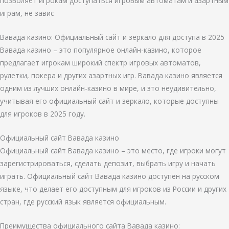
позволяет игрокам доступаться игровым автоматам и азартным
играм, не завис
Вавада казино: Официальный сайт и зеркало для доступа в 2025
Вавада казино – это популярное онлайн-казино, которое
предлагает игрокам широкий спектр игровых автоматов,
рулетки, покера и других азартных игр. Вавада казино является
одним из лучших онлайн-казино в мире, и это неудивительно,
учитывая его официальный сайт и зеркало, которые доступны
для игроков в 2025 году.
Официальный сайт Вавада казино
Официальный сайт Вавада казино – это место, где игроки могут
зарегистрироваться, сделать депозит, выбрать игру и начать
играть. Официальный сайт Вавада казино доступен на русском
языке, что делает его доступным для игроков из России и других
стран, где русский язык является официальным.
Преимущества официального сайта Вавада казино: