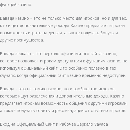
функций казино.
Вавада казино – это не только место для игроков, но и для тех,
кто ищет дополнительные доходы. Казино предлагает игрокам
возможность играть на деньги, а также получать бонусы и
другие преимущества.
Вавада зеркало – это зеркало официального сайта казино,
которое позволяет игрокам доступаться к функциям казино, не
используя официальный сайт. Это особенно полезно в тех
случаях, когда официальный сайт казино временно недоступен.
Вавада – это не только казино, но и сообщество игроков,
которые ищут развлечения и дополнительные доходы. Казино
предлагает игрокам возможность общения с другими игроками,
а также получать советы и рекомендации от опытных игроков.
Вход на Официальный Сайт и Рабочее Зеркало Vavada