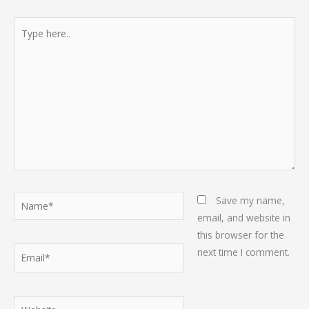
Type
here..
Name*
Save my name,
email, and website in
this browser for the
Email*
next time I comment.
Website