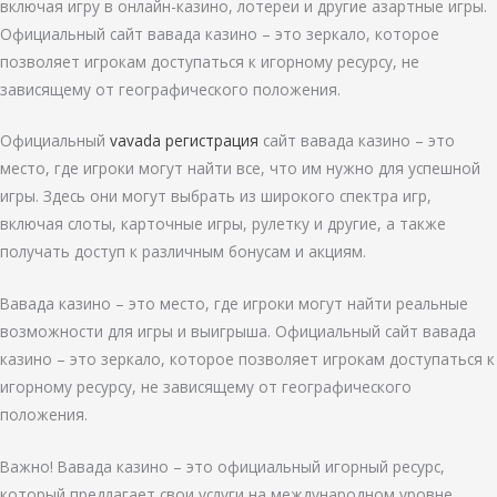
включая игру в онлайн-казино, лотереи и другие азартные игры.
Официальный сайт вавада казино – это зеркало, которое
позволяет игрокам доступаться к игорному ресурсу, не
зависящему от географического положения.
Официальный
vavada регистрация
сайт вавада казино – это
место, где игроки могут найти все, что им нужно для успешной
игры. Здесь они могут выбрать из широкого спектра игр,
включая слоты, карточные игры, рулетку и другие, а также
получать доступ к различным бонусам и акциям.
Вавада казино – это место, где игроки могут найти реальные
возможности для игры и выигрыша. Официальный сайт вавада
казино – это зеркало, которое позволяет игрокам доступаться к
игорному ресурсу, не зависящему от географического
положения.
Важно! Вавада казино – это официальный игорный ресурс,
который предлагает свои услуги на международном уровне.