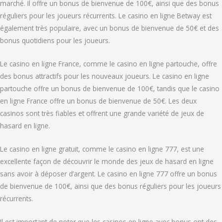
marché. Il offre un bonus de bienvenue de 100€, ainsi que des bonus
réguliers pour les joueurs récurrents. Le casino en ligne Betway est
également très populaire, avec un bonus de bienvenue de 50€ et des
bonus quotidiens pour les joueurs.
Le casino en ligne France, comme le casino en ligne partouche, offre
des bonus attractifs pour les nouveaux joueurs. Le casino en ligne
partouche offre un bonus de bienvenue de 100€, tandis que le casino
en ligne France offre un bonus de bienvenue de 50€. Les deux
casinos sont très fiables et offrent une grande variété de jeux de
hasard en ligne.
Le casino en ligne gratuit, comme le casino en ligne 777, est une
excellente façon de découvrir le monde des jeux de hasard en ligne
sans avoir à déposer d’argent. Le casino en ligne 777 offre un bonus
de bienvenue de 100€, ainsi que des bonus réguliers pour les joueurs
récurrents.
Il est important de noter que les casinos en ligne avec bonus ont des