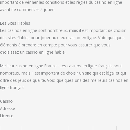
important de vérifier les conditions et les règles du casino en ligne
avant de commencer à jouer.
Les Sites Fiables
Les casinos en ligne sont nombreux, mais il est important de choisir
des sites fiables pour jouer aux jeux casino en ligne. Voici quelques
éléments à prendre en compte pour vous assurer que vous
choisissez un casino en ligne fiable.
Meilleur casino en ligne France : Les casinos en ligne français sont
nombreux, mais il est important de choisir un site qui est légal et qui
offre des jeux de qualité. Voici quelques-uns des meilleurs casinos en
ligne français :
Casino
Adresse
Licence