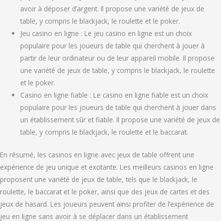
avoir à déposer d’argent. Il propose une variété de jeux de
table, y compris le blackjack, le roulette et le poker.
Jeu casino en ligne : Le jeu casino en ligne est un choix
populaire pour les joueurs de table qui cherchent à jouer à
partir de leur ordinateur ou de leur appareil mobile. Il propose
une variété de jeux de table, y compris le blackjack, le roulette
et le poker.
Casino en ligne fiable : Le casino en ligne fiable est un choix
populaire pour les joueurs de table qui cherchent à jouer dans
un établissement sûr et fiable. Il propose une variété de jeux de
table, y compris le blackjack, le roulette et le baccarat.
En résumé, les casinos en ligne avec jeux de table offrent une
expérience de jeu unique et excitante. Les meilleurs casinos en ligne
proposent une variété de jeux de table, tels que le blackjack, le
roulette, le baccarat et le poker, ainsi que des jeux de cartes et des
jeux de hasard. Les joueurs peuvent ainsi profiter de l’expérience de
jeu en ligne sans avoir à se déplacer dans un établissement