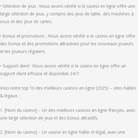
• Sélection de jeux : Nous avons vérifié si le casino en ligne offre une
large sélection de jeux, y compris des jeux de table, des machines à
sous et des jeux de cartes.
• Bonus et promotions : Nous avons vérifié si le casino en ligne offre
des bonus et des promotions attractives pour les nouveaux joueurs
et les joueurs réguliers.
• Support client : Nous avons vérifié si le casino en ligne offre un
support client efficace et disponible 24/7.
Voici notre top 10 des meilleurs casinos en ligne (2025) – sites fiables
& légaux :
1. [Nom du casino] – Un des meilleurs casinos en ligne français, avec
une large sélection de jeux et des bonus attractifs.
2. [Nom du casino] – Un casino en ligne fiable et légal, avec une