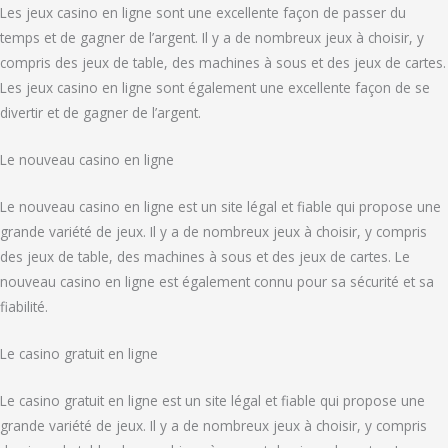
Les jeux casino en ligne sont une excellente façon de passer du
temps et de gagner de l’argent. Il y a de nombreux jeux à choisir, y
compris des jeux de table, des machines à sous et des jeux de cartes.
Les jeux casino en ligne sont également une excellente façon de se
divertir et de gagner de l’argent.
Le nouveau casino en ligne
Le nouveau casino en ligne est un site légal et fiable qui propose une
grande variété de jeux. Il y a de nombreux jeux à choisir, y compris
des jeux de table, des machines à sous et des jeux de cartes. Le
nouveau casino en ligne est également connu pour sa sécurité et sa
fiabilité.
Le casino gratuit en ligne
Le casino gratuit en ligne est un site légal et fiable qui propose une
grande variété de jeux. Il y a de nombreux jeux à choisir, y compris