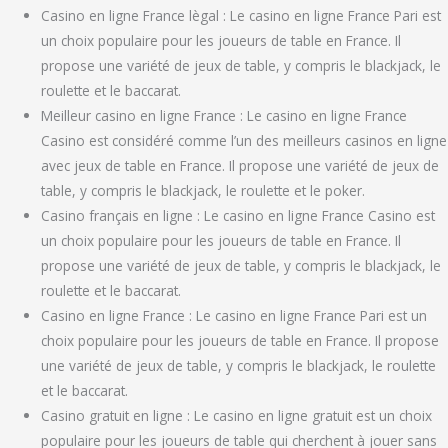
Casino en ligne France lègal : Le casino en ligne France Pari est
un choix populaire pour les joueurs de table en France. Il
propose une variété de jeux de table, y compris le blackjack, le
roulette et le baccarat.
Meilleur casino en ligne France : Le casino en ligne France
Casino est considéré comme l’un des meilleurs casinos en ligne
avec jeux de table en France. Il propose une variété de jeux de
table, y compris le blackjack, le roulette et le poker.
Casino français en ligne : Le casino en ligne France Casino est
un choix populaire pour les joueurs de table en France. Il
propose une variété de jeux de table, y compris le blackjack, le
roulette et le baccarat.
Casino en ligne France : Le casino en ligne France Pari est un
choix populaire pour les joueurs de table en France. Il propose
une variété de jeux de table, y compris le blackjack, le roulette
et le baccarat.
Casino gratuit en ligne : Le casino en ligne gratuit est un choix
populaire pour les joueurs de table qui cherchent à jouer sans