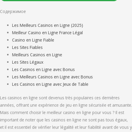
Содержимое
Les Meilleurs Casinos en Ligne (2025)
Meilleur Casino en Ligne France Légal
Casino en Ligne Fiable
Les Sites Fiables
Meilleurs Casinos en Ligne
Les Sites Légaux
Les Casinos en Ligne avec Bonus
Les Meilleurs Casinos en Ligne avec Bonus
Les Casinos en Ligne avec Jeux de Table
Les casinos en ligne sont devenus très populaires ces dernières
années, offrant une expérience de jeu en ligne sécurisée et amusante.
Mais comment choisir le meilleur casino en ligne pour vous ? Il est
important de noter que les casinos en ligne ne sont pas tous égaux,
et il est essentiel de vérifier leur légalité et leur fiabilité avant de vous y