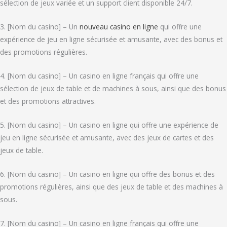
sélection de jeux variée et un support client disponible 24/7.
3. [Nom du casino] – Un
nouveau casino en ligne
qui offre une
expérience de jeu en ligne sécurisée et amusante, avec des bonus et
des promotions régulières.
4. [Nom du casino] – Un casino en ligne français qui offre une
sélection de jeux de table et de machines à sous, ainsi que des bonus
et des promotions attractives.
5. [Nom du casino] – Un casino en ligne qui offre une expérience de
jeu en ligne sécurisée et amusante, avec des jeux de cartes et des
jeux de table.
6. [Nom du casino] – Un casino en ligne qui offre des bonus et des
promotions régulières, ainsi que des jeux de table et des machines à
sous.
7. [Nom du casino] – Un casino en ligne français qui offre une