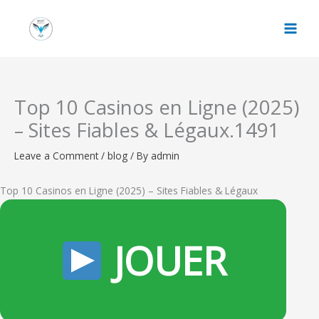
Skip
to
content
Top 10 Casinos en Ligne (2025)
– Sites Fiables & Légaux.1491
Leave a Comment
/
blog
/ By
admin
Top 10 Casinos en Ligne (2025) – Sites Fiables & Légaux
JOUER