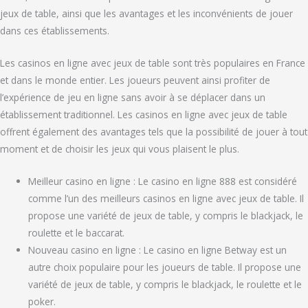
jeux de table, ainsi que les avantages et les inconvénients de jouer
dans ces établissements.
Les casinos en ligne avec jeux de table sont très populaires en France
et dans le monde entier. Les joueurs peuvent ainsi profiter de
l’expérience de jeu en ligne sans avoir à se déplacer dans un
établissement traditionnel. Les casinos en ligne avec jeux de table
offrent également des avantages tels que la possibilité de jouer à tout
moment et de choisir les jeux qui vous plaisent le plus.
Meilleur casino en ligne : Le casino en ligne 888 est considéré
comme l’un des meilleurs casinos en ligne avec jeux de table. Il
propose une variété de jeux de table, y compris le blackjack, le
roulette et le baccarat.
Nouveau casino en ligne : Le casino en ligne Betway est un
autre choix populaire pour les joueurs de table. Il propose une
variété de jeux de table, y compris le blackjack, le roulette et le
poker.