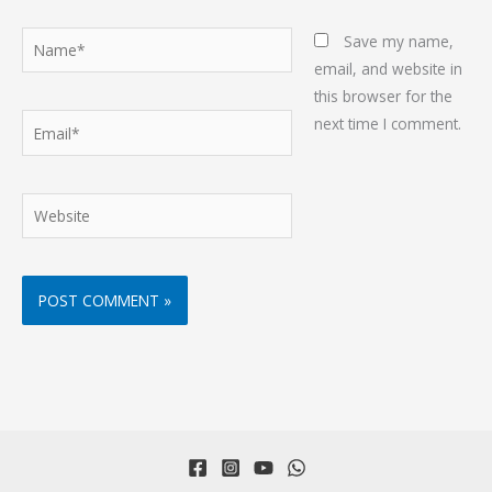
Name*
Save my name,
email, and website in
this browser for the
Email*
next time I comment.
Website