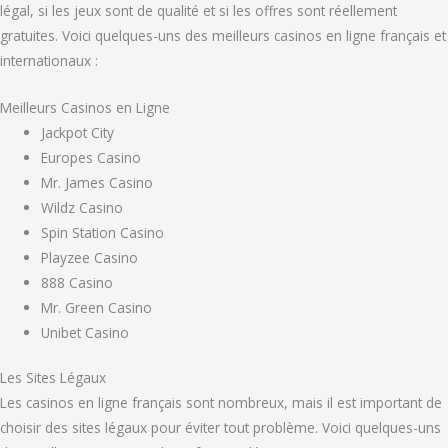
légal, si les jeux sont de qualité et si les offres sont réellement
gratuites. Voici quelques-uns des meilleurs casinos en ligne français et
internationaux :
Meilleurs Casinos en Ligne
Jackpot City
Europes Casino
Mr. James Casino
Wildz Casino
Spin Station Casino
Playzee Casino
888 Casino
Mr. Green Casino
Unibet Casino
Les Sites Légaux
Les casinos en ligne français sont nombreux, mais il est important de
choisir des sites légaux pour éviter tout problème. Voici quelques-uns