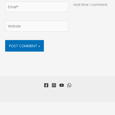
Email*
next time I comment.
Website