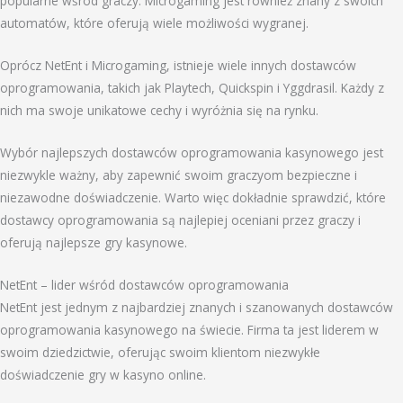
popularne wśród graczy. Microgaming jest również znany z swoich
automatów, które oferują wiele możliwości wygranej.
Oprócz NetEnt i Microgaming, istnieje wiele innych dostawców
oprogramowania, takich jak Playtech, Quickspin i Yggdrasil. Każdy z
nich ma swoje unikatowe cechy i wyróżnia się na rynku.
Wybór najlepszych dostawców oprogramowania kasynowego jest
niezwykle ważny, aby zapewnić swoim graczyom bezpieczne i
niezawodne doświadczenie. Warto więc dokładnie sprawdzić, które
dostawcy oprogramowania są najlepiej oceniani przez graczy i
oferują najlepsze gry kasynowe.
NetEnt – lider wśród dostawców oprogramowania
NetEnt jest jednym z najbardziej znanych i szanowanych dostawców
oprogramowania kasynowego na świecie. Firma ta jest liderem w
swoim dziedzictwie, oferując swoim klientom niezwykłe
doświadczenie gry w kasyno online.