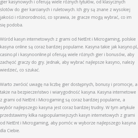
gier kasynowych i oferują wiele różnych tytułów, od klasycznych
slotów do gier karcianych i ruletowych. Ich gry są znane z wysokiej
jakości i różnorodności, co sprawia, że gracze mogą wybrać, co im
się podoba.
Wśród kasyn internetowych z grami od NetEnt i Microgaming, polskie
kasyna online są coraz bardziej popularne. Kasyna takie jak kasyno.pl,
casino.pl i kasynoonline.pl oferują wiele różnych gier i bonusów, aby
zachęcić graczy do gry. Jednak, aby wybrać najlepsze kasyno, należy
wiedzieć, co szukać.
Warto zwrócić uwagę na liczbę gier dostępnych, bonusy i promocje, a
także na bezpieczeństwo i wiarygodność kasyna. Kasyna internetowe
z grami od NetEnt i Microgaming są coraz bardziej popularne, a
wybór najlepszego kasyna jest coraz bardziej trudny. W tym artykule
przedstawimy kilka najpopularniejszych kasyn internetowych z grami
od NetEnt i Microgaming, aby pomóc w wyborze najlepszego kasyna
dla Ciebie.