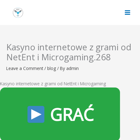
Skip
to
content
Kasyno internetowe z grami od
NetEnt i Microgaming.268
Leave a Comment
/
blog
/ By
admin
Kasyno internetowe z grami od NetEnt i Microgaming
GRAĆ