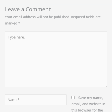
Leave a Comment
Your email address will not be published.
Required fields are
marked
*
Type
here..
Name*
Save my name,
email, and website in
this browser for the