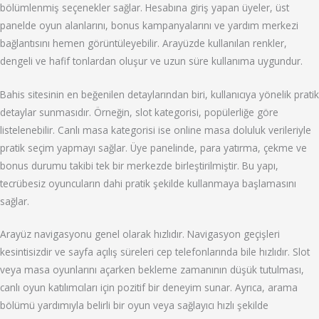
bölümlenmiş seçenekler sağlar. Hesabına giriş yapan üyeler, üst
panelde oyun alanlarını, bonus kampanyalarını ve yardım merkezi
bağlantısını hemen görüntüleyebilir. Arayüzde kullanılan renkler,
dengeli ve hafif tonlardan oluşur ve uzun süre kullanıma uygundur.
Bahis sitesinin en beğenilen detaylarından biri, kullanıcıya yönelik pratik
detaylar sunmasıdır. Örneğin, slot kategorisi, popülerliğe göre
listelenebilir. Canlı masa kategorisi ise online masa doluluk verileriyle
pratik seçim yapmayı sağlar. Üye panelinde, para yatırma, çekme ve
bonus durumu takibi tek bir merkezde birleştirilmiştir. Bu yapı,
tecrübesiz oyuncuların dahi pratik şekilde kullanmaya başlamasını
sağlar.
Arayüz navigasyonu genel olarak hızlıdır. Navigasyon geçişleri
kesintisizdir ve sayfa açılış süreleri cep telefonlarında bile hızlıdır. Slot
veya masa oyunlarını açarken bekleme zamanının düşük tutulması,
canlı oyun katılımcıları için pozitif bir deneyim sunar. Ayrıca, arama
bölümü yardımıyla belirli bir oyun veya sağlayıcı hızlı şekilde