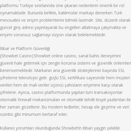
platformu Türkiye sınırlarında öne çıkaran nedenlerin önemli bir rol
oynamaktadır. Bununla birlikte, katılımcılar markayı denerken Türk
mevzuatını ve erişim problemlerini bilmek lazımdır. Site, düzenli olarak
güncel giriş adresi yayınlayarak bu engelleri atlatmaya çalışmakta ve
erişimi sorunsuz sağlamayı vizyon olarak belirlemektedir.
İtibar ve Platform Güvenliği
{Showbet Casino|Showbet online casino, sanal bahis deneyimini
güvenli hale getirmek için zengin koruma sistemi ve güvenlik önlemleri
benimsemektedir. Markanın ana güvenlik stratejilerinin başında SSL
şifreleme teknolojisi gelir. güçlü SSL sertifikası sayesinde hem müşteri
verileri hem de mali veriler üçüncü şahısların erişimine karşı olarak
şifrelenir. Ayrıca, casino platformunda yapılan tüm transaksiyonlar
otomatik firewall mekanizmaları ve otomatik tehdit tespit yazılımları ile
her zaman gözetlenir. Bu modern tedbirler, hesap ele geçirme ve veri
sızıntısı gibi minumum bertaraf eder.
Kullanıcı yorumları okunduğunda Showbet’in itibarı yaygın şekilde