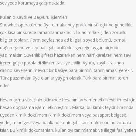
seviyede korumaya çalışmaktadır.
Kullanıcı Kaydı ve Başvuru İşlemleri
Showbet operatörüne üye olmak epey pratik bir süreçtir ve genellikle
çok kısa bir sürede tamamlanmaktadır. İlk adımda kişiden zorunlu
bilgiler toplanır. Form sayfasında ad bilgisi, soyad bölümü, e-mail,
doğum günü ve cep hattı gibi bölümler gerçeğe uygun biçimde
yazılmalıdır. Güvenlik şifresi hazırlarken hem harf karakteri hem sayı
içeren güçlü parola dizilimleri tavsiye edilir. Ayrıca, kayıt sırasında
casino severlerin mevcut bir bakiye para birimini tanımlaması gerekir.
Türk pazarından üye olanlar yaygın olarak Türk para birimini tercih
eder.
Hesap açma sürecinin bitiminde hesabın tamamen etkinleştirilmesi için
hesap doğrulama işlemi etkinleştirilir. Marka, bu kimlik teyidi sırasında
üyeden kimlik dokümanı (kimlik dokümanı veya pasaport belgesi),
yerleşim belgesi veya banka dekontu gibi kanıt dokümanları zorunlu
kılar. Bu kimlik dokümanları, kullanıcıyı tanımlamak ve illegal faaliyetleri