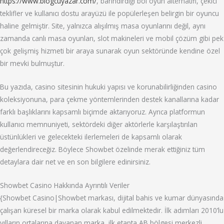
https://www.blogcuyazar.com/
, barındırdığı bol oyun alternatifi, çekici
teklifler ve kullanıcı dostu arayüzü ile popülerleşen belirgin bir oyuncu
haline gelmiştir. Site, yalnızca alışılmış masa oyunlarını değil, aynı
zamanda canlı masa oyunları, slot makineleri ve mobil çözüm gibi pek
çok gelişmiş hizmeti bir araya sunarak oyun sektöründe kendine özel
bir mevki bulmuştur.
Bu yazıda, casino sitesinin hukuki yapısı ve korunabilirliğinden casino
koleksiyonuna, para çekme yöntemlerinden destek kanallarına kadar
farklı başlıklarını kapsamlı biçimde aktarıyoruz. Ayrıca platformun
kullanıcı memnuniyeti, sektördeki diğer aktörlerle karşılaştırılan
üstünlükleri ve gelecekteki ilerlemeleri de kapsamlı olarak
değerlendireceğiz. Böylece Showbet özelinde merak ettiğiniz tüm
detaylara dair net ve en son bilgilere edinirsiniz.
Showbet Casino Hakkında Ayrıntılı Veriler
{Showbet Casino|Showbet markası, dijital bahis ve kumar dünyasında
çalışan küresel bir marka olarak kabul edilmektedir. İlk adımları 2010’lu
yılların ortalarına dayanan marka, ilk etapta AB bölgesi merkezli