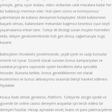
yönüyle, geniş oyun skalası, video slotlardan canlı masalara kadar her
tür kullanıcıyı memnun eder. Hızlı işlem süresi ve komisyonsuz
yatırımlarıyla de kullanıcı deneyimini kolaylaştırır. Mobil kullanımının
başarılı olması, kullanıcıların mekandan bağımsız kesintisiz oyun keyfi
yaşamalarına imkan tanır. Türkçe dil desteği sunan müşteri hizmetleri
ekibi, iletişim gereksinimlerinde hızlı geri dönüş sağlamasıyla övgü
kazanır.
Bahisçilerin Showbet’e yönelmesinde, çeşitli içerik ve cazip bonuslar
önemli rol oynar. Düzenli olarak sunulan bonus kampanyaları ve
sadakat programı sayesinde üyeler kendilerini daha ayrıcalıklı
hisseder. Bununla birlikte, bonus gerekliliklerinin net olarak
incelenmesi ve bonus aktivasyonu sırasında bilinçli hareket edilmesi
faydalıdır.
Kısaca ifade etmek gerekirse, Platform, Türkiye’de zengin içerikli ve
güvenilir bir online casino deneyimi arayanlar için tercih edilesi bir
deneyim hazırlar. Hesap açmadan evvel, lisans ve para yatırma/çekme