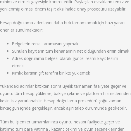
minimize etmek gayesiyle kontrol edilir. Paylaşılan evrakların temiz ve
yenilenmiş olması önem taşır; aksi halde onay prosedürü uzayabilir.
Hesap doğrulama adımlarını daha hızlı tamamlamak için bazı yararlı
öneriler sunulmaktadır:
Belgelerin renkli taramasını yapmak
Sunulan kayıtların tüm kenarlarının net olduğundan emin olmak
Adres doğrulama belgesi olarak güncel resmi kayıt teslim
etmek
Kimlik kartının çift tarafını birlikte yüklemek
Yukarıdaki adımlar bittikten sonra üyelik tamamen faaliyete geçer ve
oyuncu tüm hesap yükleme, bakiye çekme ve platform hizmetlerinden
kesintisiz yararlanabilir. Hesap doğrulama prosedürü çoğu zaman
birkaç gün içinde gerçekleşir, ancak aşırı talep durumunda gecikebilir.
Tüm bu işlemler tamamlanınca oyuncu hesabı faaliyete geçer ve
katılımcı tüm para yatırma , kazanç çekimi ve oyun seçeneklerinden