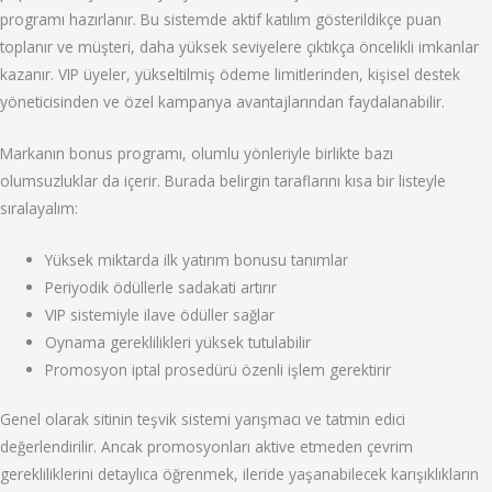
programı hazırlanır. Bu sistemde aktif katılım gösterildikçe puan
toplanır ve müşteri, daha yüksek seviyelere çıktıkça öncelikli imkanlar
kazanır. VIP üyeler, yükseltilmiş ödeme limitlerinden, kişisel destek
yöneticisinden ve özel kampanya avantajlarından faydalanabilir.
Markanın bonus programı, olumlu yönleriyle birlikte bazı
olumsuzluklar da içerir. Burada belirgin taraflarını kısa bir listeyle
sıralayalım:
Yüksek miktarda ilk yatırım bonusu tanımlar
Periyodik ödüllerle sadakati artırır
VIP sistemiyle ilave ödüller sağlar
Oynama gereklilikleri yüksek tutulabilir
Promosyon iptal prosedürü özenli işlem gerektirir
Genel olarak sitinin teşvik sistemi yarışmacı ve tatmin edici
değerlendirilir. Ancak promosyonları aktive etmeden çevrim
gerekliliklerini detaylıca öğrenmek, ileride yaşanabilecek karışıklıkların