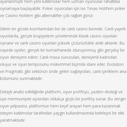
ayarlanmıştır hem yeni katılımcılar hem uzman oyuncular rahatlıkla
oynamaya başlayabilir. Poker oyuncuları için ise Texas Hold’em poker
ve Casino Holdem gibi alternatifler çok rağbet görür.
Sitinin en gözde kısımlarından biri de canlı casino kısmıdır. Canlı yayınlı
oyunlarda, gerçek krupiyelerin yönetiminde klasik casino oyunları
oynanır ve canlı casino oyunları yüksek çözünürlükte anlık aktarılır. Bu
sayede üyeler, gerçek bir kumarhanede oturuyormuş gibi gerçekçi bir
oyun deneyimi edinir. Canlı masa sunucuları, deneyimli kadrodan
oluşur ve oyun temposunu mükemmel biçimde idare eder. Evolution
ve Pragmatic gibi sektörün önde gelen sağlayıcıları, canlı içeriklerin ana
bölümünü sunmaktadır.
Detaylı analiz edildiğinde platform, oyun portföyü, yazılım desteği ve
üye memnuniyeti açısından oldukça güçlü bir portföy sunar. Bu zengin
oyun yelpazesi, platformun hem keyif arayan hem para kazanmak
isteyen katılımcılar tarafından yaygın kullanılmasında belirleyici bir etki
yaratmaktadır.