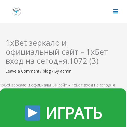
Skip
to
content
1xBet зеркало и
официальный сайт – 1хБет
вход на сегодня.1072 (3)
Leave a Comment
/
blog
/ By
admin
1xBet зеркало и официальный сайт – 1хБет вход на сегодня
ИГРАТЬ