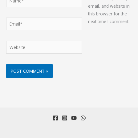
email, and website in
this browser for the
Email*
next time I comment.
Website