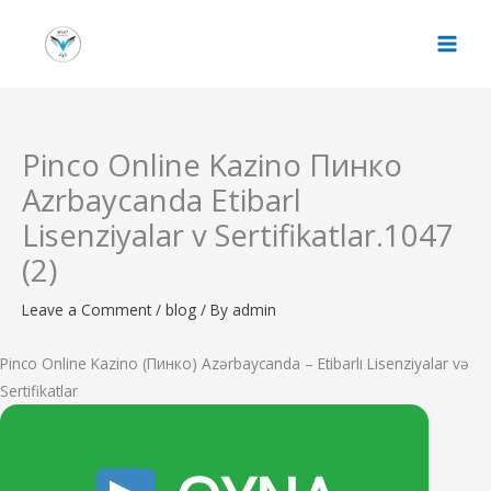
Skip
to
content
Pinco Online Kazino Пинко
Azrbaycanda Etibarl
Lisenziyalar v Sertifikatlar.1047
(2)
Leave a Comment
/
blog
/ By
admin
Pinco Online Kazino (Пинко) Azərbaycanda – Etibarlı Lisenziyalar və
Sertifikatlar