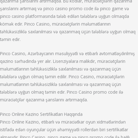
qazanma şanslarını artırmaqda. Bu kodlar, müraciətçilərin qazanma
şanslarını artırmaq və pinco casino promo code ilə pinco game və
pinco casino platformasında tələb edilən tələblərə uyğun olmaqda
kömək edir. Pinco Casino, müraciətçilərin məlumatlarının
təhlükəsizliklə saxlanılması və qazanmaq üçün tələblərə uyğun olmaq
təmin edir.
Pinco Casino, Azərbaycanın məsuliyyətli və etibarlı avtomatlaşdırılmış
qazino sərhədində yer alır. Lisenziyalara malikdir, müraciətçilərin
məlumatlarının təhlükəsizliklə saxlanılması və qazanmaq üçün
tələblərə uyğun olmaq təmin edilir. Pinco Casino, müraciətçilərin
məlumatlarının təhlükəsizliklə saxlanılması və qazanmaq üçün
tələblərə uyğun olmaq təmin edir. Pinco Casino promo code ilə
müraciətçilər qazanma şanslarını artırmaqda.
Pinco Online Kazino Sertifikatları Haqqında
Pinco Online Kazino, etibarlı və müraciətkar oyun xidmətlərindən
istifadə edən oyunçular üçün əhəmiyyətli rollerdən biri sertifikatlar
almasıdır. Pinco Casino, pinco game və pinco promo code ilə bağlı