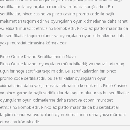
sertifikatlar ilə oyunçuların mənzili və müraciətkarlığı artırır. Bu
sertifikatlar, pinco casino və pinco casino promo code ilə bağlı
məlumatları təqdim edir və oyunçuların oyun xidmətlərinə daha rahat
və etibarlı müraciət etməsinə kömək edir. Pinko az platformasında da
bu sertifikatlar təqdim olunur və oyunçuların oyun xidmətlərinə daha
yaxşı müraciət etməsinə kömək edir.
Pinco Online Kazino Sertifikatlarının Növü
Pinco Online Kazino, oyunçuların müraciətkarlığı və mənzili artırmaq
üçün bir neçə sertifikat təqdim edir. Bu sertifikatlardan biri pinco
promo code sertifikatıdır, bu sertifikatlar oyunçuların oyun
xidmətlərinə daha yaxşı müraciət etməsinə kömək edir. Pinco Casino
və pinco game ilə bağlı sertifikatlar da təqdim olunur və bu sertifikatlar
oyunçuların oyun xidmətlərinə daha rahat və etibarlı müraciət
etməsinə kömək edir. Pinko az platformasında da bu sertifikatlar
təqdim olunur və oyunçuların oyun xidmətlərinə daha yaxşı müraciət
etməsinə kömək edir.