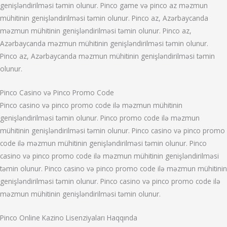
genişləndirilməsi təmin olunur. Pinco game və pinco az məzmun
mühitinin genişləndirilməsi təmin olunur. Pinco az, Azərbaycanda
məzmun mühitinin genişləndirilməsi təmin olunur. Pinco az,
Azərbaycanda məzmun mühitinin genişləndirilməsi təmin olunur.
Pinco az, Azərbaycanda məzmun mühitinin genişləndirilməsi təmin
olunur.
Pinco Casino və Pinco Promo Code
Pinco casino və pinco promo code ilə məzmun mühitinin
genişləndirilməsi təmin olunur. Pinco promo code ilə məzmun
mühitinin genişləndirilməsi təmin olunur. Pinco casino və pinco promo
code ilə məzmun mühitinin genişləndirilməsi təmin olunur. Pinco
casino və pinco promo code ilə məzmun mühitinin genişləndirilməsi
təmin olunur. Pinco casino və pinco promo code ilə məzmun mühitinin
genişləndirilməsi təmin olunur. Pinco casino və pinco promo code ilə
məzmun mühitinin genişləndirilməsi təmin olunur.
Pinco Online Kazino Lisenziyaları Haqqında