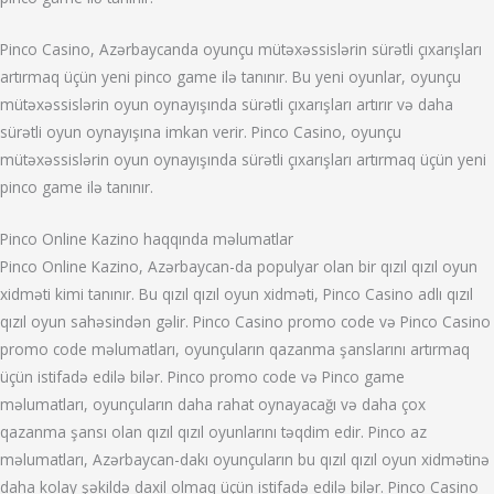
Pinco Casino, Azərbaycanda oyunçu mütəxəssislərin sürətli çıxarışları
artırmaq üçün yeni pinco game ilə tanınır. Bu yeni oyunlar, oyunçu
mütəxəssislərin oyun oynayışında sürətli çıxarışları artırır və daha
sürətli oyun oynayışına imkan verir. Pinco Casino, oyunçu
mütəxəssislərin oyun oynayışında sürətli çıxarışları artırmaq üçün yeni
pinco game ilə tanınır.
Pinco Online Kazino haqqında məlumatlar
Pinco Online Kazino, Azərbaycan-da populyar olan bir qızıl qızıl oyun
xidməti kimi tanınır. Bu qızıl qızıl oyun xidməti, Pinco Casino adlı qızıl
qızıl oyun sahəsindən gəlir. Pinco Casino promo code və Pinco Casino
promo code məlumatları, oyunçuların qazanma şanslarını artırmaq
üçün istifadə edilə bilər. Pinco promo code və Pinco game
məlumatları, oyunçuların daha rahat oynayacağı və daha çox
qazanma şansı olan qızıl qızıl oyunlarını təqdim edir. Pinco az
məlumatları, Azərbaycan-dakı oyunçuların bu qızıl qızıl oyun xidmətinə
daha kolay şəkildə daxil olmaq üçün istifadə edilə bilər. Pinco Casino