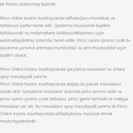
bir formu doldurmaq lazımdır.
Pinco online kazino Azərbaycanda istifadəçilərə mürəkkəb və
təhlükəsiz şərtlər təmin edir. Qazanma hissələrinin təqdimi
təhlükəsizdir və məlumatların təhlükəsizliklənmesi üçün
avtomatlaşdırılmış sistemlər təmin edilir. Pinco casino promo code ilə
qazanma şansınızı artırmaq mümkündür və yeni müraciətçilər üçün
təqdim olunur.
Pinco Online Kazino Azərbaycanda qarşılama məsələləri və onlara
qarşı məsuliyyətli yanma
Pinco Online Kazino Azərbaycanda daqiqa ilə yüksək məsələlərə
cavab verir. Qarşılama məsələləri arasında pinco promo code və
pinco casino promo code istifadəsi, pinco game təminatı və maliyyə
məsələləri yer alır. Bu məsələlərə qarşı məsuliyyətli yanma ilə Pinco
Online Kazino Azərbaycanda istifadəçilərinə müraciət etmək
məcburiyyətindədir.