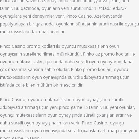
Pinco Online Kazino Azərbaycanda sürətli ədəbiyyat və çıxarışlarla
tanınır. Bu qazinoda, oyunların yeni sürətlərindən istifadə edərək
oyunçulara yeni deneyimlər verir. Pinco Casino, Azərbaycanda
populyarlaşan bir qazinoda, oyunların sürətlərinin artırılması ilə oyunçu
mütəxəssislərin təcrübəsini artırır.
Pinco Casino promo kodları ilə oyunçu mütəxəssislərin oyun
oynayışının sürətləndirilməsi mümkündür. Pinko az promo kodları ilə
oyunçu mütəxəssislər, qazinoda daha sürətli oyun oynayaraq daha
çox qazanma şansına sahib olurlar. Pinko promo kodları, oyunçu
mütəxəssislərin oyun oynayışında sürətli ədəbiyyatı artırmaq üçün
istifadə edilə bilən mühüm bir məselenidir.
Pinco Casino, oyunçu mütəxəssislərin oyun oynayışında sürətli
ədəbiyyatı artırmaq üçün yeni pinco game ilə tanınır. Bu yeni oyunlar,
oyunçu mütəxəssislərin oyun oynayışında sürətli çıxarışları artırır və
daha sürətli oyun oynayışına imkan verir. Pinco Casino, oyunçu
mütəxəssislərin oyun oynayışında sürətli çıxarışları artırmaq üçün yeni
pinco game ilə tanınır.