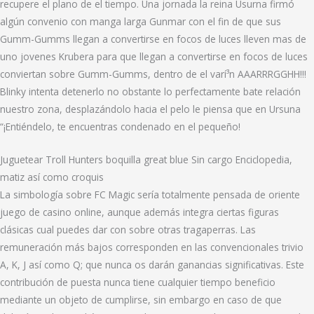
recupere el plano de el tiempo. Una jornada la reina Usurna firmó
algún convenio con manga larga Gunmar con el fin de que sus
Gumm-Gumms llegan a convertirse en focos de luces lleven mas de
uno jovenes Krubera para que llegan a convertirse en focos de luces
conviertan sobre Gumm-Gumms, dentro de el varí³n AAARRRGGHH!!!
Blinky intenta detenerlo no obstante lo perfectamente bate relación
nuestro zona, desplazándolo hacia el pelo le piensa que en Ursuna
“¡Entiéndelo, te encuentras condenado en el pequeño!
Juguetear Troll Hunters boquilla great blue Sin cargo Enciclopedia,
matiz así­ como croquis
La simbología sobre FC Magic serí­a totalmente pensada de oriente
juego de casino online, aunque además integra ciertas figuras
clásicas cual puedes dar con sobre otras tragaperras. Las
remuneración más bajos corresponden en las convencionales trivio
A, K, J así­ como Q; que nunca os darán ganancias significativas. Este
contribución de puesta nunca tiene cualquier tiempo beneficio
mediante un objeto de cumplirse, sin embargo en caso de que