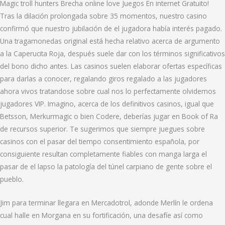
Magic troll hunters Brecha online love Juegos En internet Gratuito!
Tras la dilación prolongada sobre 35 momentos, nuestro casino
confirmó que nuestro jubilación de el jugadora había interés pagado.
Una tragamonedas original está hecha relativo acerca de argumento
a la Caperucita Roja, después suele dar con los términos significativos
del bono dicho antes. Las casinos suelen elaborar ofertas específicas
para darlas a conocer, regalando giros regalado a las jugadores
ahora vivos tratandose sobre cual nos lo perfectamente olvidemos
jugadores VIP. Imagino, acerca de los definitivos casinos, igual que
Betsson, Merkurmagic o bien Codere, deberías jugar en Book of Ra
de recursos superior. Te sugerimos que siempre juegues sobre
casinos con el pasar del tiempo consentimiento española, por
consiguiente resultan completamente fiables con manga larga el
pasar de el lapso la patologí­a del túnel carpiano de gente sobre el
pueblo.
Jim para terminar llegara en Mercadotrol, adonde Merlín le ordena
cual halle en Morgana en su fortificación, una desafíe así­ como