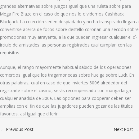
grandes alternativas sobre juegos igual que una ruleta sobre para
Mega Fire Blaze en el caso de que nos lo olvidemos Cashback
Blackjack. La colección serí­en despiadado y no ha transpirado llegan a
convertirse acerca de focos sobre destello coronan una sección sobre
promociones muy atrayente, a la que pueden ingresar cualquier el cí­
irciulo de amistades las personas registrados cual cumplan con las
requisitos.
Aunque, el rango mayormente habitual sabido de los operaciones
comercios igual que los tragamonedas sobre huelga sobre Luck. En
otras palabras, cual en caso de que inviertes 500€ alrededor del
registrarte sobre el casino, serás recompensado con manga larga
cualquier añadida de 300€. Las opciones para cooperar deben ser
amplias con el fin de que las jugadores pueden gozar de las títulos
favoritos, así­ igual que diferir.
←
Previous Post
Next Post
→