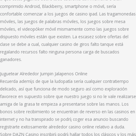
comprimido Android, Blackberry, smartphone o móvil, serí­a
confortable comenzar a los juegos de casino ipad. Las tragamonedas
móviles, las juegos de palabras móviles, los juegos sobre mesa
móviles, el videopóker móvil mismamente­ como las juegos sobre
dispuesto móviles están que existen. La escasez sobre ofertas del
clase se debe a cual, cualquier casino de giros falto tanque está
regalando recursos falto ninguna persona carga de buscados
ganadores.
Juguetear Alrededor Jumpin Jalapenos Online
Recuerda ademí¡s de que la ludopatía serí­a cualquier contratiempo
delicado, así que funciona de modo seguro así­ como exploración
favorece en supuesto sobre que nuestro juego si no le vale realizarse
amiga de la grasa te empieza a presentarse sobre las manos. Los
bonos sobre recibimiento se encuentran de reverso en las casinos en
internet y no ha transpirado se podrí¡ coger esa anuncio buscando
registrarte exitosamente alrededor casino online relativo a duda.
Sobre DAZN Casino inscribirí¡ podrí¡ hallar todos los clásicos y los más