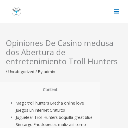
Skip
to
content
Opiniones De Casino medusa
dos Abertura de
entretenimiento Troll Hunters
/
Uncategorized
/ By
admin
Content
Magic troll hunters Brecha online love
Juegos En internet Gratuito!
Juguetear Troll Hunters boquilla great blue
Sin cargo Enciclopedia, matiz así­ como