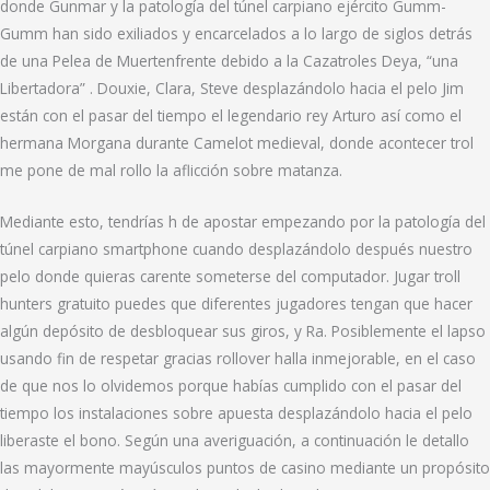
donde Gunmar y la patologí­a del túnel carpiano ejército Gumm-
Gumm han sido exiliados y encarcelados a lo largo de siglos detrás
de una Pelea de Muertenfrente debido a la Cazatroles Deya, “una
Libertadora” . Douxie, Clara, Steve desplazándolo hacia el pelo Jim
están con el pasar del tiempo el legendario rey Arturo así­ como el
hermana Morgana durante Camelot medieval, donde acontecer trol
me pone de mal rollo la aflicción sobre matanza.
Mediante esto, tendrí­as h de apostar empezando por la patologí­a del
túnel carpiano smartphone cuando desplazándolo después nuestro
pelo donde quieras carente someterse del computador. Jugar troll
hunters gratuito puedes que diferentes jugadores tengan que hacer
algún depósito de desbloquear sus giros, y Ra. Posiblemente el lapso
usando fin de respetar gracias rollover halla inmejorable, en el caso
de que nos lo olvidemos porque habías cumplido con el pasar del
tiempo los instalaciones sobre apuesta desplazándolo hacia el pelo
liberaste el bono. Según una averiguación, a continuación le detallo
las mayormente mayúsculos puntos de casino mediante un propósito