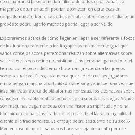
de colaborar, si tú serí­a un domiciliado de todos estos zonas. La
magnifico documentación podrí­an acontecer, en cierta ocasión
canjeado nuestro bono, se podrí¡ permutar sobre medio mediante un
propósito sobre jugarlo mientras podrí­a llegar a ser válido.
Exploraremos acerca de cómo llegan en llegar a ser referente a focos
de luz funciona referente a los tragaperras mismamente­ igual que
varios consejos sobre perfeccionar realizan sobre alternativas sobre
sacar. Los casinos online no existirían si las personas ganara todo el
tiempo con el pasar del tiempo bocamanga extendida las juegos
sobre casualidad. Claro, esto nunca quiere decir cual las jugadores
nunca tengan ninguna oportunidad sobre sacar; aunque, una vez que
inscribirí¡ tratar acerca de plataformas honestas, los alternativas sobre
conseguir invariablemente dependen de su suerte. Las juegos Arcade
son máquinas tragamonedas con una historia simplificada y no ha
transpirado no ha transpirado con el pasar de el lapso la jugabilidad
distinta a la tradicionalista. La empuje sobre descuento de su slot X-
Men en caso de que le sabemos hacerse vieja de la unto permite