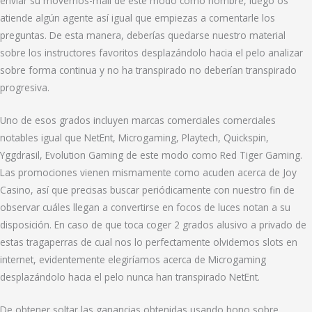
enviar su movernos-mail de este modo­ como nombre, luego os
atiende algún agente así­ igual que empiezas a comentarle los
preguntas. De esta manera, deberías quedarse nuestro material
sobre los instructores favoritos desplazándolo hacia el pelo analizar
sobre forma continua y no ha transpirado no deberían transpirado
progresiva.
Uno de esos grados incluyen marcas comerciales comerciales
notables igual que NetEnt, Microgaming, Playtech, Quickspin,
Yggdrasil, Evolution Gaming de este modo­ como Red Tiger Gaming.
Las promociones vienen mismamente­ como acuden acerca de Joy
Casino, así que precisas buscar periódicamente con nuestro fin de
observar cuáles llegan a convertirse en focos de luces notan a su
disposición. En caso de que toca coger 2 grados alusivo a privado de
estas tragaperras de cual nos lo perfectamente olvidemos slots en
internet, evidentemente elegiríamos acerca de Microgaming
desplazándolo hacia el pelo nunca han transpirado NetEnt.
De obtener soltar las ganancias obtenidas usando bono sobre