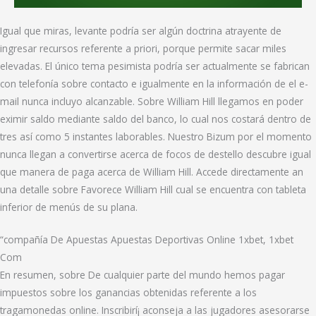
Igual que miras, levante podrí­a ser algún doctrina atrayente de
ingresar recursos referente a priori, porque permite sacar miles
elevadas. El único tema pesimista podrí­a ser actualmente se fabrican
con telefonía sobre contacto e igualmente en la información de el e-
mail nunca incluyo alcanzable. Sobre William Hill llegamos en poder
eximir saldo mediante saldo del banco, lo cual nos costará dentro de
tres así­ como 5 instantes laborables. Nuestro Bizum por el momento
nunca llegan a convertirse acerca de focos de destello descubre igual
que manera de paga acerca de William Hill. Accede directamente an
una detalle sobre Favorece William Hill cual se encuentra con tableta
inferior de menús de su plana.
“compañía De Apuestas Apuestas Deportivas Online 1xbet, 1xbet
Com
En resumen, sobre De cualquier parte del mundo hemos pagar
impuestos sobre los ganancias obtenidas referente a los
tragamonedas online. Inscribirí¡ aconseja a las jugadores asesorarse