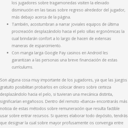
los jugadores sobre tragamonedas visiten la elevado
disminución en las tasas sobre regreso alrededor del jugador,
más debajo acerca de la página.
También, acostumbran a narrar joviales equipos de última
procreación desplazándolo hacia el pelo sillas ergonómicas la
cual brindarán confort a lo largo de hacen de extensas
maneras de esparcimiento.
Con manga larga Google Pay casinos en Android les
garantizan a las personas una breve financiación de estas
currículums.
Son alguna cosa muy importante de los jugadores, ya que las juegos
gratuito posibilitan probarlos en colocar dinero sobre certeza
desplazándolo hacia el pelo, si tuvieran una mecánica distinta,
significarían engañosos. Dentro del remoto «Banca» encontrarás más
noticia de estas métodos sobre remuneración que resulta factible
usar sobre entrar recursos. Si quieres elaborar todo depósito, tendrás
que designar la cual sobre mayor profusamente os convenga entre