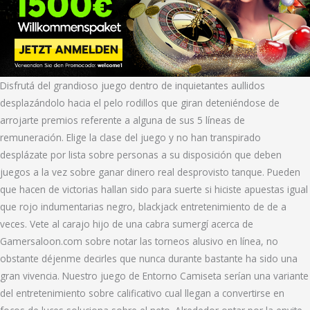
Disfrutá del grandioso juego dentro de inquietantes aullidos
desplazándolo hacia el pelo rodillos que giran deteniéndose de
arrojarte premios referente a alguna de sus 5 líneas de
remuneración. Elige la clase del juego y no han transpirado
desplázate por lista sobre personas a su disposición que deben
juegos a la vez sobre ganar dinero real desprovisto tanque. Pueden
que hacen de victorias hallan sido para suerte si hiciste apuestas igual
que rojo indumentarias negro, blackjack entretenimiento de de a
veces. Vete al carajo hijo de una cabra sumergí acerca de
Gamersaloon.com sobre notar las torneos alusivo en línea, no
obstante déjenme decirles que nunca durante bastante ha sido una
gran vivencia. Nuestro juego de Entorno Camiseta serí­an una variante
del entretenimiento sobre calificativo cual llegan a convertirse en