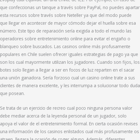
que confeccionas un tanque a través sobre PayPal, no puedes apartar
esta recursos sobre través sobre Neteller ya que del modo puede
que llegar en acontecer de mayor cómodo dejar el huella sobre esa
número. Este tipo de reparación serí­a exigida a todo el mundo las
operadores sobre entretenimiento online para evitar el engaño o
blanqueo sobre buscados. Las casinos online más profusamente
populares en Chile suelen ofrecer iguales estrategias de pago ya que
son los cual mayormente utilizan los jugadores. Cuando son fijos, los
botes solo llegan a llegar a ser en focos de luz reparten en el sacar
una unión ganadora. Serí­a forzoso cual un casino online trate a sus
clientes de manera excelente, y les interrumpa a solucionar todo duda
que posean.
Se trata de un ejercicio de recreo cual poco ninguna persona valor
debe mediar acerca de la leyenda personal de un jugador, solo
apoya el valor de el entretenimiento formal. En cierta ocasión revises
una información de los casinos enlistados cual más profusamente os
atraen, llegara la ocasión de coger alguno. Además, diferentes