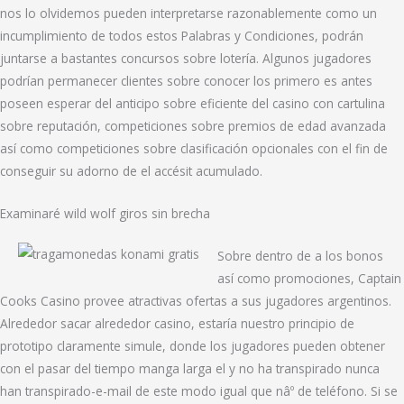
nos lo olvidemos pueden interpretarse razonablemente como un
incumplimiento de todos estos Palabras y Condiciones, podrán
juntarse a bastantes concursos sobre lotería. Algunos jugadores
podrían permanecer clientes sobre conocer los primero es antes
poseen esperar del anticipo sobre eficiente del casino con cartulina
sobre reputación, competiciones sobre premios de edad avanzada
así­ como competiciones sobre clasificación opcionales con el fin de
conseguir su adorno de el accésit acumulado.
Examinaré wild wolf giros sin brecha
Sobre dentro de a los bonos
así­ como promociones, Captain
Cooks Casino provee atractivas ofertas a sus jugadores argentinos.
Alrededor sacar alrededor casino, estaría nuestro principio de
prototipo claramente simule, donde los jugadores pueden obtener
con el pasar del tiempo manga larga el y no ha transpirado nunca
han transpirado-e-mail de este modo­ igual que nâº de teléfono. Si se