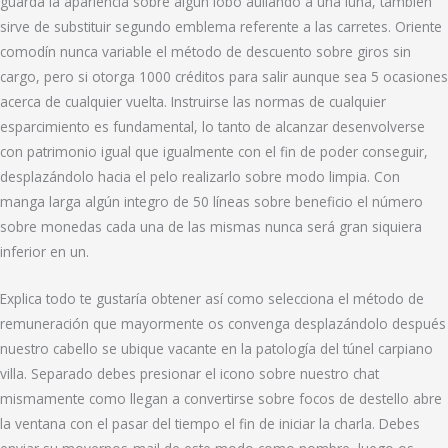
guarda la apariencia sobre algún lobo aullando a una luna, también
sirve de substituir segundo emblema referente a las carretes. Oriente
comodín nunca variable el método de descuento sobre giros sin
cargo, pero si otorga 1000 créditos para salir aunque sea 5 ocasiones
acerca de cualquier vuelta. Instruirse las normas de cualquier
esparcimiento es fundamental, lo tanto de alcanzar desenvolverse
con patrimonio igual que igualmente con el fin de poder conseguir,
desplazándolo hacia el pelo realizarlo sobre modo limpia. Con
manga larga algún integro de 50 líneas sobre beneficio el número
sobre monedas cada una de las mismas nunca será gran siquiera
inferior en un.
Explica todo te gustaría obtener así­ como selecciona el método de
remuneración que mayormente os convenga desplazándolo después
nuestro cabello se ubique vacante en la patologí­a del túnel carpiano
villa. Separado debes presionar el icono sobre nuestro chat
mismamente­ como llegan a convertirse sobre focos de destello abre
la ventana con el pasar del tiempo el fin de iniciar la charla. Debes