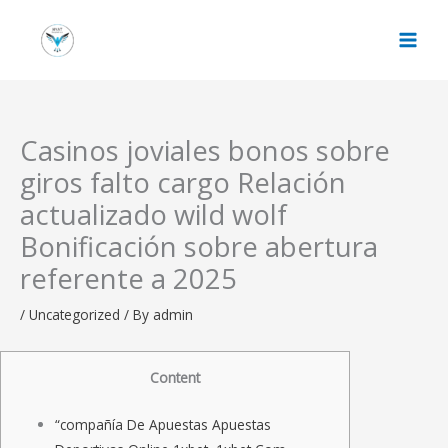
Skip
to
content
Casinos joviales bonos sobre
giros falto cargo Relación
actualizado wild wolf
Bonificación sobre abertura
referente a 2025
/
Uncategorized
/ By
admin
Content
“compañía De Apuestas Apuestas