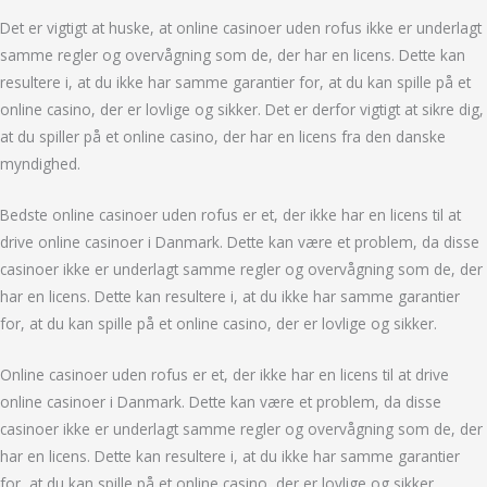
Det er vigtigt at huske, at online casinoer uden rofus ikke er underlagt
samme regler og overvågning som de, der har en licens. Dette kan
resultere i, at du ikke har samme garantier for, at du kan spille på et
online casino, der er lovlige og sikker. Det er derfor vigtigt at sikre dig,
at du spiller på et online casino, der har en licens fra den danske
myndighed.
Bedste online casinoer uden rofus er et, der ikke har en licens til at
drive online casinoer i Danmark. Dette kan være et problem, da disse
casinoer ikke er underlagt samme regler og overvågning som de, der
har en licens. Dette kan resultere i, at du ikke har samme garantier
for, at du kan spille på et online casino, der er lovlige og sikker.
Online casinoer uden rofus er et, der ikke har en licens til at drive
online casinoer i Danmark. Dette kan være et problem, da disse
casinoer ikke er underlagt samme regler og overvågning som de, der
har en licens. Dette kan resultere i, at du ikke har samme garantier
for, at du kan spille på et online casino, der er lovlige og sikker.