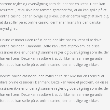
samme regler og overvågning som de, der har en licens. Dette kan
resultere i, at du ikke har samme garantier for, at du kan spille på et
online casino, der er lovlige og sikker. Det er derfor vigtigt at sikre dig,
at du spiller på et online casino, der har en licens fra den danske
myndighed.
Online casinoer uden rofus er et, der ikke har en licens til at drive
online casinoer i Danmark. Dette kan være et problem, da disse
casinoer ikke er underlagt samme regler og overvågning som de, der
har en licens. Dette kan resultere i, at du ikke har samme garantier
for, at du kan spille på et online casino, der er lovlige og sikker.
Bedste online casinoer uden rofus er et, der ikke har en licens til at
drive online casinoer i Danmark. Dette kan være et problem, da disse
casinoer ikke er underlagt samme regler og overvågning som de, der
har en licens. Dette kan resultere i, at du ikke har samme garantier
for, at du kan spille på et online casino, der er lovlige og sikker.