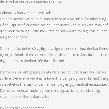
der ikke har din bedste interesse i sinde.
Udbetaling kan være en svækkelse
Et andet konsekver er, at du kan risikere at blive udsat for udbetaling.
Når du spiller på et online casino uden licens, kan du risikere at ikke få
dine vinderbetaling. Dette kan være en svækkelse for dig, hvis du har
brug for pengene.
Det er derfor, det er så vigtigt at vælge et online casino, der har licens
og er godkendt af en autoritet. Det er den eneste måde, du kan sikre
dig, at du er i sikkerhed, når du spiller online.
Derfor skal du aldrig spille på et online casino uden licens for danske
spillere. Det er ikke værd at risikere dine penge og din sikkerhed. Vælg
i stedet et online casino, der har licens og er godkendt af en autoritet.
Det er den eneste måde, du kan sikre dig, at du har en sikker og
spændende online spiloplevelse.
Økonomisk skade for staten