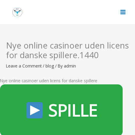
Skip
to
content
Nye online casinoer uden licens
for danske spillere.1440
Leave a Comment
/
blog
/ By
admin
Nye online casinoer uden licens for danske spillere
SPILLE