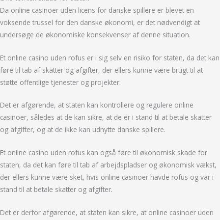
Da online casinoer uden licens for danske spillere er blevet en
voksende trussel for den danske økonomi, er det nødvendigt at
undersøge de økonomiske konsekvenser af denne situation.
Et online casino uden rofus er i sig selv en risiko for staten, da det kan
føre til tab af skatter og afgifter, der ellers kunne være brugt til at
støtte offentlige tjenester og projekter.
Det er afgørende, at staten kan kontrollere og regulere online
casinoer, således at de kan sikre, at de er i stand til at betale skatter
og afgifter, og at de ikke kan udnytte danske spillere.
Et online casino uden rofus kan også føre til økonomisk skade for
staten, da det kan føre til tab af arbejdspladser og økonomisk vækst,
der ellers kunne være sket, hvis online casinoer havde rofus og var i
stand til at betale skatter og afgifter.
Det er derfor afgørende, at staten kan sikre, at online casinoer uden