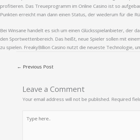
profitieren. Das Treueprogramm im Online Casino ist so aufgeba
Punkten erreicht man dann einen Status, der wiederum für die Rüc
Bei Winsane handelt es sich um einen Glücksspielanbieter, der d
den Sportwettenbereich. Das heißt, neue Spieler sollen mit ein
zu spielen. FreakyBillion Casino nutzt die neueste Technologie,
←
Previous Post
Leave a Comment
Your email address will not be published.
Required fie
Type
here..