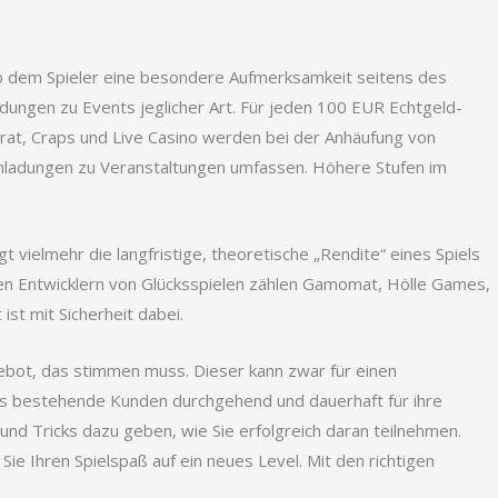
 wo dem Spieler eine besondere Aufmerksamkeit seitens des
dungen zu Events jeglicher Art. Für jeden 100 EUR Echtgeld-
arat, Craps und Live Casino werden bei der Anhäufung von
Einladungen zu Veranstaltungen umfassen. Höhere Stufen im
 vielmehr die langfristige, theoretische „Rendite“ eines Spiels
ren Entwicklern von Glücksspielen zählen Gamomat, Hölle Games,
ist mit Sicherheit dabei.
gebot, das stimmen muss. Dieser kann zwar für einen
ass bestehende Kunden durchgehend und dauerhaft für ihre
und Tricks dazu geben, wie Sie erfolgreich daran teilnehmen.
 Ihren Spielspaß auf ein neues Level. Mit den richtigen