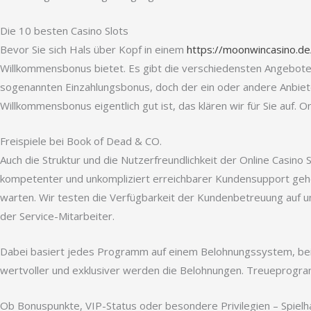
Die 10 besten Casino Slots
Bevor Sie sich Hals über Kopf in einem
https://moonwincasino.de
Willkommensbonus bietet. Es gibt die verschiedensten Angebote 
sogenannten Einzahlungsbonus, doch der ein oder andere Anbieter
Willkommensbonus eigentlich gut ist, das klären wir für Sie auf.
Freispiele bei Book of Dead & CO.
Auch die Struktur und die Nutzerfreundlichkeit der Online Casino S
kompetenter und unkompliziert erreichbarer Kundensupport gehö
warten. Wir testen die Verfügbarkeit der Kundenbetreuung auf 
der Service-Mitarbeiter.
Dabei basiert jedes Programm auf einem Belohnungssystem, be
wertvoller und exklusiver werden die Belohnungen. Treueprogramm
Ob Bonuspunkte, VIP-Status oder besondere Privilegien – Spielha