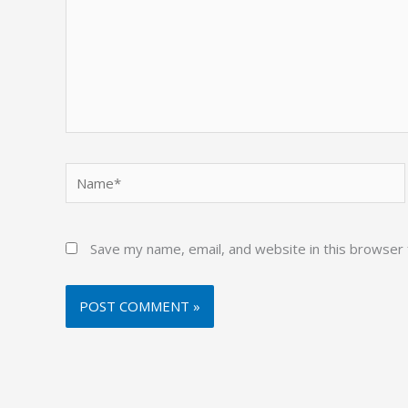
Name*
Save my name, email, and website in this browser 