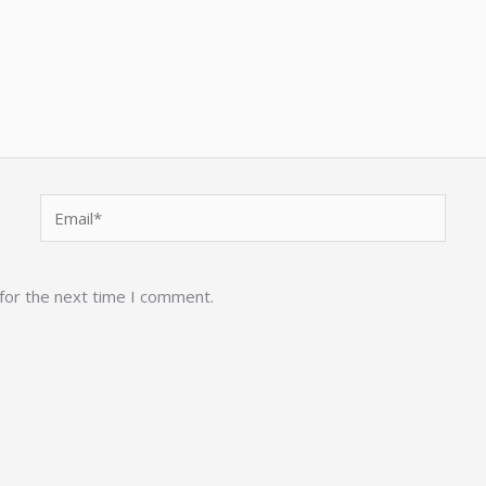
Email*
for the next time I comment.