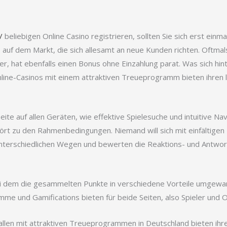
/
beliebigen Online Casino registrieren, sollten Sie sich erst ein
auf dem Markt, die sich allesamt an neue Kunden richten. Oftma
, hat ebenfalls einen Bonus ohne Einzahlung parat. Was sich hin
 Online-Casinos mit einem attraktiven Treueprogramm bieten ihren
eite auf allen Geräten, wie effektive Spielesuche und intuitive Na
rt zu den Rahmenbedingungen. Niemand will sich mit einfältigen
unterschiedlichen Wegen und bewerten die Reaktions- und Antwor
i dem die gesammelten Punkte in verschiedene Vorteile umgewa
e und Gamifications bieten für beide Seiten, also Spieler und O
llen mit attraktiven Treueprogrammen in Deutschland bieten ihren