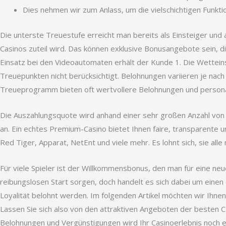
Dies nehmen wir zum Anlass, um die vielschichtigen Funkt
Die unterste Treuestufe erreicht man bereits als Einsteiger und
Casinos zuteil wird. Das können exklusive Bonusangebote sein, d
Einsatz bei den Videoautomaten erhält der Kunde 1. Die Wetteins
Treuepunkten nicht berücksichtigt. Belohnungen variieren je nac
Treueprogramm bieten oft wertvollere Belohnungen und persona
Die Auszahlungsquote wird anhand einer sehr großen Anzahl von Sp
an. Ein echtes Premium-Casino bietet Ihnen faire, transparent
Red Tiger, Apparat, NetEnt und viele mehr. Es lohnt sich, sie alle
Für viele Spieler ist der Willkommensbonus, den man für eine neu
reibungslosen Start sorgen, doch handelt es sich dabei um ein
Loyalität belohnt werden. Im folgenden Artikel möchten wir Ihnen
Lassen Sie sich also von den attraktiven Angeboten der besten C
Belohnungen und Vergünstigungen wird Ihr Casinoerlebnis noch e