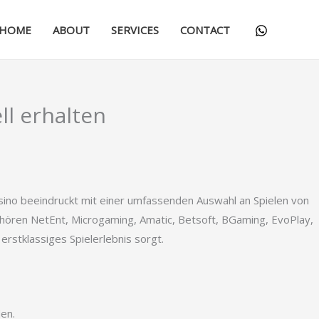
HOME
ABOUT
SERVICES
CONTACT
l erhalten
asino beeindruckt mit einer umfassenden Auswahl an Spielen von
gehören NetEnt, Microgaming, Amatic, Betsoft, BGaming, EvoPlay,
erstklassiges Spielerlebnis sorgt.
den.