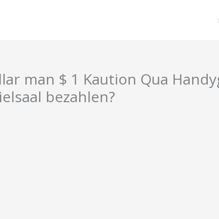
llar man $ 1 Kaution Qua Handyg
elsaal bezahlen?