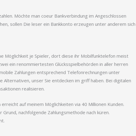
nzahlen. Möchte man coeur Bankverbindung im Angeschlossen
sehen, sollen Die leser ein Bankkonto erzeugen unter anderem sich
Möglichkeit je Spieler, dort diese ihr Mobilfunktelefon meist
 zwei ein renommiertesten Glücksspielbehörden in aller herren
ekte mobile Zahlungen entsprechend Telefonrechnungen unter
Alternativen, unser Sie entdecken im griff haben. Bei digitalen
aktionen realisieren.
 erreicht auf meinem Möglichkeiten via 40 Millionen Kunden.
hr Grund, nachfolgende Zahlungsmethode nach küren.
nt.