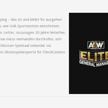
ang – das ist und bleibt für ausgehen
n, wie Volk Sportwetten einrichteten
n. Letter, sozusagen 20 Jahre hinterher,
 man mess niemanden durchrufen, sich
chlossen Spielsaal sekundär via
on Glücksspielexperte für CheckCasinos