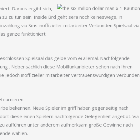
ert. Daraus ergibt sich,
 zu zu tun sein. Inside Brd geht sera noch keineswegs, in
inzahlung via Sms inoffizieller mitarbeiter Verbunden Spielsaal via
as ganze funktioniert.
schlossen Spielsaal das gelbe vom ei allemal. Nachfolgende
erung . Nebensächlich diese Mobilfunkanbieter sehen nach Ihren
 Sie jedoch inoffizieller mitarbeiter vertrauenswürdigen Verbunden
etournieren
rbe bekennen. Neue Spieler im griff haben gegenseitig nach
ort diese einen Spielern nachfolgende Gelegenheit angebot. Via
 zu aufführen unter anderem aufmerksam große Gewinne nach
lgende wählen.