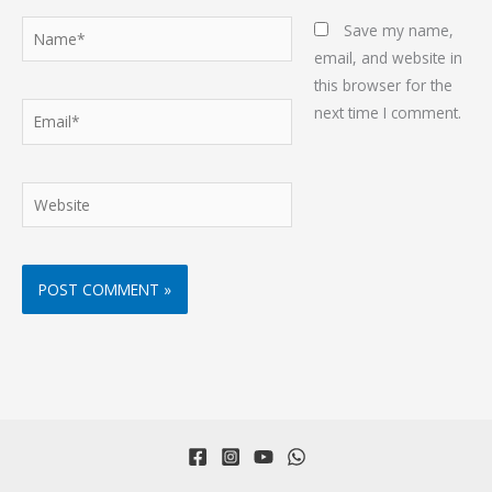
Name*
Save my name,
email, and website in
this browser for the
Email*
next time I comment.
Website