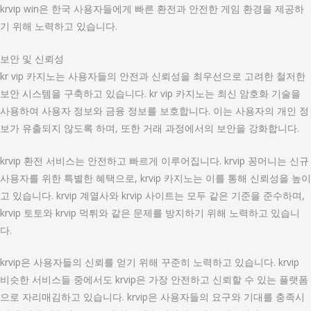
krvip win은 한국 사용자들에게 빠른 환전과 안전한 게임 환경을 제공하
기 위해 노력하고 있습니다.
보안 및 신뢰성
kr vip 카지노는 사용자들의 안전과 신뢰성을 최우선으로 고려한 철저한
보안 시스템을 구축하고 있습니다. kr vip 카지노는 최신 암호화 기술을
사용하여 사용자 정보와 금융 정보를 보호합니다. 이는 사용자의 개인 정
보가 유출되지 않도록 하며, 또한 거래 과정에서의 보안을 강화합니다.
krvip 환전 서비스는 안전하고 빠르게 이루어집니다. krvip 꽁머니는 신규
사용자를 위한 특별한 혜택으로, krvip 카지노는 이를 통해 신뢰성을 높이
고 있습니다. krvip 계열사와 krvip 사이트는 모두 같은 기준을 준수하며,
krvip 토토와 krvip 먹튀와 같은 문제를 방지하기 위해 노력하고 있습니
다.
krvip은 사용자들의 신뢰를 얻기 위해 꾸준히 노력하고 있습니다. krvip
비슷한 서비스들 중에서도 krvip은 가장 안전하고 신뢰할 수 있는 플랫폼
으로 자리매김하고 있습니다. krvip은 사용자들의 요구와 기대를 충족시