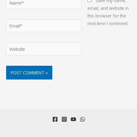
Name*
Save my name,
email, and website in
this browser for the
Email*
next time I comment.
Website