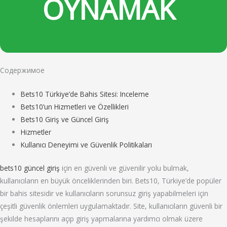
OYNAMAK
Содержимое
Bets10 Türkiye’de Bahis Sitesi: Inceleme
Bets10’un Hizmetleri ve Özellikleri
Bets10 Giriş ve Güncel Giriş
Hizmetler
Kullanıcı Deneyimi ve Güvenlik Politikaları
bets10 güncel giriş
için en güvenli ve güvenilir yolu bulmak,
kullanıcıların en büyük önceliklerinden biri. Bets10, Türkiye’de popüler
bir bahis sitesidir ve kullanıcıların sorunsuz giriş yapabilmeleri için
çeşitli güvenlik önlemleri uygulamaktadır. Site, kullanıcıların güvenli bir
şekilde hesaplarını açıp giriş yapmalarına yardımcı olmak üzere