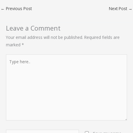
←
Previous Post
Next Post
→
Leave a Comment
Your email address will not be published.
Required fields are
marked
*
Type
here..