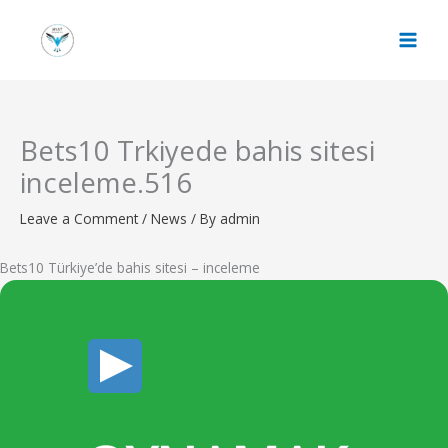
Skip
to
content
Bets10 Trkiyede bahis sitesi
inceleme.516
Leave a Comment
/
News
/ By
admin
Bets10 Türkiye’de bahis sitesi – inceleme