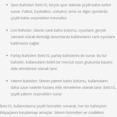
Spor Bahisleri: Bets10, birçok spor dalında çeşitli bahis türleri
sunar. Futbol, basketbol, voleybol, tenis ve diğer sporlarda
çeşitli bahis seçenekleri mevcuttur.
Live Bahisler: Sitenin canlı bahis bölümü, oyunların gerçek
zamanlı olarak ilerlediği durumlarda kullanıcıların canlı oyunlara
katılmasını sağlar.
Parlay Bahisleri: Bets10, parlay bahislerini de sunar. Bu tür
bahisler, kullanıcıların belirli bir mevcut oyun grubunda kazanç
elde etmelerine olanak tanır.
Yatırım Bahisleri: Sitenin yatırım bahis bölümü, kullanıcıların
daha uzun vadede kazanç elde etmelerine olanak tanır. Bets10,
çeşitli yatırım seçenekleri sunar.
Bets10, kullanıcılarına çeşitli hizmetler sunarak, her tür bahisçının
ihtiyaçlarını karşılamayı amaçlar. Sitenin hizmetleri ve özellikleri,