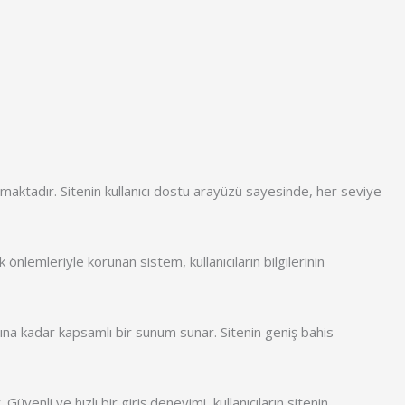
unmaktadır. Sitenin kullanıcı dostu arayüzü sayesinde, her seviye
k önlemleriyle korunan sistem, kullanıcıların bilgilerinin
asına kadar kapsamlı bir sunum sunar. Sitenin geniş bahis
üvenli ve hızlı bir giriş deneyimi, kullanıcıların sitenin