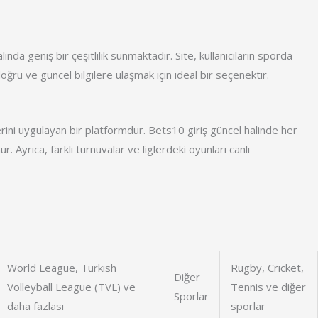
nda geniş bir çeşitlilik sunmaktadır. Site, kullanıcıların sporda
ğru ve güncel bilgilere ulaşmak için ideal bir seçenektir.
erini uygulayan bir platformdur. Bets10 giriş güncel halinde her
Ayrıca, farklı turnuvalar ve liglerdeki oyunları canlı
World League, Turkish
Rugby, Cricket,
Diğer
Volleyball League (TVL) ve
Tennis ve diğer
Sporlar
daha fazlası
sporlar