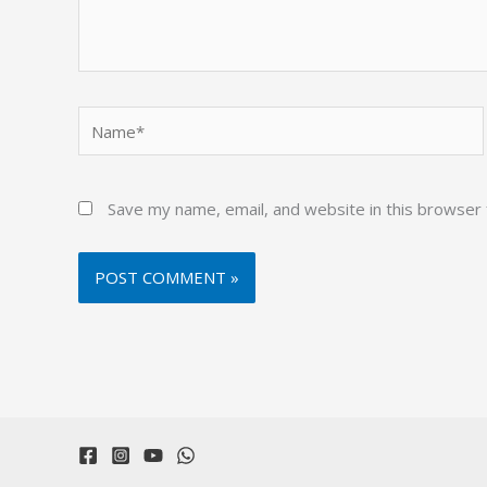
Name*
Save my name, email, and website in this browser 