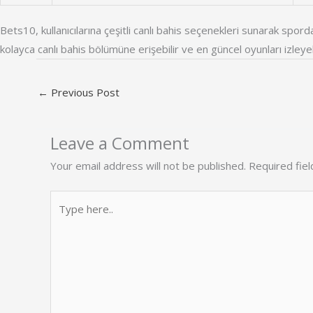
Bets10, kullanıcılarına çeşitli canlı bahis seçenekleri sunarak spo
kolayca canlı bahis bölümüne erişebilir ve en güncel oyunları izley
←
Previous Post
Leave a Comment
Your email address will not be published.
Required fie
Type
here..