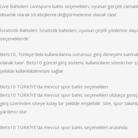
Live Bahisleri: Livespore bahis seçenekleri, oyunun gerçek zamanlı
dinamik olarak stratejilerini değiştirmelerine olanak tanır.
İstatistik Bahisleri: İstatistik bahisleri, oyunun çeşitli yönlerine d
seçeneklerdir.
Bets10, Türkiye’deki kullanıcılarına sorunsuz giriş deneyimi sunmak iç
olanak tanır. Bets10 güncel giriş sistemi, kullanıcıların sitenin her 
şekilde kullanılabilmesini sağlar.
Bets10 TÜRKİYE’da mevcut spor bahis seçenekleri
Bets10 TÜRKİYE’da mevcut spor bahis seçenekleri oldukça geniş ve çe
giriş üzerinden siteye kolay bir şekilde erişilebilir. Site, spor takı
yardımcı olur.
Bets10 TÜRKİYE’da mevcut spor bahis seçenekleri arasında: