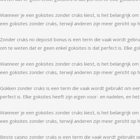
Wanneer je een goksites zonder cruks kiest, is het belangrijk om
een goksites zonder cruks, terwijl anderen zijn meer gericht op
Zonder cruks no deposit bonus is een term die vaak wordt gebrui
om te weten dat er geen enkel goksites is dat perfect is. Elke go
Wanneer je een goksites zonder cruks kiest, is het belangrijk om
een goksites zonder cruks, terwijl anderen zijn meer gericht op
Gokken zonder cruks is een term die vaak wordt gebruikt om een go
perfect is. Elke goksites heeft zijn eigen voor- en nadelen, en h
Wanneer je een goksites zonder cruks kiest, is het belangrijk om
een goksites zonder cruks, terwijl anderen zijn meer gericht op
Beste casino zonder cruks is een term die vaak wordt gebruikt om