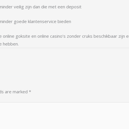
minder veilig zijn dan die met een deposit
 minder goede klantenservice bieden
online goksite en online casino’s zonder cruks beschikbaar zijn 
e hebben.
lds are marked
*