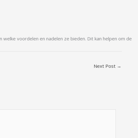
en welke voordelen en nadelen ze bieden. Dit kan helpen om de
Next Post
→