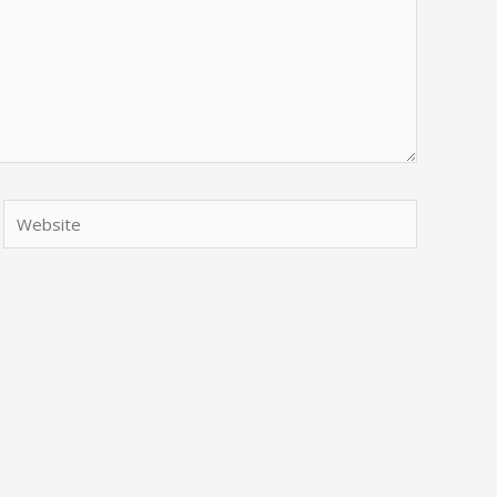
Website