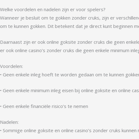
Welke voordelen en nadelen zijn er voor spelers?
Wanneer je besluit om te gokken zonder cruks, zijn er verschill
om te kunnen gokken. Dit betekent dat je direct kunt beginnen m
Daarnaast zijn er ook online goksite zonder cruks die geen enkel
er ook online casino’s zonder cruks die geen enkele minimum inle
Voordelen:
• Geen enkele inleg hoeft te worden gedaan om te kunnen gokke
• Geen enkele minimum inleg eisen bij online goksite en online cas
• Geen enkele financiële risico’s te nemen
Nadelen:
• Sommige online goksite en online casino’s zonder cruks kunnen