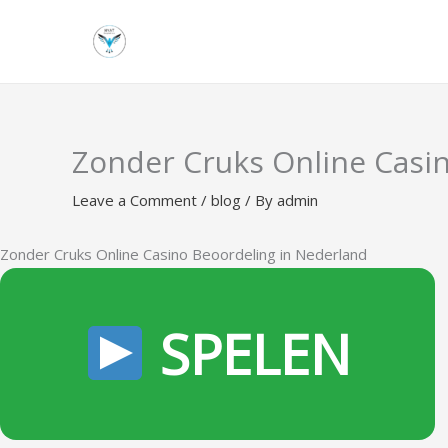
Skip
to
content
Zonder Cruks Online Casi
Leave a Comment
/
blog
/ By
admin
Zonder Cruks Online Casino Beoordeling in Nederland
SPELEN