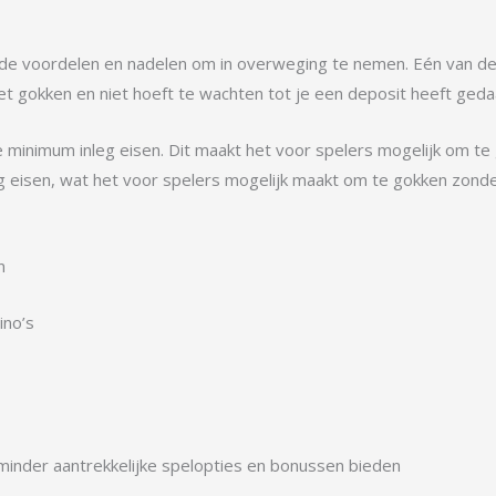
ende voordelen en nadelen om in overweging te nemen. Eén van de 
et gokken en niet hoeft te wachten tot je een deposit heeft geda
e minimum inleg eisen. Dit maakt het voor spelers mogelijk om te 
g eisen, wat het voor spelers mogelijk maakt om te gokken zonder
n
ino’s
 minder aantrekkelijke spelopties en bonussen bieden