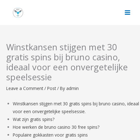
Skip
to
content
Winstkansen stijgen met 30
gratis spins bij bruno casino,
ideaal voor een onvergetelijke
speelsessie
Leave a Comment
/
Post
/ By
admin
Winstkansen stijgen met 30 gratis spins bij bruno casino, ideaal
voor een onvergetelijke speelsessie.
Wat zijn gratis spins?
Hoe werken de bruno casino 30 free spins?
Populaire gokkasten voor gratis spins