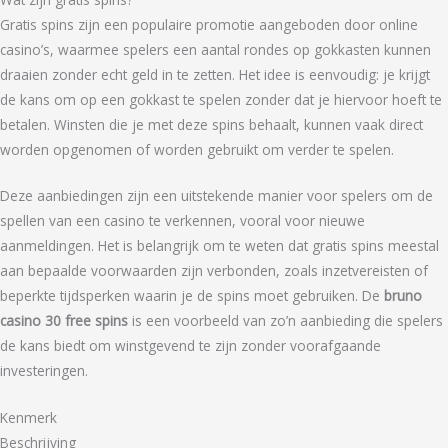
Gratis spins zijn een populaire promotie aangeboden door online
casino’s, waarmee spelers een aantal rondes op gokkasten kunnen
draaien zonder echt geld in te zetten. Het idee is eenvoudig: je krijgt
de kans om op een gokkast te spelen zonder dat je hiervoor hoeft te
betalen. Winsten die je met deze spins behaalt, kunnen vaak direct
worden opgenomen of worden gebruikt om verder te spelen.
Deze aanbiedingen zijn een uitstekende manier voor spelers om de
spellen van een casino te verkennen, vooral voor nieuwe
aanmeldingen. Het is belangrijk om te weten dat gratis spins meestal
aan bepaalde voorwaarden zijn verbonden, zoals inzetvereisten of
beperkte tijdsperken waarin je de spins moet gebruiken. De
bruno
casino 30 free spins
is een voorbeeld van zo’n aanbieding die spelers
de kans biedt om winstgevend te zijn zonder voorafgaande
investeringen.
Kenmerk
Beschrijving