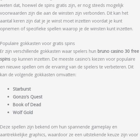
weten dat, hoewel de spins gratis zijn, er nog steeds mogelijk
voorwaarden zijn die aan de winsten zijn verbonden. Dit kan het
aantal keren zijn dat je je winst moet inzetten voordat je kunt
opnemen of specifieke spellen waarop je de winsten kunt inzetten.
Populaire gokkasten voor gratis spins
Er zijn verschillende gokkasten waar spelers hun
bruno casino 30 free
spins
op kunnen inzetten. De meeste casino’s kiezen voor populaire
en nieuwe spellen om de ervaring van de spelers te verbeteren. Dit
kan de volgende gokkasten omvatten:
Starburst
Gonzo’s Quest
Book of Dead
Wolf Gold
Deze spellen zijn bekend om hun spannende gameplay en
aantrekkelijke graphics, waardoor ze een uitstekende keuze zijn voor