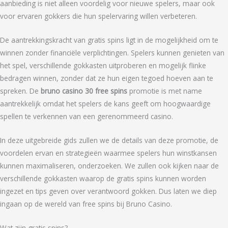
aanbieding is niet alleen voordelig voor nieuwe spelers, maar ook
voor ervaren gokkers die hun spelervaring willen verbeteren.
De aantrekkingskracht van gratis spins ligt in de mogelijkheid om te
winnen zonder financiële verplichtingen. Spelers kunnen genieten van
het spel, verschillende gokkasten uitproberen en mogelijk flinke
bedragen winnen, zonder dat ze hun eigen tegoed hoeven aan te
spreken. De
bruno casino 30 free spins
promotie is met name
aantrekkelijk omdat het spelers de kans geeft om hoogwaardige
spellen te verkennen van een gerenommeerd casino.
In deze uitgebreide gids zullen we de details van deze promotie, de
voordelen ervan en strategieën waarmee spelers hun winstkansen
kunnen maximaliseren, onderzoeken. We zullen ook kijken naar de
verschillende gokkasten waarop de gratis spins kunnen worden
ingezet en tips geven over verantwoord gokken. Dus laten we diep
ingaan op de wereld van free spins bij Bruno Casino.
Wat zijn gratis spins?