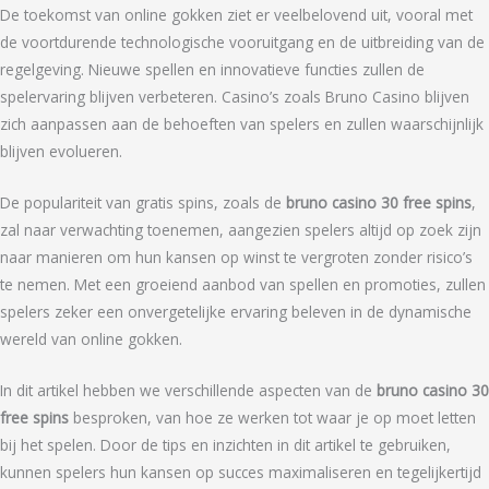
De toekomst van online gokken ziet er veelbelovend uit, vooral met
de voortdurende technologische vooruitgang en de uitbreiding van de
regelgeving. Nieuwe spellen en innovatieve functies zullen de
spelervaring blijven verbeteren. Casino’s zoals Bruno Casino blijven
zich aanpassen aan de behoeften van spelers en zullen waarschijnlijk
blijven evolueren.
De populariteit van gratis spins, zoals de
bruno casino 30 free spins
,
zal naar verwachting toenemen, aangezien spelers altijd op zoek zijn
naar manieren om hun kansen op winst te vergroten zonder risico’s
te nemen. Met een groeiend aanbod van spellen en promoties, zullen
spelers zeker een onvergetelijke ervaring beleven in de dynamische
wereld van online gokken.
In dit artikel hebben we verschillende aspecten van de
bruno casino 30
free spins
besproken, van hoe ze werken tot waar je op moet letten
bij het spelen. Door de tips en inzichten in dit artikel te gebruiken,
kunnen spelers hun kansen op succes maximaliseren en tegelijkertijd