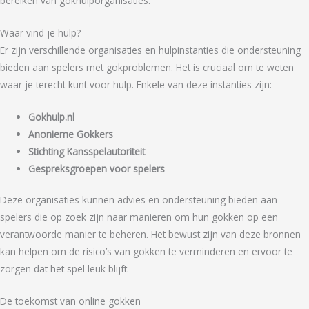
bereiken van gokhulporganisaties.
Waar vind je hulp?
Er zijn verschillende organisaties en hulpinstanties die ondersteuning
bieden aan spelers met gokproblemen. Het is cruciaal om te weten
waar je terecht kunt voor hulp. Enkele van deze instanties zijn:
Gokhulp.nl
Anonieme Gokkers
Stichting Kansspelautoriteit
Gespreksgroepen voor spelers
Deze organisaties kunnen advies en ondersteuning bieden aan
spelers die op zoek zijn naar manieren om hun gokken op een
verantwoorde manier te beheren. Het bewust zijn van deze bronnen
kan helpen om de risico’s van gokken te verminderen en ervoor te
zorgen dat het spel leuk blijft.
De toekomst van online gokken