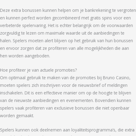
Deze extra bonussen kunnen helpen om je bankrekening te vergroten
en kunnen perfect worden gecombineerd met gratis spins voor een
verbeterde spelervaring. Het is echter belangrijk om de voorwaarden
zorgvuldig te lezen om maximale waarde uit de aanbiedingen te
halen. Spelers moeten alert blijven op het gebruik van hun bonussen
en ervoor zorgen dat ze profiteren van alle mogelijkheden die aan
hen worden aangeboden.
Hoe profiteer je van actuele promoties?
Om optimaal gebruik te maken van de promoties bij Bruno Casino,
moeten spelers zich inschrijven voor de nieuwsbrief of meldingen
inschakelen. Dit is een effectieve manier om op de hoogte te blijven
van de nieuwste aanbiedingen en evenementen. Bovendien kunnen
spelers vaak profiteren van exclusieve bonussen die niet openbaar
worden gemaakt.
Spelers kunnen ook deelnemen aan loyaliteitsprogramma’s, die extra