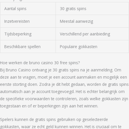
Aantal spins
30 gratis spins
Inzetvereisten
Meestal aanwezig
Tijdsbeperking
Verschillend per aanbieding
Beschikbare spellen
Populaire gokkasten
Hoe werken de bruno casino 30 free spins?
Bij Bruno Casino ontvang je 30 gratis spins na je aanmelding. Om
deze aan te vragen, moet je een account aanmaken en mogelijk een
eerste storting doen. Zodra je dit hebt gedaan, worden de gratis spins
automatisch aan je account toegevoegd. Het is echter belangrijk om
de specifieke voorwaarden te controleren, zoals welke gokkasten zijn
toegestaan en of er beperkingen zijn aan het winnen.
Spelers kunnen de gratis spins gebruiken op geselecteerde
gokkasten, waar ze echt geld kunnen winnen. Het is cruciaal om te