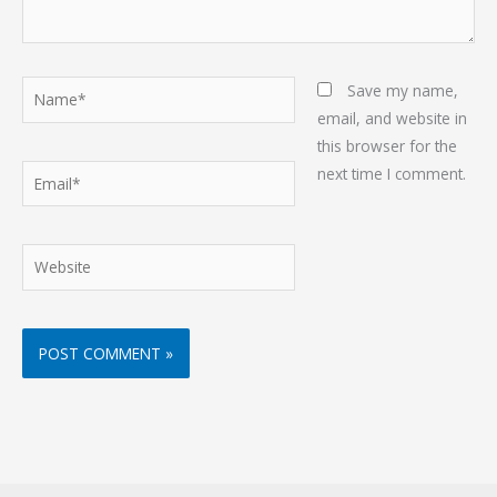
Name*
Save my name,
email, and website in
this browser for the
Email*
next time I comment.
Website