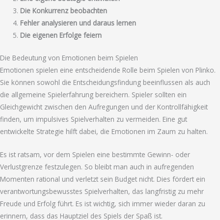
Die Konkurrenz beobachten
Fehler analysieren und daraus lernen
Die eigenen Erfolge feiern
Die Bedeutung von Emotionen beim Spielen
Emotionen spielen eine entscheidende Rolle beim Spielen von Plinko.
Sie können sowohl die Entscheidungsfindung beeinflussen als auch
die allgemeine Spielerfahrung bereichern. Spieler sollten ein
Gleichgewicht zwischen den Aufregungen und der Kontrollfähigkeit
finden, um impulsives Spielverhalten zu vermeiden. Eine gut
entwickelte Strategie hilft dabei, die Emotionen im Zaum zu halten.
Es ist ratsam, vor dem Spielen eine bestimmte Gewinn- oder
Verlustgrenze festzulegen. So bleibt man auch in aufregenden
Momenten rational und verletzt sein Budget nicht. Dies fördert ein
verantwortungsbewusstes Spielverhalten, das langfristig zu mehr
Freude und Erfolg führt. Es ist wichtig, sich immer wieder daran zu
erinnern, dass das Hauptziel des Spiels der Spaß ist.