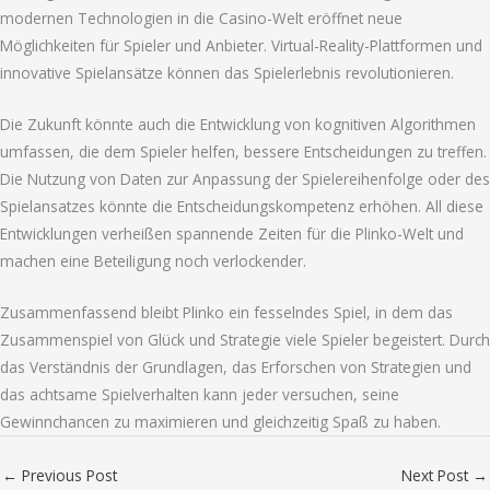
modernen Technologien in die Casino-Welt eröffnet neue
Möglichkeiten für Spieler und Anbieter. Virtual-Reality-Plattformen und
innovative Spielansätze können das Spielerlebnis revolutionieren.
Die Zukunft könnte auch die Entwicklung von kognitiven Algorithmen
umfassen, die dem Spieler helfen, bessere Entscheidungen zu treffen.
Die Nutzung von Daten zur Anpassung der Spielereihenfolge oder des
Spielansatzes könnte die Entscheidungskompetenz erhöhen. All diese
Entwicklungen verheißen spannende Zeiten für die Plinko-Welt und
machen eine Beteiligung noch verlockender.
Zusammenfassend bleibt Plinko ein fesselndes Spiel, in dem das
Zusammenspiel von Glück und Strategie viele Spieler begeistert. Durch
das Verständnis der Grundlagen, das Erforschen von Strategien und
das achtsame Spielverhalten kann jeder versuchen, seine
Gewinnchancen zu maximieren und gleichzeitig Spaß zu haben.
←
Previous Post
Next Post
→