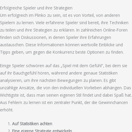
Erfolgreiche Spieler und ihre Strategien
Um erfolgreich im Plinko zu sein, ist es von Vorteil, von anderen
Spielern zu lernen. Viele erfahrene Spieler sind bereit, ihre Techniken
zu teilen und ihre Strategien zu erklären. In zahlreichen Online-Foren
finden sich Diskussionen, in denen Spieler ihre Erfahrungen
austauschen. Diese Informationen können wertvolle Einblicke und
Tipps geben, um gegen die Konkurrenz beste Optionen zu finden.
Einige Spieler schwören auf das „Spiel mit dem Gefühl“, bei dem sie
auf ihr Bauchgefühl hören, während andere genaue Statistiken
analysieren, um ihre nächsten Bewegungen zu planen. Es gibt
unzählige Ansätze, die von den individuellen Vorlieben abhängen. Das
Wichtigste ist, dass man seinen eigenen Stil findet und dabei Spaß hat.
Aus Fehlern zu lernen ist ein zentraler Punkt, der die Gewinnchancen
erhöht.
Auf Statistiken achten
Eine eigene Strategie entwickeln