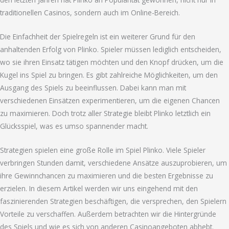
traditionellen Casinos, sondern auch im Online-Bereich.
Die Einfachheit der Spielregeln ist ein weiterer Grund für den
anhaltenden Erfolg von Plinko. Spieler müssen lediglich entscheiden,
wo sie ihren Einsatz tätigen möchten und den Knopf drücken, um die
Kugel ins Spiel zu bringen. Es gibt zahlreiche Möglichkeiten, um den
Ausgang des Spiels zu beeinflussen. Dabei kann man mit
verschiedenen Einsätzen experimentieren, um die eigenen Chancen
zu maximieren. Doch trotz aller Strategie bleibt Plinko letztlich ein
Glücksspiel, was es umso spannender macht.
Strategien spielen eine große Rolle im Spiel Plinko. Viele Spieler
verbringen Stunden damit, verschiedene Ansätze auszuprobieren, um
ihre Gewinnchancen zu maximieren und die besten Ergebnisse zu
erzielen. In diesem Artikel werden wir uns eingehend mit den
faszinierenden Strategien beschäftigen, die versprechen, den Spielern
Vorteile zu verschaffen. Außerdem betrachten wir die Hintergründe
des Spiels und wie es sich von anderen Casinoangeboten abhebt.