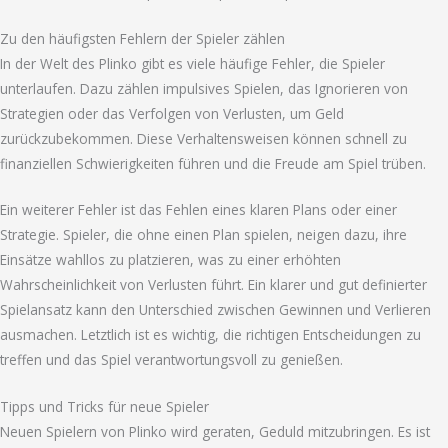
Zu den häufigsten Fehlern der Spieler zählen
In der Welt des Plinko gibt es viele häufige Fehler, die Spieler
unterlaufen. Dazu zählen impulsives Spielen, das Ignorieren von
Strategien oder das Verfolgen von Verlusten, um Geld
zurückzubekommen. Diese Verhaltensweisen können schnell zu
finanziellen Schwierigkeiten führen und die Freude am Spiel trüben.
Ein weiterer Fehler ist das Fehlen eines klaren Plans oder einer
Strategie. Spieler, die ohne einen Plan spielen, neigen dazu, ihre
Einsätze wahllos zu platzieren, was zu einer erhöhten
Wahrscheinlichkeit von Verlusten führt. Ein klarer und gut definierter
Spielansatz kann den Unterschied zwischen Gewinnen und Verlieren
ausmachen. Letztlich ist es wichtig, die richtigen Entscheidungen zu
treffen und das Spiel verantwortungsvoll zu genießen.
Tipps und Tricks für neue Spieler
Neuen Spielern von Plinko wird geraten, Geduld mitzubringen. Es ist