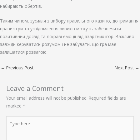
набирають обертів.
Таким чином, зусилля з вибору правильного казино, дотримання
правил гри та усвідомлення ризиків можуть забезпечити
позитивний досвід та яскраві емоції від азартних ігор. Важливо
завжди керуватись розумом і не забувати, що гра має
залишатися розвагою.
←
Previous Post
Next Post
→
Leave a Comment
Your email address will not be published.
Required fields are
marked
*
Type
here..