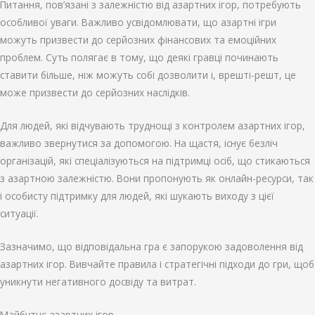
Питання, пов’язані з залежністю від азартних ігор, потребують
особливої уваги. Важливо усвідомлювати, що азартні ігри
можуть призвести до серйозних фінансових та емоційних
проблем. Суть полягає в тому, що деякі гравці починають
ставити більше, ніж можуть собі дозволити і, врешті-решт, це
може призвести до серйозних наслідків.
Для людей, які відчувають труднощі з контролем азартних ігор,
важливо звернутися за допомогою. На щастя, існує безліч
організацій, які спеціалізуються на підтримці осіб, що стикаються
з азартною залежністю. Вони пропонують як онлайн-ресурси, так
і особисту підтримку для людей, які шукають виходу з цієї
ситуації.
Зазначимо, що відповідальна гра є запорукою задоволення від
азартних ігор. Вивчайте правила і стратегічні підходи до гри, щоб
уникнути негативного досвіду та витрат.
Майбутнє азартних ігор