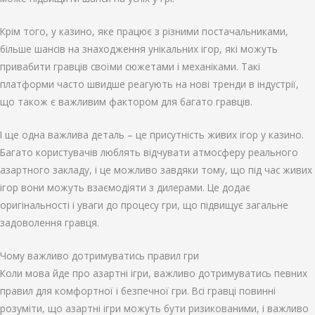
Крім того, у казино, яке працює з різними постачальниками,
більше шансів на знаходження унікальних ігор, які можуть
привабити гравців своїми сюжетами і механіками. Такі
платформи часто швидше реагують на нові тренди в індустрії,
що також є важливим фактором для багато гравців.
І ще одна важлива деталь – це присутність живих ігор у казино.
Багато користувачів люблять відчувати атмосферу реального
азартного закладу, і це можливо завдяки тому, що під час живих
ігор вони можуть взаємодіяти з дилерами. Це додає
оригінальності і уваги до процесу гри, що підвищує загальне
задоволення гравця.
Чому важливо дотримуватись правил гри
Коли мова йде про азартні ігри, важливо дотримуватись певних
правил для комфортної і безпечної гри. Всі гравці повинні
розуміти, що азартні ігри можуть бути ризикованими, і важливо