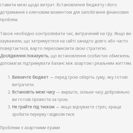
ставити межі щодо витрат. Встановлення бюджету і його
дотримання є ключовим моментом для запобігання фінансових
проблем.
Також необхідно контролювати час, витрачений на гру. Якщо ви
зауважили, що затримуєтеся на сайті занадто довго або часто
повертаєтеся, варто переосмислити свою стратегію.
Дослідження показують
, що встановлення особистих обмежень
допомагає підтримувати баланс між азартом і реальним життям.
Визначте бюджет
— перед грою оберіть суму, яку готові
витратити.
Встановіть межі часу
— виріште, скільки часу добровільно
ви готові провести за грою.
Не грайте під тиском
— якщо відчуваєте стрес, краще
зробити перерву і відволіктися.
Проблеми з азартними іграми