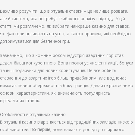
Важливо розуміти, що віртуальні ставки – це не лише розвага,
але й система, яка потребує глибокого аналізу і підходу. У цій
статті ми розглянемо, як вибрати найкраще казино для ставок,
які фактори впливають на успіх, а також правила, які необхідно
дотримуватися для безпечної гри.
Зазначимо, що з кожним роком індустрія азартних ігор стає
дедалі більш конкурентною. Вона пропонує численні акції, бонуси
та інші подарунки для нових користувачів. Це все робить
ставлення до азартних ігор більш привабливим, але водночас
вимагає певної обережності з боку гравців. Давайте розглянемо
основні характеристики, які визначають популярність
віртуальних ставок.
Особливості віртуальних казино
Віртуальні казино відрізняються від традиційних закладів низкою
особливостей.
По-перше
, вони надають доступ до широкого