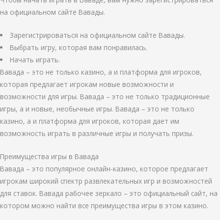
на официальном сайте Вавады.
Зарегистрироваться на официальном сайте Вавады.
Выбрать игру, которая вам понравилась.
Начать играть.
Вавада – это не только казино, а и платформа для игроков,
которая предлагает игрокам новые возможности и
возможности для игры. Вавада – это не только традиционные
игры, а и новые, необычные игры. Вавада – это не только
казино, а и платформа для игроков, которая дает им
возможность играть в различные игры и получать призы.
Преимущества игры в Вавада
Вавада – это популярное онлайн-казино, которое предлагает
игрокам широкий спектр развлекательных игр и возможностей
для ставок. Вавада рабочее зеркало – это официальный сайт, на
котором можно найти все преимущества игры в этом казино.