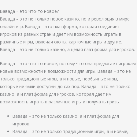
Вавада – это что-то новое?
Вавада – это не только новое казино, но и революция в мире
онлайн-игр. Вавада – это платформа, которая соединяет
игроков из разных стран и дает им возможность играть в
различные игры, включая слоты, карточные игры и другие.
Вавада – это не только казино, а целая платформа для игроков.
Вавада – это что-то новое, потому что она предлагает игрокам
новые возможности и возможности для игры. Вавада – это не
только традиционные игры, а и новые, необычные игры,
которые не были доступны до сих пор. Вавада – это не только
казино, а и платформа для игроков, которая дает им
возможность играть в различные игры и получать призы.
Вавада – это не только казино, а и платформа для
игроков.
Вавада – это не только традиционные игры, а и новые,