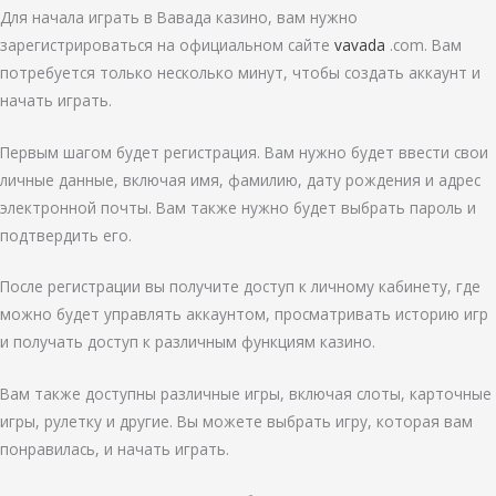
Для начала играть в Вавада казино, вам нужно
зарегистрироваться на официальном сайте
vavada
.com. Вам
потребуется только несколько минут, чтобы создать аккаунт и
начать играть.
Первым шагом будет регистрация. Вам нужно будет ввести свои
личные данные, включая имя, фамилию, дату рождения и адрес
электронной почты. Вам также нужно будет выбрать пароль и
подтвердить его.
После регистрации вы получите доступ к личному кабинету, где
можно будет управлять аккаунтом, просматривать историю игр
и получать доступ к различным функциям казино.
Вам также доступны различные игры, включая слоты, карточные
игры, рулетку и другие. Вы можете выбрать игру, которая вам
понравилась, и начать играть.