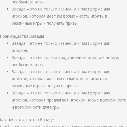
необычные игры.
Вавада – это не только казино, а и платформа для
игроков, которая дает им возможность играть в
различные игры и получать призы.
Преимущества Вавады
Вавада – это не только казино, а и платформа для
игроков.
Вавада – это не только традиционные игры, а и новые,
необычные игры.
Вавада – это не только казино, а и платформа для
игроков, которая дает им возможность играть в
различные игры и получать призы.
Вавада – это не только казино, а и платформа для
игроков, которая предлагает игрокам новые возможности
и возможности для игры.
Как начать играть в Ваваде
Чтобы начать играть в Ваваде, вам нужно зарегистрироваться