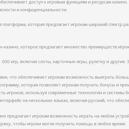
обеспечивает доступ к игровым функциям и ресурсам казино
асности и конфиденциальности.
я платформа, которая предлагает игрокам широкий спектр р
йн-казино, которое предлагает множество преимуществ игро
 000 игр, включая слоты, карточные игры, рулетку и другие
авки, что обеспечивает игрокам возможность выиграть боль
ограмму, которая позволяет игрокам получать бонусы и преи
сть игроков, используя современные технологии и системы б
терфейс на нескольких языках, включая русский, что обесп
ино предлагает игрокам возможность играть на любом устро
ержку, чтобы игроки могли получить помощь в любое время.