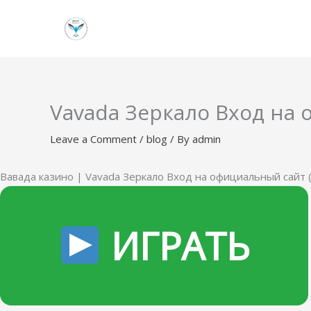
Skip
to
content
Vavada Зеркало Вход на 
Leave a Comment
/
blog
/ By
admin
Вавада казино | Vavada Зеркало Вход на официальный сайт 
ИГРАТЬ