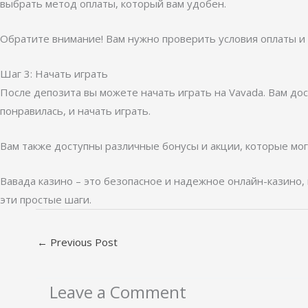
выбрать метод оплаты, который вам удобен.
Обратите внимание! Вам нужно проверить условия оплаты и 
Шаг 3: Начать играть
После депозита вы можете начать играть на Vavada. Вам дос
понравилась, и начать играть.
Вам также доступны различные бонусы и акции, которые мог
Вавада казино – это безопасное и надежное онлайн-казино, 
эти простые шаги.
←
Previous Post
Leave a Comment