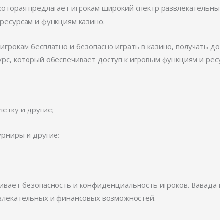
 которая предлагает игрокам широкий спектр развлекательны
ресурсам и функциям казино.
игрокам бесплатно и безопасно играть в казино, получать до
урс, который обеспечивает доступ к игровым функциям и рес
летку и другие;
урниры и другие;
ивает безопасность и конфиденциальность игроков. Вавада 
звлекательных и финансовых возможностей.