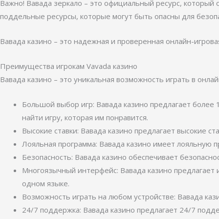
Важно! Вавада зеркало – это официальный ресурс, который 
поддельные ресурсы, которые могут быть опасны для безоп
Вавада казино – это надежная и проверенная онлайн-игрова
Преимущества игрокам Vavada казино
Вавада казино – это уникальная возможность играть в онла
Большой выбор игр: Вавада казино предлагает более 1
найти игру, которая им понравится.
Высокие ставки: Вавада казино предлагает высокие ст
Лояльная программа: Вавада казино имеет лояльную пр
Безопасность: Вавада казино обеспечивает безопасно
Многоязычный интерфейс: Вавада казино предлагает ин
одном языке.
Возможность играть на любом устройстве: Вавада каз
24/7 поддержка: Вавада казино предлагает 24/7 подд