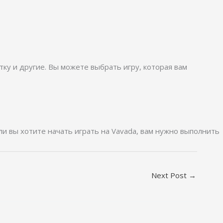
тку и другие. Вы можете выбрать игру, которая вам
сли вы хотите начать играть на Vavada, вам нужно выполнить
Next Post
→