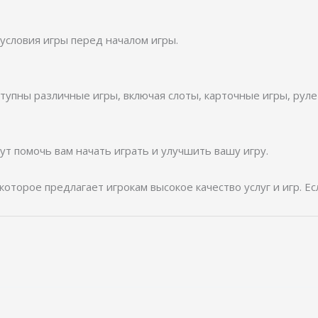
условия игры перед началом игры.
тупны различные игры, включая слоты, карточные игры, руле
ут помочь вам начать играть и улучшить вашу игру.
которое предлагает игрокам высокое качество услуг и игр. Е