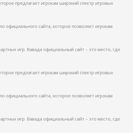
которое предлагает игрокам широкий спектр игровых
ало официального сайта, которое позволяет игрокам
зартных игр. Вавада официальный сайт – это место, где
которое предлагает игрокам широкий спектр игровых
ало официального сайта, которое позволяет игрокам
зартных игр. Вавада официальный сайт – это место, где