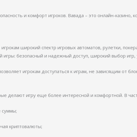
зопасность и комфорт игроков. Вавада – это онлайн-казино, 
 игрокам широкий спектр игровых автоматов, рулетки, покер
ой игры: безопасный и надежный доступ, широкий выбор игр,
позволяет игрокам доступаться к играм, не зависящим от бло
рые делают игру еще более интересной и комфортной. В част
 суммы;
ючая криптовалюты;