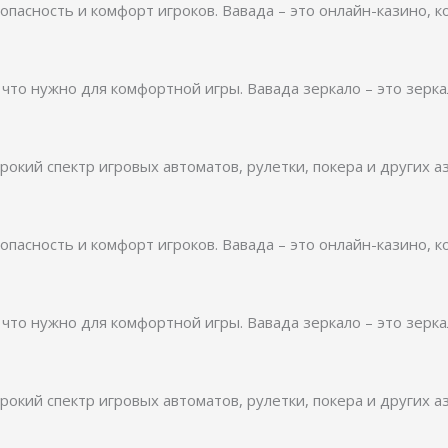
зопасность и комфорт игроков. Вавада – это онлайн-казино, 
 что нужно для комфортной игры. Вавада зеркало – это зерк
рокий спектр игровых автоматов, рулетки, покера и других а
зопасность и комфорт игроков. Вавада – это онлайн-казино, 
 что нужно для комфортной игры. Вавада зеркало – это зерк
рокий спектр игровых автоматов, рулетки, покера и других а