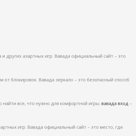
а и других азартных игр. Вавада официальный сайт – это
м от блокировок. Вавада зеркало – это безопасный способ
но найти все, что нужно для комфортной игры.
вавада вход
–
зартных игр. Вавада официальный сайт – это место, где