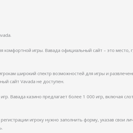
vada.
для комфортной игры. Вавада официальный сайт – это место, 
 игрокам широкий спектр возможностей для игры и развлечен
ный сайт Vavada не доступен.
гр. Вавада казино предлагает более 1 000 игр, включая слот
ля регистрации игроку нужно заполнить форму, указав свои 
ь.