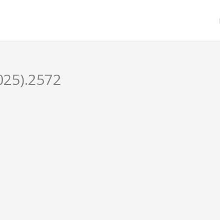
25).2572