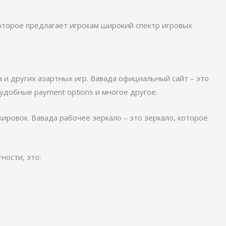
которое предлагает игрокам широкий спектр игровых
а и других азартных игр. Вавада официальный сайт – это
 удобные payment options и многое другое.
кировок. Вавада рабочее зеркало – это зеркало, которое
ности, это: