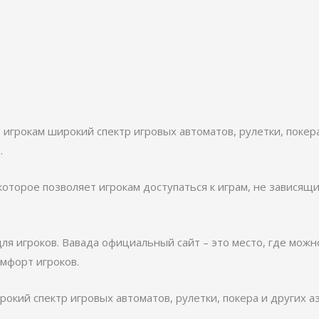
 игрокам широкий спектр игровых автоматов, рулетки, покер
.
которое позволяет игрокам доступаться к играм, не зависящи
 для игроков. Вавада официальный сайт – это место, где мож
омфорт игроков.
рокий спектр игровых автоматов, рулетки, покера и других а