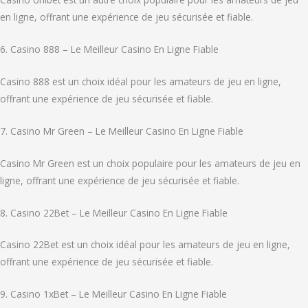
en ligne, offrant une expérience de jeu sécurisée et fiable.
6. Casino 888 – Le Meilleur Casino En Ligne Fiable
Casino 888 est un choix idéal pour les amateurs de jeu en ligne,
offrant une expérience de jeu sécurisée et fiable.
7. Casino Mr Green – Le Meilleur Casino En Ligne Fiable
Casino Mr Green est un choix populaire pour les amateurs de jeu en
ligne, offrant une expérience de jeu sécurisée et fiable.
8. Casino 22Bet – Le Meilleur Casino En Ligne Fiable
Casino 22Bet est un choix idéal pour les amateurs de jeu en ligne,
offrant une expérience de jeu sécurisée et fiable.
9. Casino 1xBet – Le Meilleur Casino En Ligne Fiable