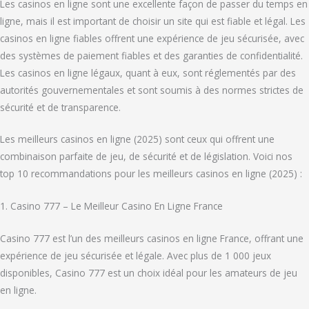
Les casinos en ligne sont une excellente façon de passer du temps en
ligne, mais il est important de choisir un site qui est fiable et légal. Les
casinos en ligne fiables offrent une expérience de jeu sécurisée, avec
des systèmes de paiement fiables et des garanties de confidentialité.
Les casinos en ligne légaux, quant à eux, sont réglementés par des
autorités gouvernementales et sont soumis à des normes strictes de
sécurité et de transparence.
Les meilleurs casinos en ligne (2025) sont ceux qui offrent une
combinaison parfaite de jeu, de sécurité et de législation. Voici nos
top 10 recommandations pour les meilleurs casinos en ligne (2025) :
1. Casino 777 – Le Meilleur Casino En Ligne France
Casino 777 est l’un des meilleurs casinos en ligne France, offrant une
expérience de jeu sécurisée et légale. Avec plus de 1 000 jeux
disponibles, Casino 777 est un choix idéal pour les amateurs de jeu
en ligne.