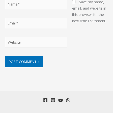
Name*
Save my name,
email, and website in
this browser for the
Email*
next time I comment.
Website