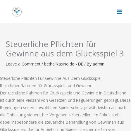
Skip
to
content
Steuerliche Pflichten für
Gewinne aus dem Glücksspiel 3
Leave a Comment
/
bethallkasino.de - DE
/ By
admin
Steuerliche Pflichten Für Gewinne Aus Dem Glücksspiel
Rechtlicher Rahmen für Glücksspiele und Gewinne
Der rechtliche Rahmen für Glücksspiele und Gewinne in Deutschland
ist durch eine Vielzahl von Gesetzen und Regulierungen geprägt. Diese
Regelungen sollen sowohl den Spielerschutz gewährleisten als auch
die Einhaltung steuerlicher Vorgaben sicherstellen. Im Fokus steht
dabei insbesondere die steuerliche Behandlung von Gewinnen aus
Glücksspielen, die für Anbieter und Spieler gleichermaßen von