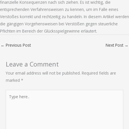
finanzielle Konsequenzen nach sich ziehen. Es ist wichtig, die
entsprechenden Verfahrensweisen zu kennen, um im Falle eines
Verstoßes korrekt und rechtzeitig zu handeln. In diesem Artikel werden
die gängigen Vorgehensweisen bei Verstößen gegen steuerliche
Pflichten im Bereich der Glücksspielgewinne erläutert.
←
Previous Post
Next Post
→
Leave a Comment
Your email address will not be published.
Required fields are
marked
*
Type
here..