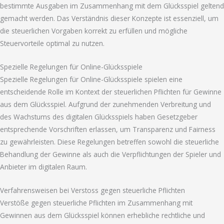
bestimmte Ausgaben im Zusammenhang mit dem Glücksspiel geltend
gemacht werden. Das Verständnis dieser Konzepte ist essenziell, um
die steuerlichen Vorgaben korrekt zu erfüllen und mögliche
Steuervorteile optimal zu nutzen.
Spezielle Regelungen für Online-Glücksspiele
Spezielle Regelungen für Online-Glücksspiele spielen eine
entscheidende Rolle im Kontext der steuerlichen Pflichten für Gewinne
aus dem Glücksspiel. Aufgrund der zunehmenden Verbreitung und
des Wachstums des digitalen Glücksspiels haben Gesetzgeber
entsprechende Vorschriften erlassen, um Transparenz und Fairness
zu gewährleisten. Diese Regelungen betreffen sowohl die steuerliche
Behandlung der Gewinne als auch die Verpflichtungen der Spieler und
Anbieter im digitalen Raum.
Verfahrensweisen bei Verstoss gegen steuerliche Pflichten
Verstöße gegen steuerliche Pflichten im Zusammenhang mit
Gewinnen aus dem Glücksspiel können erhebliche rechtliche und