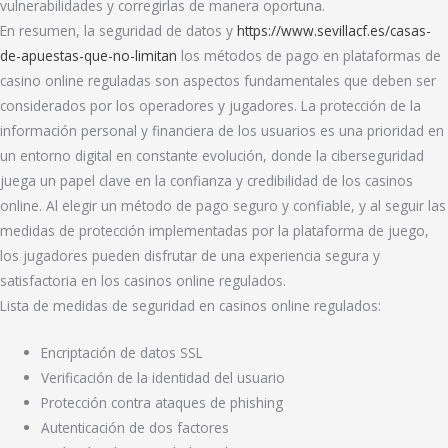
vulnerabilidades y corregirlas de manera oportuna.
En resumen, la seguridad de datos y
https://www.sevillacf.es/casas-
de-apuestas-que-no-limitan
los métodos de pago en plataformas de
casino online reguladas son aspectos fundamentales que deben ser
considerados por los operadores y jugadores. La protección de la
información personal y financiera de los usuarios es una prioridad en
un entorno digital en constante evolución, donde la ciberseguridad
juega un papel clave en la confianza y credibilidad de los casinos
online. Al elegir un método de pago seguro y confiable, y al seguir las
medidas de protección implementadas por la plataforma de juego,
los jugadores pueden disfrutar de una experiencia segura y
satisfactoria en los casinos online regulados.
Lista de medidas de seguridad en casinos online regulados:
Encriptación de datos SSL
Verificación de la identidad del usuario
Protección contra ataques de phishing
Autenticación de dos factores