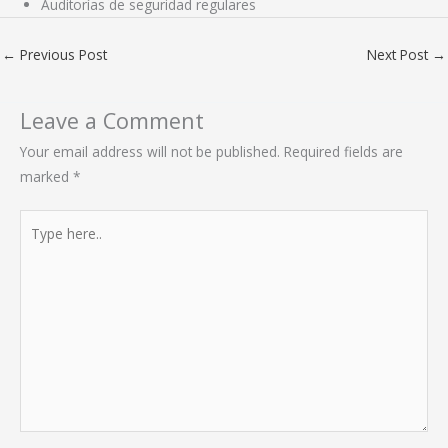
Auditorías de seguridad regulares
←
Previous Post
Next Post
→
Leave a Comment
Your email address will not be published.
Required fields are
marked
*
Type
here..