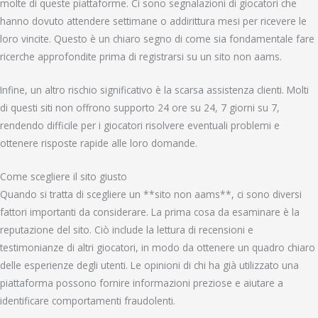
molte di queste piattaforme. Ci sono segnalazioni di giocatori che
hanno dovuto attendere settimane o addirittura mesi per ricevere le
loro vincite. Questo è un chiaro segno di come sia fondamentale fare
ricerche approfondite prima di registrarsi su un sito non aams.
Infine, un altro rischio significativo è la scarsa assistenza clienti. Molti
di questi siti non offrono supporto 24 ore su 24, 7 giorni su 7,
rendendo difficile per i giocatori risolvere eventuali problemi e
ottenere risposte rapide alle loro domande.
Come scegliere il sito giusto
Quando si tratta di scegliere un **sito non aams**, ci sono diversi
fattori importanti da considerare. La prima cosa da esaminare è la
reputazione del sito. Ciò include la lettura di recensioni e
testimonianze di altri giocatori, in modo da ottenere un quadro chiaro
delle esperienze degli utenti. Le opinioni di chi ha già utilizzato una
piattaforma possono fornire informazioni preziose e aiutare a
identificare comportamenti fraudolenti.