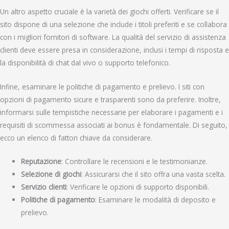
Un altro aspetto cruciale è la varietà dei giochi offerti. Verificare se il
sito dispone di una selezione che include i titoli preferiti e se collabora
con i migliori fornitori di software. La qualità del servizio di assistenza
clienti deve essere presa in considerazione, inclusi i tempi di risposta e
la disponibilità di chat dal vivo o supporto telefonico.
Infine, esaminare le politiche di pagamento e prelievo. I siti con
opzioni di pagamento sicure e trasparenti sono da preferire. Inoltre,
informarsi sulle tempistiche necessarie per elaborare i pagamenti e i
requisiti di scommessa associati ai bonus è fondamentale. Di seguito,
ecco un elenco di fattori chiave da considerare.
Reputazione
: Controllare le recensioni e le testimonianze.
Selezione di giochi
: Assicurarsi che il sito offra una vasta scelta.
Servizio clienti
: Verificare le opzioni di supporto disponibili.
Politiche di pagamento
: Esaminare le modalità di deposito e
prelievo.