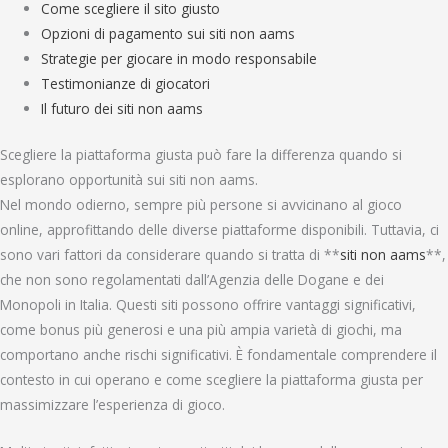
Come scegliere il sito giusto
Opzioni di pagamento sui siti non aams
Strategie per giocare in modo responsabile
Testimonianze di giocatori
Il futuro dei siti non aams
Scegliere la piattaforma giusta può fare la differenza quando si
esplorano opportunità sui siti non aams.
Nel mondo odierno, sempre più persone si avvicinano al gioco
online, approfittando delle diverse piattaforme disponibili. Tuttavia, ci
sono vari fattori da considerare quando si tratta di **
siti non aams
**,
che non sono regolamentati dall’Agenzia delle Dogane e dei
Monopoli in Italia. Questi siti possono offrire vantaggi significativi,
come bonus più generosi e una più ampia varietà di giochi, ma
comportano anche rischi significativi. È fondamentale comprendere il
contesto in cui operano e come scegliere la piattaforma giusta per
massimizzare l’esperienza di gioco.