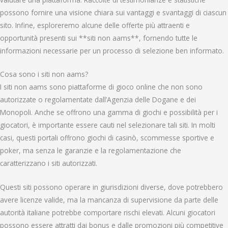
possono fornire una visione chiara sui vantaggi e svantaggi di ciascun
sito. Infine, esploreremo alcune delle offerte più attraenti e
opportunità presenti sui **siti non aams**, fornendo tutte le
informazioni necessarie per un processo di selezione ben informato.
Cosa sono i siti non aams?
I siti non aams sono piattaforme di gioco online che non sono
autorizzate o regolamentate dall’Agenzia delle Dogane e dei
Monopoli. Anche se offrono una gamma di giochi e possibilità per i
giocatori, è importante essere cauti nel selezionare tali siti. In molti
casi, questi portali offrono giochi di casinò, scommesse sportive e
poker, ma senza le garanzie e la regolamentazione che
caratterizzano i siti autorizzati.
Questi siti possono operare in giurisdizioni diverse, dove potrebbero
avere licenze valide, ma la mancanza di supervisione da parte delle
autorità italiane potrebbe comportare rischi elevati. Alcuni giocatori
possono essere attratti dai bonus e dalle promozioni più competitive