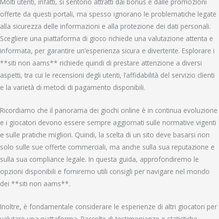
Molti utenti, infatti, si sentono attratti dai bonus e dalle promozioni
offerte da questi portali, ma spesso ignorano le problematiche legate
alla sicurezza delle informazioni e alla protezione dei dati personali.
Scegliere una piattaforma di gioco richiede una valutazione attenta e
informata, per garantire un’esperienza sicura e divertente. Esplorare i
**siti non aams** richiede quindi di prestare attenzione a diversi
aspetti, tra cui le recensioni degli utenti, l’affidabilità del servizio clienti
e la varietà di metodi di pagamento disponibili.
Ricordiamo che il panorama dei giochi online è in continua evoluzione
e i giocatori devono essere sempre aggiornati sulle normative vigenti
e sulle pratiche migliori. Quindi, la scelta di un sito deve basarsi non
solo sulle sue offerte commerciali, ma anche sulla sua reputazione e
sulla sua compliance legale. In questa guida, approfondiremo le
opzioni disponibili e forniremo utili consigli per navigare nel mondo
dei **siti non aams**.
Inoltre, è fondamentale considerare le esperienze di altri giocatori per
valutare una piattaforma. Raccolte di testimonianze e statistiche