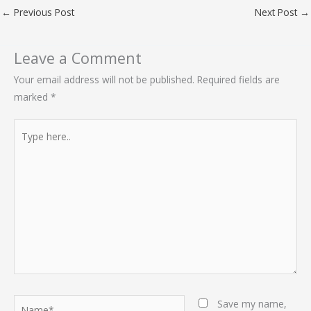
←
Previous Post
Next Post
→
Leave a Comment
Your email address will not be published.
Required fields are
marked
*
Type
here..
Name*
Save my name,