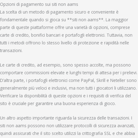
Opzioni di pagamento sui siti non aams
La scelta di un metodo di pagamento sicuro e conveniente è
fondamentale quando si gioca su **siti non aams**. La maggior
parte di queste piattaforme offre una varietà di opzioni, comprese
carte di credito, bonifici bancari e portafogli elettronici. Tuttavia, non
tutti i metodi offrono lo stesso livello di protezione e rapidità nelle
transazioni.
Le carte di credito, ad esempio, sono spesso accolte, ma possono
comportare commissioni elevate e lunghi tempi di attesa per i prelievi.
D’altra parte, i portafogli elettronici come PayPal, Skrill e Neteller sono
generalmente più veloci e inclusivi, ma non tutti i giocatori li utilizzano.
Verificare la disponibilità di queste opzioni e i requisiti di verifica del
sito è cruciale per garantire una buona esperienza di gioco.
Un altro aspetto importante riguarda la sicurezza delle transazioni. I
siti non aams possono non utilizzare protocolli di sicurezza avanzati,
quindi assicurati che il sito scelto utilizzi la crittografia SSL e che abbia