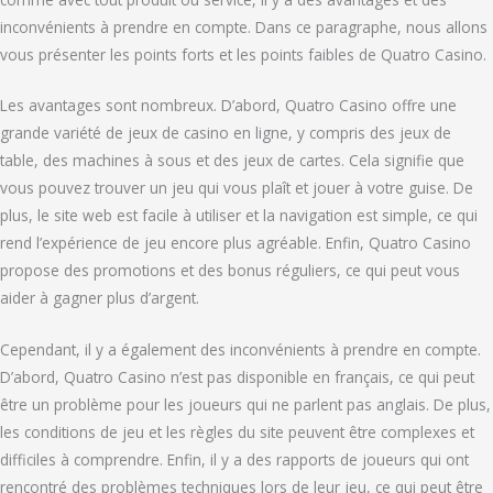
inconvénients à prendre en compte. Dans ce paragraphe, nous allons
vous présenter les points forts et les points faibles de Quatro Casino.
Les avantages sont nombreux. D’abord, Quatro Casino offre une
grande variété de jeux de casino en ligne, y compris des jeux de
table, des machines à sous et des jeux de cartes. Cela signifie que
vous pouvez trouver un jeu qui vous plaît et jouer à votre guise. De
plus, le site web est facile à utiliser et la navigation est simple, ce qui
rend l’expérience de jeu encore plus agréable. Enfin, Quatro Casino
propose des promotions et des bonus réguliers, ce qui peut vous
aider à gagner plus d’argent.
Cependant, il y a également des inconvénients à prendre en compte.
D’abord, Quatro Casino n’est pas disponible en français, ce qui peut
être un problème pour les joueurs qui ne parlent pas anglais. De plus,
les conditions de jeu et les règles du site peuvent être complexes et
difficiles à comprendre. Enfin, il y a des rapports de joueurs qui ont
rencontré des problèmes techniques lors de leur jeu, ce qui peut être