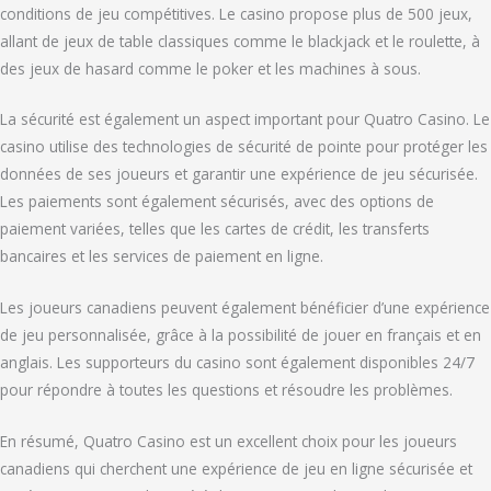
conditions de jeu compétitives. Le casino propose plus de 500 jeux,
allant de jeux de table classiques comme le blackjack et le roulette, à
des jeux de hasard comme le poker et les machines à sous.
La sécurité est également un aspect important pour Quatro Casino. Le
casino utilise des technologies de sécurité de pointe pour protéger les
données de ses joueurs et garantir une expérience de jeu sécurisée.
Les paiements sont également sécurisés, avec des options de
paiement variées, telles que les cartes de crédit, les transferts
bancaires et les services de paiement en ligne.
Les joueurs canadiens peuvent également bénéficier d’une expérience
de jeu personnalisée, grâce à la possibilité de jouer en français et en
anglais. Les supporteurs du casino sont également disponibles 24/7
pour répondre à toutes les questions et résoudre les problèmes.
En résumé, Quatro Casino est un excellent choix pour les joueurs
canadiens qui cherchent une expérience de jeu en ligne sécurisée et