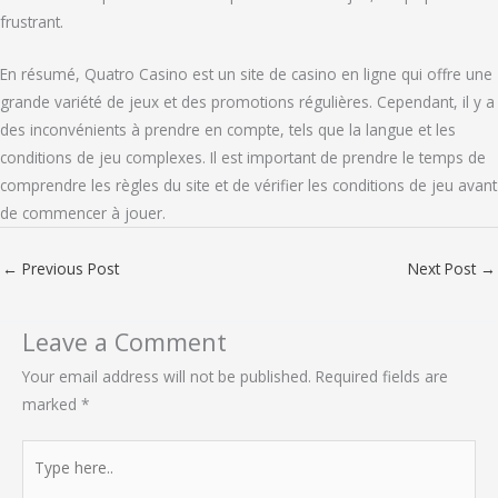
frustrant.
En résumé, Quatro Casino est un site de casino en ligne qui offre une
grande variété de jeux et des promotions régulières. Cependant, il y a
des inconvénients à prendre en compte, tels que la langue et les
conditions de jeu complexes. Il est important de prendre le temps de
comprendre les règles du site et de vérifier les conditions de jeu avant
de commencer à jouer.
←
Previous Post
Next Post
→
Leave a Comment
Your email address will not be published.
Required fields are
marked
*
Type
here..