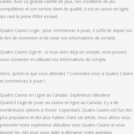
variée. Avec sa grande variété de jeux, ses conditions de jeu
compétitives et son service client de qualité, il est un casino en ligne
qui vaut la peine d’être essayé.
Quatro Casino Login : pour commencer à jouer, il suffit de cliquer sur
le lien de connexion et de saisir vos informations de compte.
Quatro Casino Sign In : si vous avez déjà un compte, vous pouvez
vous connecter en utilisant vos informations de compte.
Alors, qu’est-ce que vous attendez ? Connectez-vous à Quatro Casino
et commencez à jouer !
Quatro Casino en Ligne au Canada : Expérience Utilisateur
Quand il s’agit de jouer au casino en ligne au Canada, il y a de
nombreuses options à choisir. Cependant, Quatro Casino est l’un des
plus populaires et des plus fiables. Dans cet article, nous allons vous
présenter notre expérience utilisateur avec Quatro Casino et vous
donner les clés pour vous aider à démarrer votre aventure.