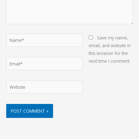
Name*
Save my name,
email, and website in
this browser for the
Email*
next time I comment.
Website