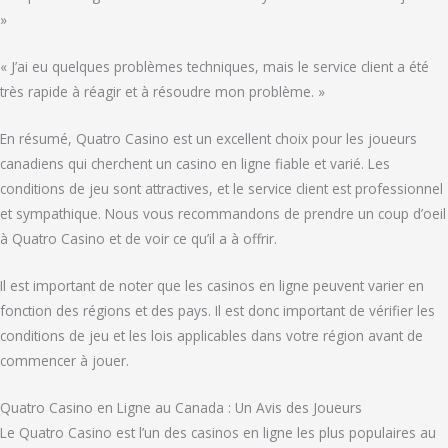
»
« J’ai eu quelques problèmes techniques, mais le service client a été
très rapide à réagir et à résoudre mon problème. »
En résumé, Quatro Casino est un excellent choix pour les joueurs
canadiens qui cherchent un casino en ligne fiable et varié. Les
conditions de jeu sont attractives, et le service client est professionnel
et sympathique. Nous vous recommandons de prendre un coup d’oeil
à Quatro Casino et de voir ce qu’il a à offrir.
Il est important de noter que les casinos en ligne peuvent varier en
fonction des régions et des pays. Il est donc important de vérifier les
conditions de jeu et les lois applicables dans votre région avant de
commencer à jouer.
Quatro Casino en Ligne au Canada : Un Avis des Joueurs
Le Quatro Casino est l’un des casinos en ligne les plus populaires au