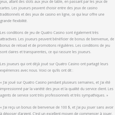
jeux, allant des slots aux jeux de table, en passant par les jeux de
cartes. Les joueurs peuvent choisir entre des jeux de casino
traditionnels et des jeux de casino en ligne, ce qui leur offre une
grande flexibilité.
Les conditions de jeu de Quatro Casino sont également très
attractives. Les joueurs peuvent bénéficier de bonus de bienvenue, de
bonus de reload et de promotions régulières. Les conditions de jeu
sont claires et transparentes, ce qui rassure les joueurs.
Les joueurs qui ont déjà joué sur Quatro Casino ont partagé leurs
expériences avec nous. Voici ce qu’ils ont dit :
« J’ai joué sur Quatro Casino pendant plusieurs semaines, et j’ai été
impressionné par la variété des jeux et la qualité du service client. Les
agents de service sont très professionnels et très sympathiques. »
« J’ai reçu un bonus de bienvenue de 100 $, et j’ai pu jouer sans avoir
à déposer d’argent. C’est un excellent moyen de commencer à jouer.