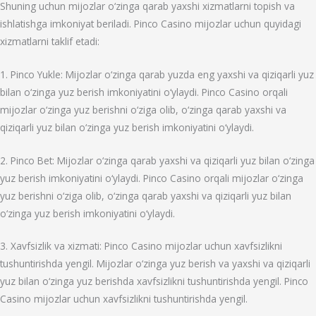
Shuning uchun mijozlar o‘zinga qarab yaxshi xizmatlarni topish va
ishlatishga imkoniyat beriladi. Pinco Casino mijozlar uchun quyidagi
xizmatlarni taklif etadi:
1. Pinco Yukle: Mijozlar o‘zinga qarab yuzda eng yaxshi va qiziqarli yuz
bilan o‘zinga yuz berish imkoniyatini o‘ylaydi. Pinco Casino orqali
mijozlar o‘zinga yuz berishni o‘ziga olib, o‘zinga qarab yaxshi va
qiziqarli yuz bilan o‘zinga yuz berish imkoniyatini o‘ylaydi.
2. Pinco Bet: Mijozlar o‘zinga qarab yaxshi va qiziqarli yuz bilan o‘zinga
yuz berish imkoniyatini o‘ylaydi. Pinco Casino orqali mijozlar o‘zinga
yuz berishni o‘ziga olib, o‘zinga qarab yaxshi va qiziqarli yuz bilan
o‘zinga yuz berish imkoniyatini o‘ylaydi.
3. Xavfsizlik va xizmati: Pinco Casino mijozlar uchun xavfsizlikni
tushuntirishda yengil. Mijozlar o‘zinga yuz berish va yaxshi va qiziqarli
yuz bilan o‘zinga yuz berishda xavfsizlikni tushuntirishda yengil. Pinco
Casino mijozlar uchun xavfsizlikni tushuntirishda yengil.