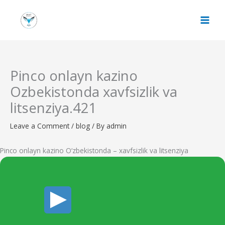
Skip
to
content
Pinco onlayn kazino
Ozbekistonda xavfsizlik va
litsenziya.421
Leave a Comment
/
blog
/ By
admin
Pinco onlayn kazino O‘zbekistonda – xavfsizlik va litsenziya