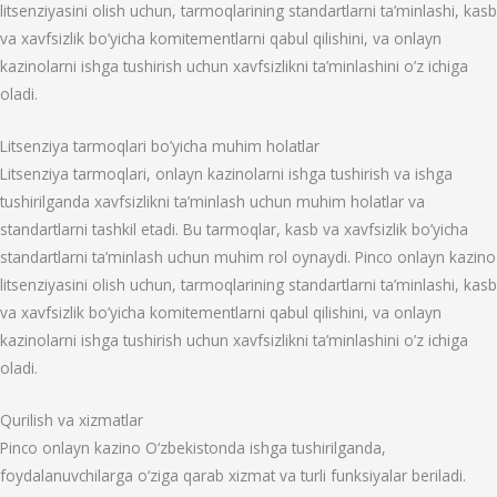
litsenziyasini olish uchun, tarmoqlarining standartlarni ta’minlashi, kasb
va xavfsizlik bo’yicha komitementlarni qabul qilishini, va onlayn
kazinolarni ishga tushirish uchun xavfsizlikni ta’minlashini o’z ichiga
oladi.
Litsenziya tarmoqlari bo’yicha muhim holatlar
Litsenziya tarmoqlari, onlayn kazinolarni ishga tushirish va ishga
tushirilganda xavfsizlikni ta’minlash uchun muhim holatlar va
standartlarni tashkil etadi. Bu tarmoqlar, kasb va xavfsizlik bo’yicha
standartlarni ta’minlash uchun muhim rol oynaydi. Pinco onlayn kazino
litsenziyasini olish uchun, tarmoqlarining standartlarni ta’minlashi, kasb
va xavfsizlik bo’yicha komitementlarni qabul qilishini, va onlayn
kazinolarni ishga tushirish uchun xavfsizlikni ta’minlashini o’z ichiga
oladi.
Qurilish va xizmatlar
Pinco onlayn kazino O‘zbekistonda ishga tushirilganda,
foydalanuvchilarga o‘ziga qarab xizmat va turli funksiyalar beriladi.