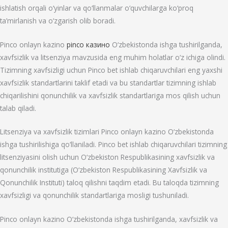
ishlatish orqali o‘yinlar va qo‘llanmalar o‘quvchilarga ko‘proq
ta’mirlanish va o‘zgarish olib boradi.
Pinco onlayn kazino
pinco казино
O‘zbekistonda ishga tushirilganda,
xavfsizlik va litsenziya mavzusida eng muhim holatlar o‘z ichiga olindi.
Tizimning xavfsizligi uchun Pinco bet ishlab chiqaruvchilari eng yaxshi
xavfsizlik standartlarini taklif etadi va bu standartlar tizimning ishlab
chiqarilishini qonunchilik va xavfsizlik standartlariga mos qilish uchun
talab qiladi.
Litsenziya va xavfsizlik tizimlari Pinco onlayn kazino O‘zbekistonda
ishga tushirilishiga qo‘llaniladi. Pinco bet ishlab chiqaruvchilari tizimning
litsenziyasini olish uchun O‘zbekiston Respublikasining xavfsizlik va
qonunchilik institutiga (O‘zbekiston Respublikasining Xavfsizlik va
Qonunchilik Instituti) taloq qilishni taqdim etadi. Bu taloqda tizimning
xavfsizligi va qonunchilik standartlariga mosligi tushuniladi.
Pinco onlayn kazino O‘zbekistonda ishga tushirilganda, xavfsizlik va