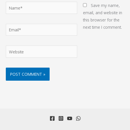
Name*
Save my name,
email, and website in
this browser for the
Email*
next time I comment.
Website