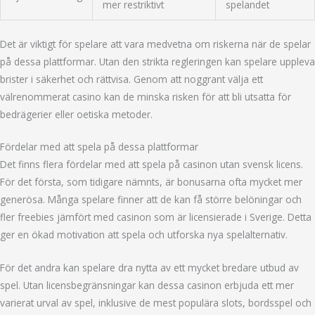
mer restriktivt
spelandet
Det är viktigt för spelare att vara medvetna om riskerna när de spelar
på dessa plattformar. Utan den strikta regleringen kan spelare uppleva
brister i säkerhet och rättvisa. Genom att noggrant välja ett
välrenommerat casino kan de minska risken för att bli utsatta för
bedrägerier eller oetiska metoder.
Fördelar med att spela på dessa plattformar
Det finns flera fördelar med att spela på casinon utan svensk licens.
För det första, som tidigare nämnts, är bonusarna ofta mycket mer
generösa. Många spelare finner att de kan få större belöningar och
fler freebies jämfört med casinon som är licensierade i Sverige. Detta
ger en ökad motivation att spela och utforska nya spelalternativ.
För det andra kan spelare dra nytta av ett mycket bredare utbud av
spel. Utan licensbegränsningar kan dessa casinon erbjuda ett mer
varierat urval av spel, inklusive de mest populära slots, bordsspel och