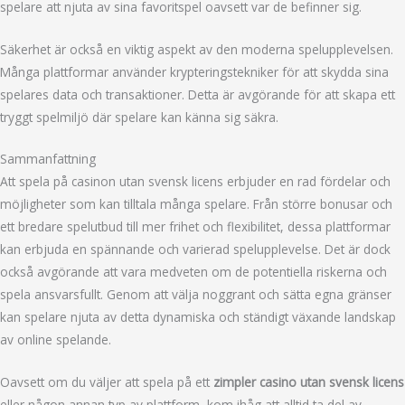
spelare att njuta av sina favoritspel oavsett var de befinner sig.
Säkerhet är också en viktig aspekt av den moderna spelupplevelsen.
Många plattformar använder krypteringstekniker för att skydda sina
spelares data och transaktioner. Detta är avgörande för att skapa ett
tryggt spelmiljö där spelare kan känna sig säkra.
Sammanfattning
Att spela på casinon utan svensk licens erbjuder en rad fördelar och
möjligheter som kan tilltala många spelare. Från större bonusar och
ett bredare spelutbud till mer frihet och flexibilitet, dessa plattformar
kan erbjuda en spännande och varierad spelupplevelse. Det är dock
också avgörande att vara medveten om de potentiella riskerna och
spela ansvarsfullt. Genom att välja noggrant och sätta egna gränser
kan spelare njuta av detta dynamiska och ständigt växande landskap
av online spelande.
Oavsett om du väljer att spela på ett
zimpler casino utan svensk licens
eller någon annan typ av plattform, kom ihåg att alltid ta del av