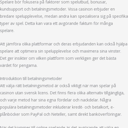
Spelare bör fokusera på faktorer som spelutbud, bonusar,
kundsupport och betalningsmetoder. Vissa casinon erbjuder en
bredare spelupplevelse, medan andra kan specialisera sig på specifika
typer av spel. Detta kan vara ett avgörande faktum för många
spelare.
Att jämföra olika plattformar och deras erbjudanden kan också hjälpa
spelare att optimera sin spelupplevelse och maximera sina vinster.
Det ger insikter om vilken plattform som verkligen ger det bästa
värdet för pengarna.
Introduktion till betalningsmetoder
Att välja rätt betalningsmetod är också viktigt när man spelar på
casinon utan svensk licens. Det finns flera olika alternativ tillgängliga,
och varje metod har sina egna fördelar och nackdelar. Några
populära betalningsmetoder inkluderar kredit- och betalkort, e-
plånböcker som PayPal och Neteller, samt direkt banköverföringar.
När det kommer till online spelande är det avgörande att välja en