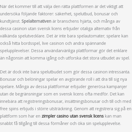
När det kommer till att välja den rätta plattformen är det viktigt att
undersöka följande faktorer: säkerhet, spelutbud, bonusar och
kundtjänst.
Spelalternativen
är branschens hjärta, och många av
dessa casinon utan svensk licens erbjuder otaliga alternativ från
välkända spelutvecklare. Det är inte bara spelautomater; spelare kan
också hitta bordsspel, live casinon och andra spännande
spelupplevelser. Dessa användarvänliga plattformar gör det enklare
än någonsin att komma igång och utforska det stora utbudet av spel.
Det är dock inte bara spelutbudet som gör dessa casinon intressanta.
Bonusar och belöningar spelar en avgörande roll i att dra till sig nya
spelare. Många av dessa plattformar erbjuder generösa kampanjer
utan de begränsningar som en svensk licens ofta medför. Det kan
innebära att registreringsbonusar, insättningsbonusar och till och med
free spins erbjuds i större utsträckning. Genom att registrera sig på en
plattform som har en
zimpler casino utan svensk licens
kan man
snabbt få tillgång till dessa förmåner och öka sin spelupplevelse.