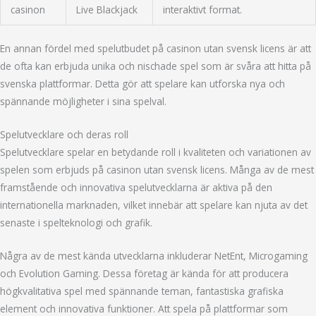
casinon
Live Blackjack
interaktivt format.
En annan fördel med spelutbudet på casinon utan svensk licens är att
de ofta kan erbjuda unika och nischade spel som är svåra att hitta på
svenska plattformar. Detta gör att spelare kan utforska nya och
spännande möjligheter i sina spelval.
Spelutvecklare och deras roll
Spelutvecklare spelar en betydande roll i kvaliteten och variationen av
spelen som erbjuds på casinon utan svensk licens. Många av de mest
framstående och innovativa spelutvecklarna är aktiva på den
internationella marknaden, vilket innebär att spelare kan njuta av det
senaste i spelteknologi och grafik.
Några av de mest kända utvecklarna inkluderar NetEnt, Microgaming
och Evolution Gaming. Dessa företag är kända för att producera
högkvalitativa spel med spännande teman, fantastiska grafiska
element och innovativa funktioner. Att spela på plattformar som