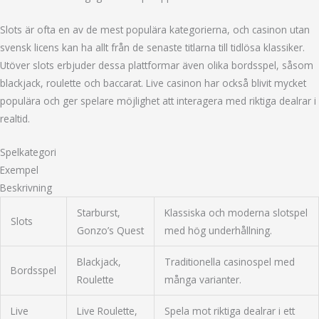
Slots är ofta en av de mest populära kategorierna, och casinon utan
svensk licens kan ha allt från de senaste titlarna till tidlösa klassiker.
Utöver slots erbjuder dessa plattformar även olika bordsspel, såsom
blackjack, roulette och baccarat. Live casinon har också blivit mycket
populära och ger spelare möjlighet att interagera med riktiga dealrar i
realtid.
Spelkategori
Exempel
Beskrivning
Starburst,
Klassiska och moderna slotspel
Slots
Gonzo’s Quest
med hög underhållning.
Blackjack,
Traditionella casinospel med
Bordsspel
Roulette
många varianter.
Live
Live Roulette,
Spela mot riktiga dealrar i ett