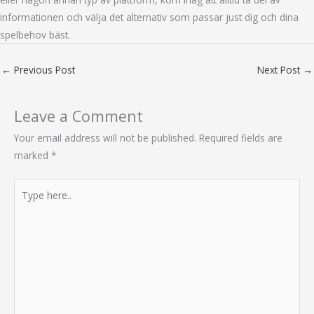
informationen och välja det alternativ som passar just dig och dina
spelbehov bäst.
←
Previous Post
Next Post
→
Leave a Comment
Your email address will not be published.
Required fields are
marked
*
Type
here..