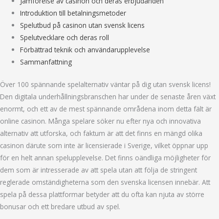
Jämförelse av casinon och deras erbjudanden
Introduktion till betalningsmetoder
Spelutbud på casinon utan svensk licens
Spelutvecklare och deras roll
Förbättrad teknik och användarupplevelse
Sammanfattning
Över 100 spännande spelalternativ väntar på dig utan svensk licens!
Den digitala underhållningsbranschen har under de senaste åren växt
enormt, och ett av de mest spännande områdena inom detta fält är
online casinon. Många spelare söker nu efter nya och innovativa
alternativ att utforska, och faktum är att det finns en mängd olika
casinon därute som inte är licensierade i Sverige, vilket öppnar upp
för en helt annan spelupplevelse. Det finns oändliga möjligheter för
dem som är intresserade av att spela utan att följa de stringent
reglerade omständigheterna som den svenska licensen innebär. Att
spela på dessa plattformar betyder att du ofta kan njuta av större
bonusar och ett bredare utbud av spel.