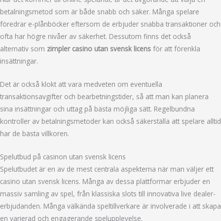
betalningsmetod som är både snabb och säker. Många spelare
föredrar e-plånböcker eftersom de erbjuder snabba transaktioner och
ofta har högre nivåer av säkerhet. Dessutom finns det också
alternativ som
zimpler casino utan svensk licens
för att förenkla
insättningar.
Det är också klokt att vara medveten om eventuella
transaktionsavgifter och bearbetningstider, så att man kan planera
sina insättningar och uttag på bästa möjliga sätt. Regelbundna
kontroller av betalningsmetoder kan också säkerställa att spelare alltid
har de bästa villkoren.
Spelutbud på casinon utan svensk licens
Spelutbudet är en av de mest centrala aspekterna när man väljer ett
casino utan svensk licens. Många av dessa plattformar erbjuder en
massiv samling av spel, från klassiska slots till innovativa live dealer-
erbjudanden. Många välkända speltillverkare är involverade i att skapa
en varierad och engagerande spelupplevelse.