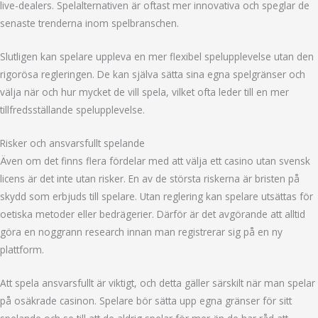
live-dealers. Spelalternativen är oftast mer innovativa och speglar de
senaste trenderna inom spelbranschen.
Slutligen kan spelare uppleva en mer flexibel spelupplevelse utan den
rigorösa regleringen. De kan själva sätta sina egna spelgränser och
välja när och hur mycket de vill spela, vilket ofta leder till en mer
tillfredsställande spelupplevelse.
Risker och ansvarsfullt spelande
Även om det finns flera fördelar med att välja ett casino utan svensk
licens är det inte utan risker. En av de största riskerna är bristen på
skydd som erbjuds till spelare. Utan reglering kan spelare utsättas för
oetiska metoder eller bedrägerier. Därför är det avgörande att alltid
göra en noggrann research innan man registrerar sig på en ny
plattform.
Att spela ansvarsfullt är viktigt, och detta gäller särskilt när man spelar
på osäkrade casinon. Spelare bör sätta upp egna gränser för sitt