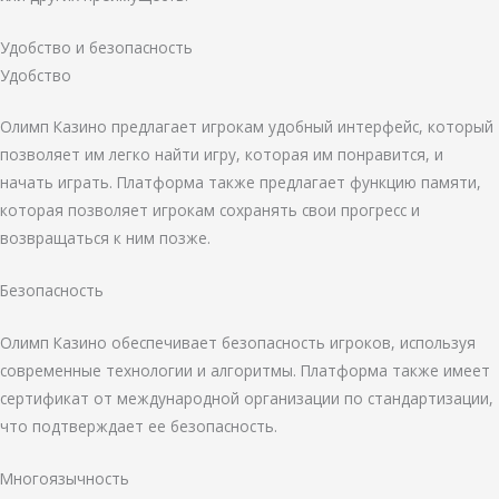
Удобство и безопасность
Удобство
Олимп Казино предлагает игрокам удобный интерфейс, который
позволяет им легко найти игру, которая им понравится, и
начать играть. Платформа также предлагает функцию памяти,
которая позволяет игрокам сохранять свои прогресс и
возвращаться к ним позже.
Безопасность
Олимп Казино обеспечивает безопасность игроков, используя
современные технологии и алгоритмы. Платформа также имеет
сертификат от международной организации по стандартизации,
что подтверждает ее безопасность.
Многоязычность