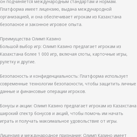
он подчиняется международным стандартам и нормам.
Платформа имеет лицензию, выдана международной
организацией, и она обеспечивает игрокам из Казахстана
безопасное и законное игровое опыта.
Преимущества Олимп Казино
Большой выбор игр: Олимп Казино предлагает игрокам из
Казахстана более 1 000 игр, включая слоты, карточные игры,
рулетку и другие.
Безопасность и конфиденциальность: Платформа использует
современные технологии безопасности, чтобы защитить личные
данные и финансовые операции игроков.
Бонусы и акции: Олимп Казино предлагает игрокам из Казахстана
широкий спектр бонусов и акций, чтобы помочь им начать
играть и получать максимальное удовольствие от игры.
Лицензия и международное признание: Олимп Казино имеет