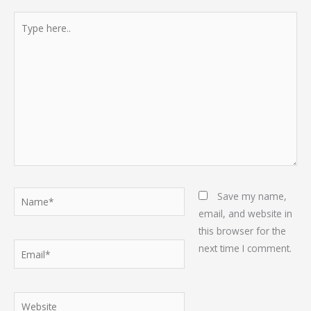
Type
here..
Name*
Save my name,
email, and website in
this browser for the
Email*
next time I comment.
Website