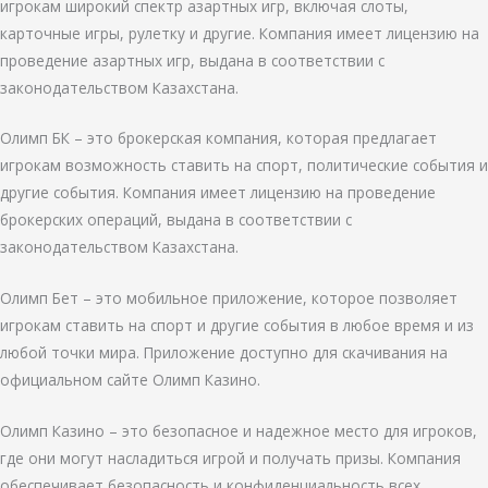
игрокам широкий спектр азартных игр, включая слоты,
карточные игры, рулетку и другие. Компания имеет лицензию на
проведение азартных игр, выдана в соответствии с
законодательством Казахстана.
Олимп БК – это брокерская компания, которая предлагает
игрокам возможность ставить на спорт, политические события и
другие события. Компания имеет лицензию на проведение
брокерских операций, выдана в соответствии с
законодательством Казахстана.
Олимп Бет – это мобильное приложение, которое позволяет
игрокам ставить на спорт и другие события в любое время и из
любой точки мира. Приложение доступно для скачивания на
официальном сайте Олимп Казино.
Олимп Казино – это безопасное и надежное место для игроков,
где они могут насладиться игрой и получать призы. Компания
обеспечивает безопасность и конфиденциальность всех