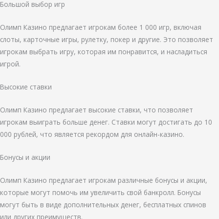
Большой выбор игр
Олимп Казино предлагает игрокам более 1 000 игр, включая
слоты, карточные игры, рулетку, покер и другие. Это позволяет
игрокам выбрать игру, которая им понравится, и насладиться
игрой.
Высокие ставки
Олимп Казино предлагает высокие ставки, что позволяет
игрокам выиграть больше денег. Ставки могут достигать до 10
000 рублей, что является рекордом для онлайн-казино.
Бонусы и акции
Олимп Казино предлагает игрокам различные бонусы и акции,
которые могут помочь им увеличить свой банкролл. Бонусы
могут быть в виде дополнительных денег, бесплатных спинов
или других преимуществ.