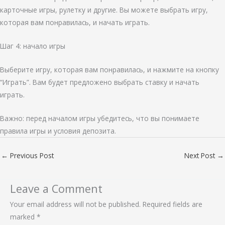
карточные игры, рулетку и другие. Вы можете выбрать игру,
которая вам понравилась, и начать играть.
Шаг 4: начало игры
Выберите игру, которая вам понравилась, и нажмите на кнопку
“Играть”. Вам будет предложено выбрать ставку и начать
играть.
Важно: перед началом игры убедитесь, что вы понимаете
правила игры и условия депозита.
←
Previous Post
Next Post
→
Leave a Comment
Your email address will not be published.
Required fields are
marked
*