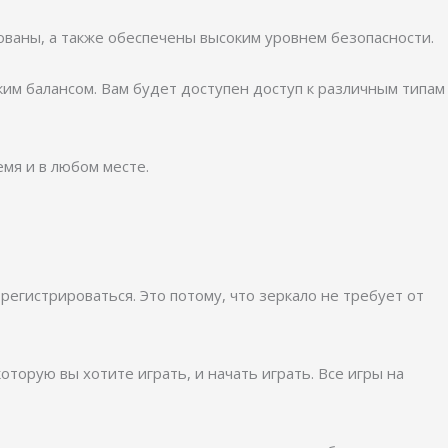
рованы, а также обеспечены высоким уровнем безопасности.
оким балансом. Вам будет доступен доступ к различным типам
емя и в любом месте.
 регистрироваться. Это потому, что зеркало не требует от
которую вы хотите играть, и начать играть. Все игры на