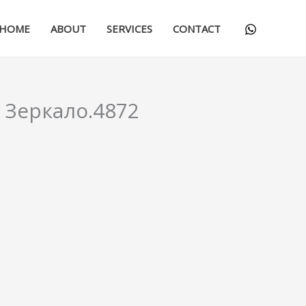
HOME
ABOUT
SERVICES
CONTACT
 Зеркало.4872