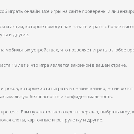
особ играть онлайн. Все игры на сайте проверены и лицензи
усы и акции, которые помогут вам начать играть с более выс
усы и другие.
 на мобильных устройствах, что позволяет играть в любое вр
ста 18 лет и что игра является законной в вашей стране.
 игроков, которые хотят играть в онлайн-казино, но не хотят
максимальную безопасность и конфиденциальность.
й процесс. Вам нужно только открыть зеркало, выбрать игру, 
лючая слоты, карточные игры, рулетку и другие.