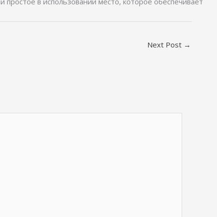
е и простое в использовании место, которое обеспечивает
Next Post
→