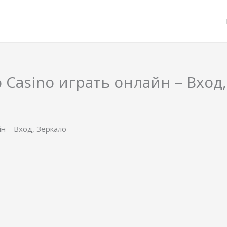
Casino играть онлайн – Вход,
н – Вход, Зеркало