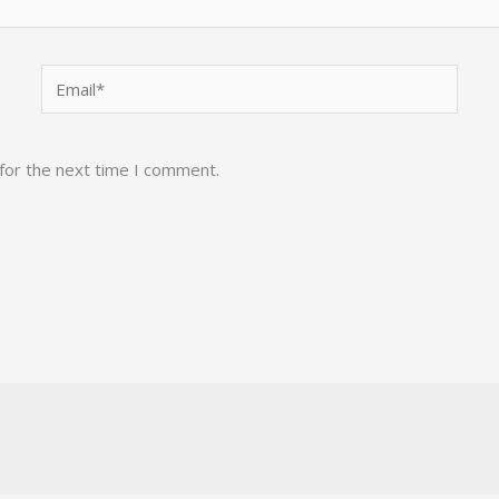
Email*
for the next time I comment.