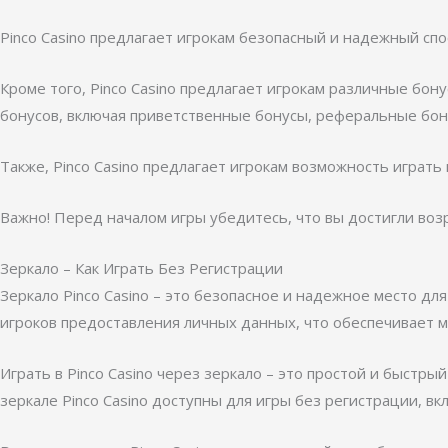
Pinco Casino предлагает игрокам безопасный и надежный сп
Кроме того, Pinco Casino предлагает игрокам различные бон
бонусов, включая приветственные бонусы, реферальные бон
Также, Pinco Casino предлагает игрокам возможность играть
Важно! Перед началом игры убедитесь, что вы достигли возра
Зеркало – Как Играть Без Регистрации
Зеркало Pinco Casino – это безопасное и надежное место для
игроков предоставления личных данных, что обеспечивает 
Играть в Pinco Casino через зеркало – это простой и быстры
зеркале Pinco Casino доступны для игры без регистрации, вк