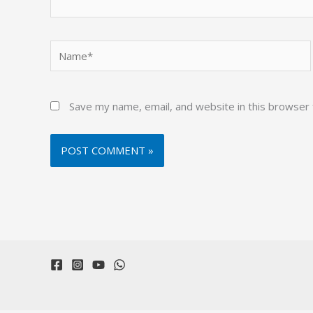
Name*
Save my name, email, and website in this browser 