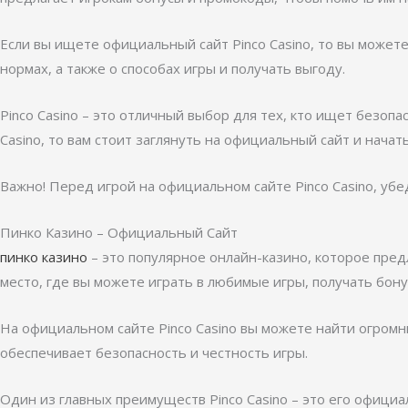
Если вы ищете официальный сайт Pinco Casino, то вы можете
нормах, а также о способах игры и получать выгоду.
Pinco Casino – это отличный выбор для тех, кто ищет безоп
Casino, то вам стоит заглянуть на официальный сайт и начать
Важно! Перед игрой на официальном сайте Pinco Casino, убед
Пинко Казино – Официальный Сайт
пинко казино
– это популярное онлайн-казино, которое пред
место, где вы можете играть в любимые игры, получать бон
На официальном сайте Pinco Casino вы можете найти огромны
обеспечивает безопасность и честность игры.
Один из главных преимуществ Pinco Casino – это его официал