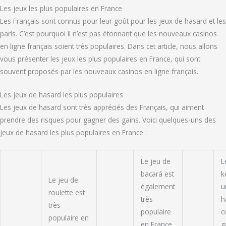
Les jeux les plus populaires en France
Les Français sont connus pour leur goût pour les jeux de hasard et les
paris. C’est pourquoi il n’est pas étonnant que les nouveaux casinos
en ligne français soient très populaires. Dans cet article, nous allons
vous présenter les jeux les plus populaires en France, qui sont
souvent proposés par les nouveaux casinos en ligne français.
Les jeux de hasard les plus populaires
Les jeux de hasard sont très appréciés des Français, qui aiment
prendre des risques pour gagner des gains. Voici quelques-uns des
jeux de hasard les plus populaires en France :
Le jeu de
L
bacará est
k
Le jeu de
également
u
roulette est
très
h
très
populaire
c
populaire en
en France,
g