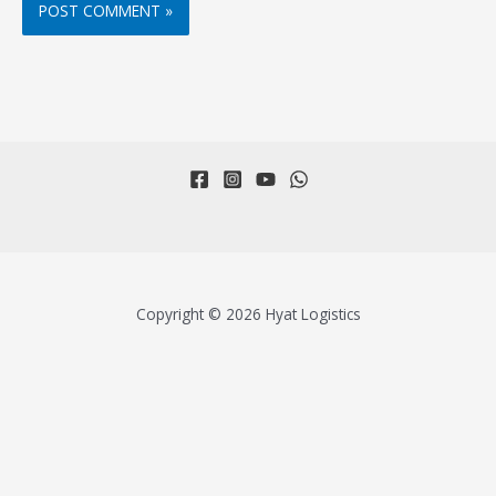
Copyright © 2026 Hyat Logistics