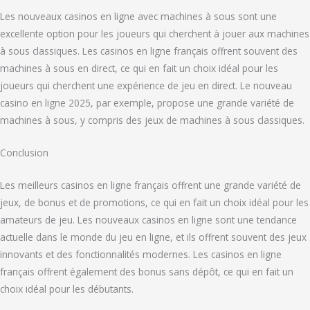
Les nouveaux casinos en ligne avec machines à sous sont une
excellente option pour les joueurs qui cherchent à jouer aux machines
à sous classiques. Les casinos en ligne français offrent souvent des
machines à sous en direct, ce qui en fait un choix idéal pour les
joueurs qui cherchent une expérience de jeu en direct. Le nouveau
casino en ligne 2025, par exemple, propose une grande variété de
machines à sous, y compris des jeux de machines à sous classiques.
Conclusion
Les meilleurs casinos en ligne français offrent une grande variété de
jeux, de bonus et de promotions, ce qui en fait un choix idéal pour les
amateurs de jeu. Les nouveaux casinos en ligne sont une tendance
actuelle dans le monde du jeu en ligne, et ils offrent souvent des jeux
innovants et des fonctionnalités modernes. Les casinos en ligne
français offrent également des bonus sans dépôt, ce qui en fait un
choix idéal pour les débutants.