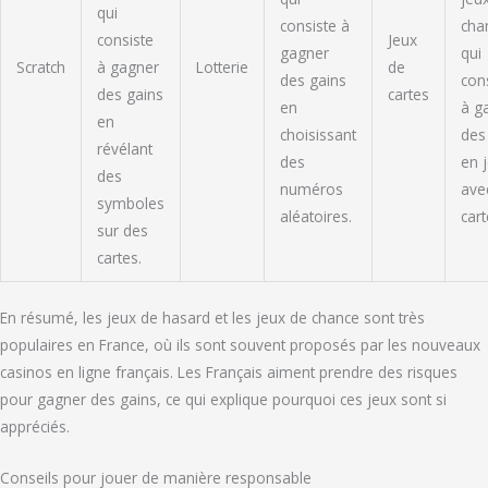
qui
consiste à
cha
consiste
Jeux
gagner
qui
Scratch
à gagner
Lotterie
de
des gains
con
des gains
cartes
en
à g
en
choisissant
des
révélant
des
en 
des
numéros
ave
symboles
aléatoires.
cart
sur des
cartes.
En résumé, les jeux de hasard et les jeux de chance sont très
populaires en France, où ils sont souvent proposés par les nouveaux
casinos en ligne français. Les Français aiment prendre des risques
pour gagner des gains, ce qui explique pourquoi ces jeux sont si
appréciés.
Conseils pour jouer de manière responsable