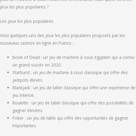
jeux les plus populaires ?
Les jeux les plus populaires
Voici quelques-uns des jeux les plus populaires proposés par les
nouveaux casinos en ligne en France :
Book of Dead : un jeu de machine à sous égyptien qui a connu
un grand succès en 2020.
Starburst : un jeu de machine à sous classique qui offre des
jackpots élevés.
Blackjack : un jeu de table classique qui offre une expérience de
jeu intense.
Roulette : un jeu de table classique qui offre des possibilités de
gagner élevées.
Poker : un jeu de table qui offre des opportunités de gagner
importantes.