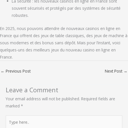
La sécurité : les nouveaux casinos en ligne en France sont
souvent sécurisés et protégés par des systèmes de sécurité
robustes.
En 2025, nous pouvons attendre de nouveaux casinos en ligne en
France qui offrent des jeux de table classiques, des jeux de machine à
sous modernes et des bonus sans dépôt. Mais pour l’instant, voici
quelques-uns des meilleurs jeux du nouveau casino en ligne en
France.
←
Previous Post
Next Post
→
Leave a Comment
Your email address will not be published.
Required fields are
marked
*
Type
here..