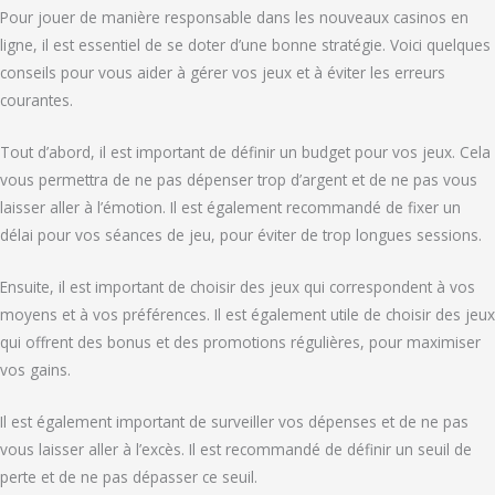
Pour jouer de manière responsable dans les nouveaux casinos en
ligne, il est essentiel de se doter d’une bonne stratégie. Voici quelques
conseils pour vous aider à gérer vos jeux et à éviter les erreurs
courantes.
Tout d’abord, il est important de définir un budget pour vos jeux. Cela
vous permettra de ne pas dépenser trop d’argent et de ne pas vous
laisser aller à l’émotion. Il est également recommandé de fixer un
délai pour vos séances de jeu, pour éviter de trop longues sessions.
Ensuite, il est important de choisir des jeux qui correspondent à vos
moyens et à vos préférences. Il est également utile de choisir des jeux
qui offrent des bonus et des promotions régulières, pour maximiser
vos gains.
Il est également important de surveiller vos dépenses et de ne pas
vous laisser aller à l’excès. Il est recommandé de définir un seuil de
perte et de ne pas dépasser ce seuil.