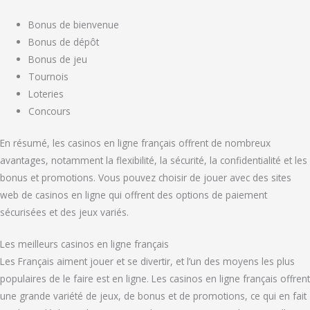
Bonus de bienvenue
Bonus de dépôt
Bonus de jeu
Tournois
Loteries
Concours
En résumé, les casinos en ligne français offrent de nombreux
avantages, notamment la flexibilité, la sécurité, la confidentialité et les
bonus et promotions. Vous pouvez choisir de jouer avec des sites
web de casinos en ligne qui offrent des options de paiement
sécurisées et des jeux variés.
Les meilleurs casinos en ligne français
Les Français aiment jouer et se divertir, et l’un des moyens les plus
populaires de le faire est en ligne. Les casinos en ligne français offrent
une grande variété de jeux, de bonus et de promotions, ce qui en fait