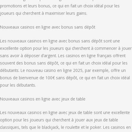
promotions et leurs bonus, ce qui en fait un choix idéal pour les
joueurs qui cherchent à maximiser leurs gains.
Nouveaux casinos en ligne avec bonus sans dépôt
Les nouveaux casinos en ligne avec bonus sans dépôt sont une
excellente option pour les joueurs qui cherchent à commencer à jouer
sans avoir à déposer d’argent. Les casinos en ligne français offrent
souvent des bonus sans dépôt, ce qui en fait un choix idéal pour les
débutants. Le nouveau casino en ligne 2025, par exemple, offre un
bonus de bienvenue de 100€ sans dépôt, ce qui en fait un choix idéal
pour les débutants.
Nouveaux casinos en ligne avec jeux de table
Les nouveaux casinos en ligne avec jeux de table sont une excellente
option pour les joueurs qui cherchent à jouer aux jeux de table
classiques, tels que le blackjack, le roulette et le poker. Les casinos en