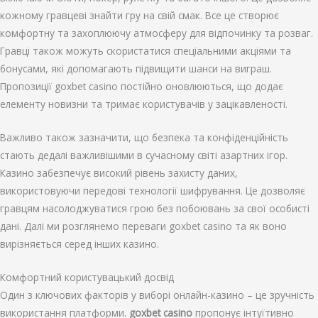
кожному гравцеві знайти гру на свій смак. Все це створює
комфортну та захоплюючу атмосферу для відпочинку та розваг.
Гравці також можуть скористатися спеціальними акціями та
бонусами, які допомагають підвищити шанси на виграш.
Пропозиції goxbet casino постійно оновлюються, що додає
елементу новизни та тримає користувачів у зацікавленості.
Важливо також зазначити, що безпека та конфіденційність
стають дедалі важливішими в сучасному світі азартних ігор.
Казино забезпечує високий рівень захисту даних,
використовуючи передові технології шифрування. Це дозволяє
гравцям насолоджуватися грою без побоювань за свої особисті
дані. Далі ми розглянемо переваги goxbet casino та як воно
вирізняється серед інших казино.
Комфортний користувацький досвід
Один з ключових факторів у виборі онлайн-казино – це зручність
використання платформи.
goxbet casino
пропонує інтуїтивно