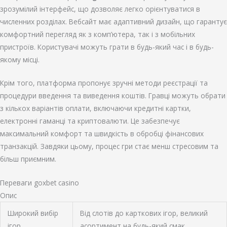
зрозумілий інтерфейс, що дозволяє легко орієнтуватися в
численних розділах. Вебсайт має адаптивний дизайн, що гарантує
комфортний перегляд як з комп’ютера, так і з мобільних
пристроїв. Користувачі можуть грати в будь-який час і в будь-
якому місці.
Крім того, платформа пропонує зручні методи реєстрації та
процедури введення та виведення коштів. Гравці можуть обрати
з кількох варіантів оплати, включаючи кредитні картки,
електронні гаманці та криптовалюти. Це забезпечує
максимальний комфорт та швидкість в обробці фінансових
транзакцій. Завдяки цьому, процес гри стає менш стресовим та
більш приємним.
Переваги goxbet casino
Опис
Широкий вибір
Від слотів до карткових ігор, великий
ігор
асортимент на будь-який смак.