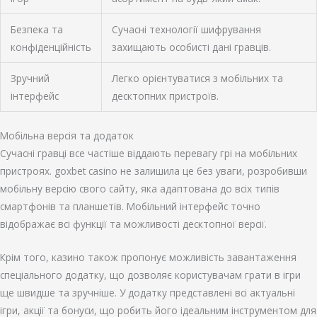
Безпека та
Сучасні технології шифрування
конфіденційність
захищають особисті дані гравців.
Зручний
Легко орієнтуватися з мобільних та
інтерфейс
десктопних пристроїв.
Мобільна версія та додаток
Сучасні гравці все частіше віддають перевагу грі на мобільних
пристроях. goxbet casino не залишила це без уваги, розробивши
мобільну версію свого сайту, яка адаптована до всіх типів
смартфонів та планшетів. Мобільний інтерфейс точно
відображає всі функції та можливості десктопної версії.
Крім того, казино також пропонує можливість завантаження
спеціального додатку, що дозволяє користувачам грати в ігри
ще швидше та зручніше. У додатку представлені всі актуальні
ігри, акції та бонуси, що робить його ідеальним інструментом для