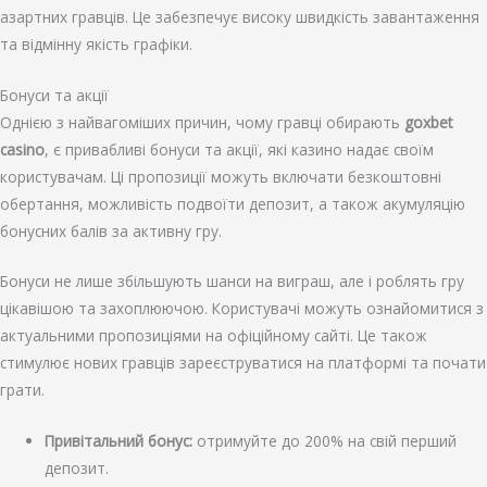
азартних гравців. Це забезпечує високу швидкість завантаження
та відмінну якість графіки.
Бонуси та акції
Однією з найвагоміших причин, чому гравці обирають
goxbet
casino
, є привабливі бонуси та акції, які казино надає своїм
користувачам. Ці пропозиції можуть включати безкоштовні
обертання, можливість подвоїти депозит, а також акумуляцію
бонусних балів за активну гру.
Бонуси не лише збільшують шанси на виграш, але і роблять гру
цікавішою та захоплюючою. Користувачі можуть ознайомитися з
актуальними пропозиціями на офіційному сайті. Це також
стимулює нових гравців зареєструватися на платформі та почати
грати.
Привітальний бонус:
отримуйте до 200% на свій перший
депозит.