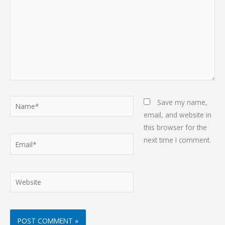
Name*
Save my name,
email, and website in
this browser for the
Email*
next time I comment.
Website