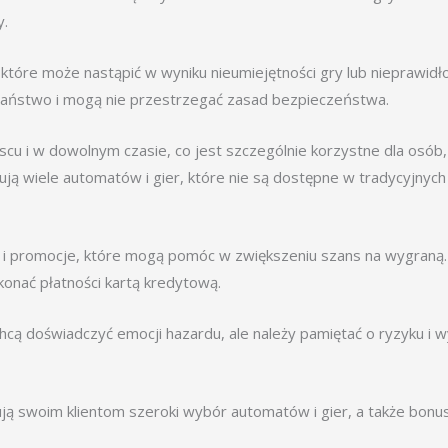
y.
 które może nastąpić w wyniku nieumiejętności gry lub nieprawid
e państwo i mogą nie przestrzegać zasad bezpieczeństwa.
scu i w dowolnym czasie, co jest szczególnie korzystne dla osó
rują wiele automatów i gier, które nie są dostępne w tradycyjny
 i promocje, które mogą pomóc w zwiększeniu szans na wygraną. 
konać płatności kartą kredytową.
hcą doświadczyć emocji hazardu, ale należy pamiętać o ryzyku i wy
ują swoim klientom szeroki wybór automatów i gier, a także bonus