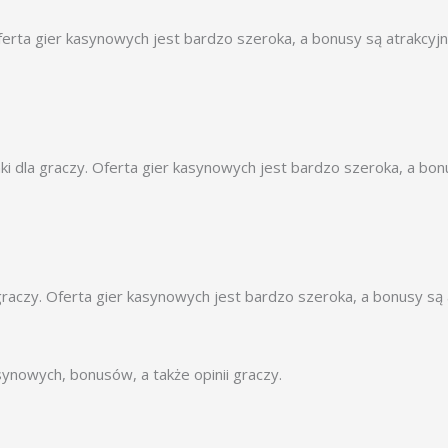
Oferta gier kasynowych jest bardzo szeroka, a bonusy są atrakcyj
unki dla graczy. Oferta gier kasynowych jest bardzo szeroka, a b
a graczy. Oferta gier kasynowych jest bardzo szeroka, a bonusy s
synowych, bonusów, a także opinii graczy.