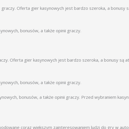
dla graczy. Oferta gier kasynowych jest bardzo szeroka, a bonus
synowych, bonusów, a także opinii graczy.
 graczy. Oferta gier kasynowych jest bardzo szeroka, a bonusy są
synowych, bonusów, a także opinii graczy.
asynowych, bonusów, a także opinii graczy. Przed wybraniem kasyna
owodowane coraz większym zainteresowaniem ludzi do gry w autom