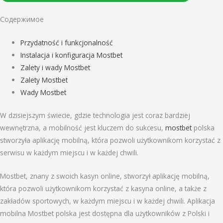
Содержимое
Przydatność i funkcjonalność
Instalacja i konfiguracja Mostbet
Zalety i wady Mostbet
Zalety Mostbet
Wady Mostbet
W dzisiejszym świecie, gdzie technologia jest coraz bardziej
wewnętrzna, a mobilność jest kluczem do sukcesu,
mostbet
polska
stworzyła aplikację mobilną, która pozwoli użytkownikom korzystać z
serwisu w każdym miejscu i w każdej chwili.
Mostbet, znany z swoich kasyn online, stworzył aplikację mobilną,
która pozwoli użytkownikom korzystać z kasyna online, a także z
zakładów sportowych, w każdym miejscu i w każdej chwili. Aplikacja
mobilna Mostbet polska jest dostępna dla użytkowników z Polski i