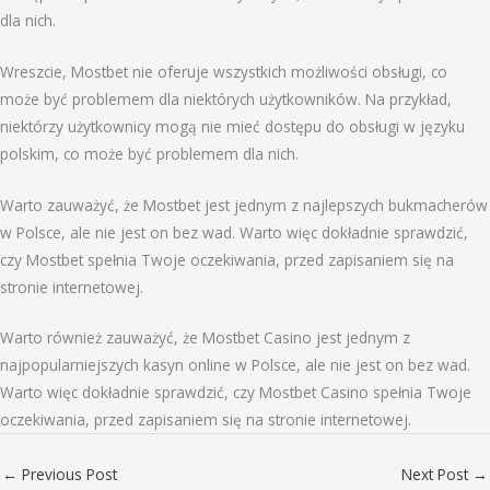
dla nich.
Wreszcie, Mostbet nie oferuje wszystkich możliwości obsługi, co
może być problemem dla niektórych użytkowników. Na przykład,
niektórzy użytkownicy mogą nie mieć dostępu do obsługi w języku
polskim, co może być problemem dla nich.
Warto zauważyć, że Mostbet jest jednym z najlepszych bukmacherów
w Polsce, ale nie jest on bez wad. Warto więc dokładnie sprawdzić,
czy Mostbet spełnia Twoje oczekiwania, przed zapisaniem się na
stronie internetowej.
Warto również zauważyć, że Mostbet Casino jest jednym z
najpopularniejszych kasyn online w Polsce, ale nie jest on bez wad.
Warto więc dokładnie sprawdzić, czy Mostbet Casino spełnia Twoje
oczekiwania, przed zapisaniem się na stronie internetowej.
←
Previous Post
Next Post
→