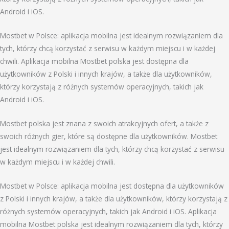
Android i iOS.
Mostbet w Polsce: aplikacja mobilna jest idealnym rozwiązaniem dla
tych, którzy chcą korzystać z serwisu w każdym miejscu i w każdej
chwili. Aplikacja mobilna Mostbet polska jest dostępna dla
użytkowników z Polski i innych krajów, a także dla użytkowników,
którzy korzystają z różnych systemów operacyjnych, takich jak
Android i iOS.
Mostbet polska jest znana z swoich atrakcyjnych ofert, a także z
swoich różnych gier, które są dostępne dla użytkowników. Mostbet
jest idealnym rozwiązaniem dla tych, którzy chcą korzystać z serwisu
w każdym miejscu i w każdej chwili.
Mostbet w Polsce: aplikacja mobilna jest dostępna dla użytkowników
z Polski i innych krajów, a także dla użytkowników, którzy korzystają z
różnych systemów operacyjnych, takich jak Android i iOS. Aplikacja
mobilna Mostbet polska jest idealnym rozwiązaniem dla tych, którzy