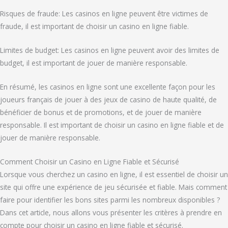
Risques de fraude: Les casinos en ligne peuvent être victimes de
fraude, il est important de choisir un casino en ligne fiable.
Limites de budget: Les casinos en ligne peuvent avoir des limites de
budget, il est important de jouer de manière responsable.
En résumé, les casinos en ligne sont une excellente façon pour les
joueurs français de jouer à des jeux de casino de haute qualité, de
bénéficier de bonus et de promotions, et de jouer de manière
responsable. Il est important de choisir un casino en ligne fiable et de
jouer de manière responsable.
Comment Choisir un Casino en Ligne Fiable et Sécurisé
Lorsque vous cherchez un casino en ligne, il est essentiel de choisir un
site qui offre une expérience de jeu sécurisée et fiable. Mais comment
faire pour identifier les bons sites parmi les nombreux disponibles ?
Dans cet article, nous allons vous présenter les critères à prendre en
compte pour choisir un casino en ligne fiable et sécurisé.