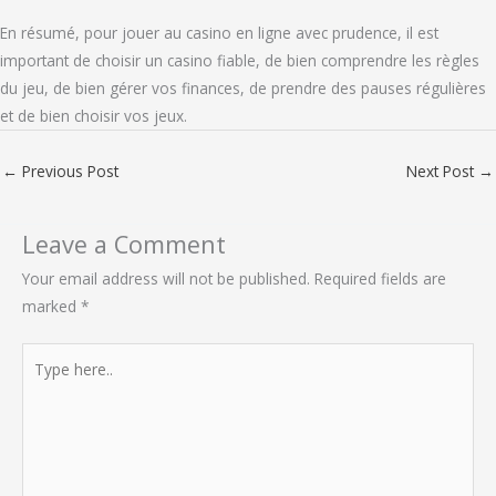
En résumé, pour jouer au casino en ligne avec prudence, il est
important de choisir un casino fiable, de bien comprendre les règles
du jeu, de bien gérer vos finances, de prendre des pauses régulières
et de bien choisir vos jeux.
←
Previous Post
Next Post
→
Leave a Comment
Your email address will not be published.
Required fields are
marked
*
Type
here..