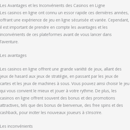
Les Avantages et les Inconvénients des Casinos en Ligne
Les casinos en ligne ont connu un essor rapide ces dernières années,
offrant une expérience de jeu en ligne sécurisée et variée. Cependant,
il est important de prendre en compte les avantages et les
inconvénients de ces plateformes avant de vous lancer dans
l’aventure.
Les avantages
Les casinos en ligne offrent une grande variété de jeux, allant des
jeux de hasard aux jeux de stratégie, en passant par les jeux de
cartes et les jeux de machines à sous. Vous pouvez ainsi choisir le jeu
qui vous convient le mieux et jouer à votre rythme. De plus, les
casinos en ligne offrent souvent des bonus et des promotions
attractives, tels que des bonus de bienvenue, des free spins et des
cashback, pour inciter les nouveaux joueurs à s’inscrire.
Les inconvénients