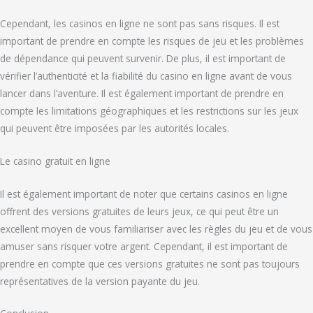
Cependant, les casinos en ligne ne sont pas sans risques. Il est
important de prendre en compte les risques de jeu et les problèmes
de dépendance qui peuvent survenir. De plus, il est important de
vérifier l’authenticité et la fiabilité du casino en ligne avant de vous
lancer dans l’aventure. Il est également important de prendre en
compte les limitations géographiques et les restrictions sur les jeux
qui peuvent être imposées par les autorités locales.
Le casino gratuit en ligne
Il est également important de noter que certains casinos en ligne
offrent des versions gratuites de leurs jeux, ce qui peut être un
excellent moyen de vous familiariser avec les règles du jeu et de vous
amuser sans risquer votre argent. Cependant, il est important de
prendre en compte que ces versions gratuites ne sont pas toujours
représentatives de la version payante du jeu.