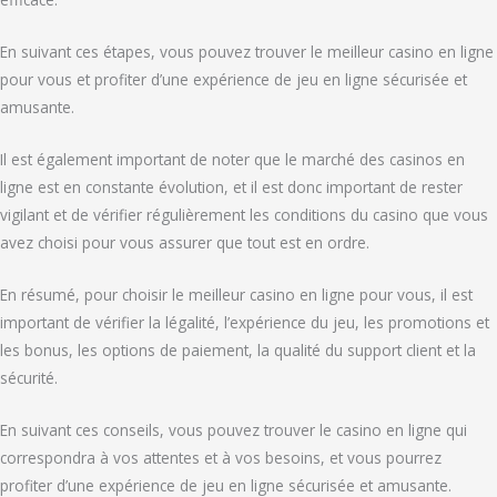
En suivant ces étapes, vous pouvez trouver le meilleur casino en ligne
pour vous et profiter d’une expérience de jeu en ligne sécurisée et
amusante.
Il est également important de noter que le marché des casinos en
ligne est en constante évolution, et il est donc important de rester
vigilant et de vérifier régulièrement les conditions du casino que vous
avez choisi pour vous assurer que tout est en ordre.
En résumé, pour choisir le meilleur casino en ligne pour vous, il est
important de vérifier la légalité, l’expérience du jeu, les promotions et
les bonus, les options de paiement, la qualité du support client et la
sécurité.
En suivant ces conseils, vous pouvez trouver le casino en ligne qui
correspondra à vos attentes et à vos besoins, et vous pourrez
profiter d’une expérience de jeu en ligne sécurisée et amusante.