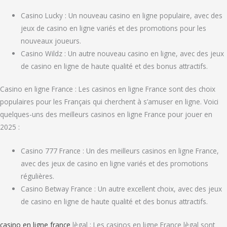
Casino Lucky : Un nouveau casino en ligne populaire, avec des
jeux de casino en ligne variés et des promotions pour les
nouveaux joueurs.
Casino Wildz : Un autre nouveau casino en ligne, avec des jeux
de casino en ligne de haute qualité et des bonus attractifs.
Casino en ligne France : Les casinos en ligne France sont des choix
populaires pour les Français qui cherchent à s’amuser en ligne. Voici
quelques-uns des meilleurs casinos en ligne France pour jouer en
2025 :
Casino 777 France : Un des meilleurs casinos en ligne France,
avec des jeux de casino en ligne variés et des promotions
régulières.
Casino Betway France : Un autre excellent choix, avec des jeux
de casino en ligne de haute qualité et des bonus attractifs.
casino en ligne france
lègal : Les casinos en ligne France lègal sont