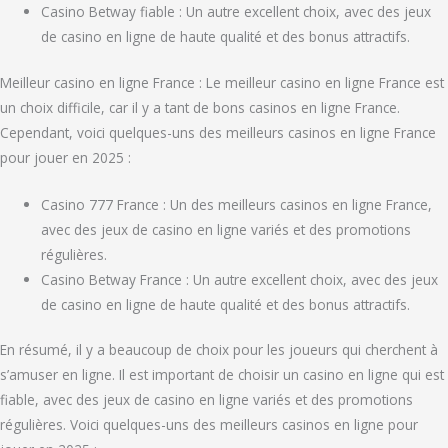
Casino Betway fiable : Un autre excellent choix, avec des jeux
de casino en ligne de haute qualité et des bonus attractifs.
Meilleur casino en ligne France : Le meilleur casino en ligne France est
un choix difficile, car il y a tant de bons casinos en ligne France.
Cependant, voici quelques-uns des meilleurs casinos en ligne France
pour jouer en 2025 :
Casino 777 France : Un des meilleurs casinos en ligne France,
avec des jeux de casino en ligne variés et des promotions
régulières.
Casino Betway France : Un autre excellent choix, avec des jeux
de casino en ligne de haute qualité et des bonus attractifs.
En résumé, il y a beaucoup de choix pour les joueurs qui cherchent à
s’amuser en ligne. Il est important de choisir un casino en ligne qui est
fiable, avec des jeux de casino en ligne variés et des promotions
régulières. Voici quelques-uns des meilleurs casinos en ligne pour