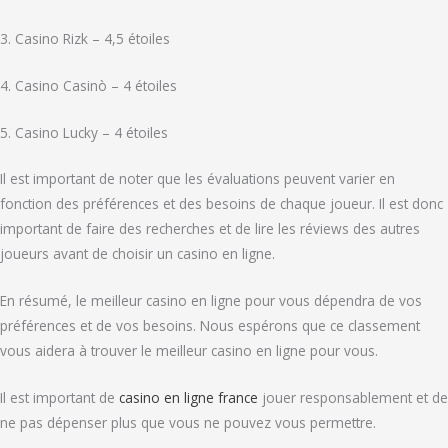
3. Casino Rizk – 4,5 étoiles
4. Casino Casinò – 4 étoiles
5. Casino Lucky – 4 étoiles
Il est important de noter que les évaluations peuvent varier en
fonction des préférences et des besoins de chaque joueur. Il est donc
important de faire des recherches et de lire les réviews des autres
joueurs avant de choisir un casino en ligne.
En résumé, le meilleur casino en ligne pour vous dépendra de vos
préférences et de vos besoins. Nous espérons que ce classement
vous aidera à trouver le meilleur casino en ligne pour vous.
Il est important de
casino en ligne france
jouer responsablement et de
ne pas dépenser plus que vous ne pouvez vous permettre.