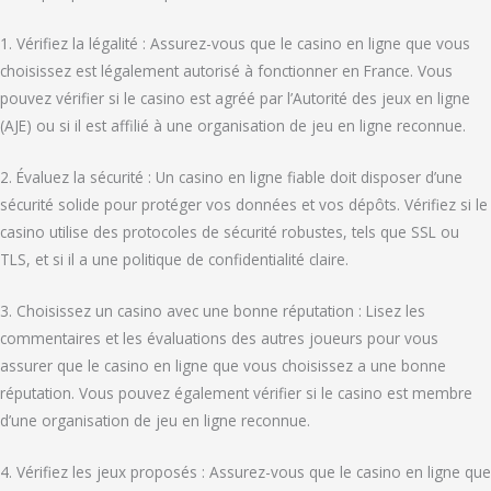
1. Vérifiez la légalité : Assurez-vous que le casino en ligne que vous
choisissez est légalement autorisé à fonctionner en France. Vous
pouvez vérifier si le casino est agréé par l’Autorité des jeux en ligne
(AJE) ou si il est affilié à une organisation de jeu en ligne reconnue.
2. Évaluez la sécurité : Un casino en ligne fiable doit disposer d’une
sécurité solide pour protéger vos données et vos dépôts. Vérifiez si le
casino utilise des protocoles de sécurité robustes, tels que SSL ou
TLS, et si il a une politique de confidentialité claire.
3. Choisissez un casino avec une bonne réputation : Lisez les
commentaires et les évaluations des autres joueurs pour vous
assurer que le casino en ligne que vous choisissez a une bonne
réputation. Vous pouvez également vérifier si le casino est membre
d’une organisation de jeu en ligne reconnue.
4. Vérifiez les jeux proposés : Assurez-vous que le casino en ligne que