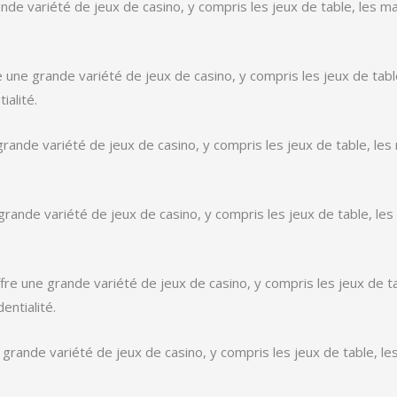
ande variété de jeux de casino, y compris les jeux de table, les ma
e une grande variété de jeux de casino, y compris les jeux de table
ialité.
 grande variété de jeux de casino, y compris les jeux de table, les
 grande variété de jeux de casino, y compris les jeux de table, les 
ffre une grande variété de jeux de casino, y compris les jeux de ta
entialité.
e grande variété de jeux de casino, y compris les jeux de table, le