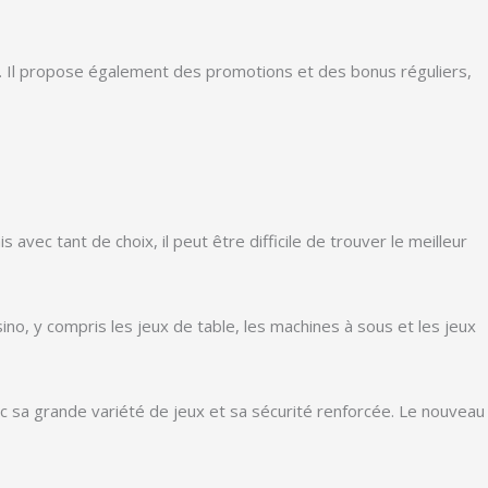
eux. Il propose également des promotions et des bonus réguliers,
avec tant de choix, il peut être difficile de trouver le meilleur
sino, y compris les jeux de table, les machines à sous et les jeux
ec sa grande variété de jeux et sa sécurité renforcée. Le nouveau