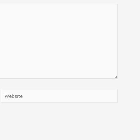
Website