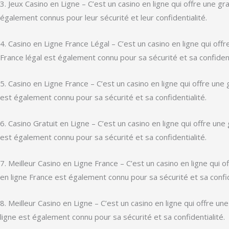
3. Jeux Casino en Ligne – C’est un casino en ligne qui offre une gr
également connus pour leur sécurité et leur confidentialité.
4. Casino en Ligne France Légal – C’est un casino en ligne qui offr
France légal est également connu pour sa sécurité et sa confident
5. Casino en Ligne France – C’est un casino en ligne qui offre une
est également connu pour sa sécurité et sa confidentialité.
6. Casino Gratuit en Ligne – C’est un casino en ligne qui offre une
est également connu pour sa sécurité et sa confidentialité.
7. Meilleur Casino en Ligne France – C’est un casino en ligne qui o
en ligne France est également connu pour sa sécurité et sa confid
8. Meilleur Casino en Ligne – C’est un casino en ligne qui offre un
ligne est également connu pour sa sécurité et sa confidentialité.