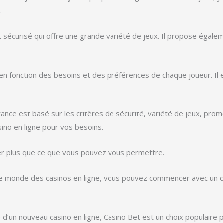
.
 sécurisé qui offre une grande variété de jeux. Il propose égale
 en fonction des besoins et des préférences de chaque joueur. Il 
nce est basé sur les critères de sécurité, variété de jeux, promot
ino en ligne pour vos besoins.
er plus que ce que vous pouvez vous permettre.
s le monde des casinos en ligne, vous pouvez commencer avec un c
e d’un nouveau casino en ligne, Casino Bet est un choix populaire 