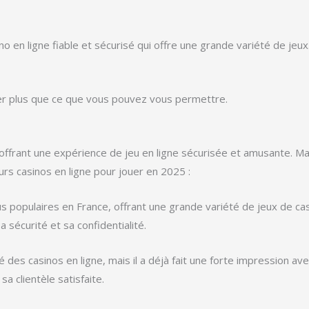
sino en ligne fiable et sécurisé qui offre une grande variété de j
er plus que ce que vous pouvez vous permettre.
offrant une expérience de jeu en ligne sécurisée et amusante. Mais 
urs casinos en ligne pour jouer en 2025 :
plus populaires en France, offrant une grande variété de jeux de ca
 sécurité et sa confidentialité.
des casinos en ligne, mais il a déjà fait une forte impression av
a clientèle satisfaite.