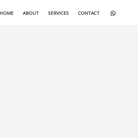
HOME
ABOUT
SERVICES
CONTACT