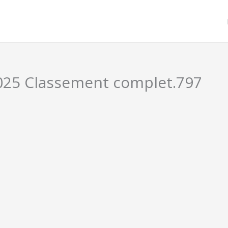
2025 Classement complet.797