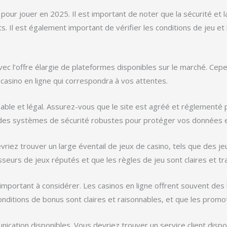
ur jouer en 2025. Il est important de noter que la sécurité et la c
ts. Il est également important de vérifier les conditions de jeu e
avec l’offre élargie de plateformes disponibles sur le marché. Ce
asino en ligne qui correspondra à vos attentes.
t fiable et légal. Assurez-vous que le site est agréé et réglementé 
se des systèmes de sécurité robustes pour protéger vos données e
evriez trouver un large éventail de jeux de casino, tels que des j
sseurs de jeux réputés et que les règles de jeu sont claires et t
important à considérer. Les casinos en ligne offrent souvent de
ditions de bonus sont claires et raisonnables, et que les promot
unication disponibles. Vous devriez trouver un service client dis