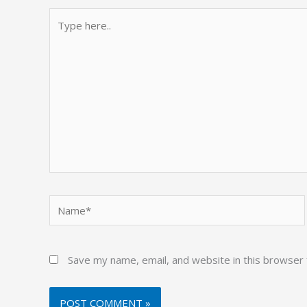
Type
here..
Name*
Save my name, email, and website in this browser 