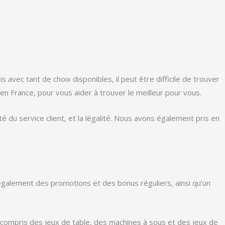
avec tant de choix disponibles, il peut être difficile de trouver
en France, pour vous aider à trouver le meilleur pour vous.
té du service client, et la légalité. Nous avons également pris en
e également des promotions et des bonus réguliers, ainsi qu’un
 y compris des jeux de table, des machines à sous et des jeux de