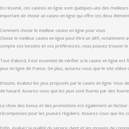
En résumé, ces casinos en ligne sont quelques-uns des meilleurs po
important de choisir un casino en ligne qui offre ces deux élémen
Comment choisir le meilleur casino en ligne pour vous
Choisir le meilleur casino en ligne peut être un défi, notamment 
compte vos besoins et vos préférences, vous pouvez trouver le c
Tout d’abord, il est essentiel de vérifier si le casino en ligne es
jeux en ligne de France. De plus, assurez-vous que le site utili
Ensuite, évaluez les jeux proposés par le casino en ligne. Vous d
de hasard. Assurez-vous que les jeux sont fournis par des fourni
Le choix des bonus et des promotions est également un facteur 
récompenses pour les joueurs réguliers. Assurez-vous que les con
Enfin, évaluez la qualité du service client et les moyens de comm