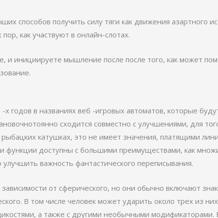
ших способов получить силу тяги как движения азартного и
ор, как участвуют в онлайн-слотах.
е, и инициируете мышление после после того, как может по
зование.
х годов в названиях веб -игровых автоматов, которые буду
новочнотоянно сходится совместно с улучшениями, для того
в рыбацких катушках, это не имеет значения, платящими лини
ти функции доступны с большими преимуществами, как множ
 улучшить важность фантастического переписывания.
 зависимости от сферического, но они обычно включают знак
кого. В том числе человек может ударить около трех из них
дикостями, а также с другими необычными модификаторами. 