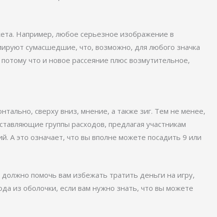
жета. Например, любое серьезное изображение в
циируют сумасшедшие, что, возможно, для любого значка
потому что и новое рассеяние плюс возмутительное,
нтально, сверху вниз, мнение, а также зиг. Тем не менее,
дставляющие группы расходов, предлагая участникам
 А это означает, что вы вполне можете посадить 9 или
то должно помочь вам избежать тратить деньги на игру,
да из оболочки, если вам нужно знать, что вы можете