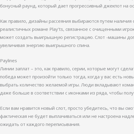
бонусный раунд, который дает прогрессивный джекпот на о
Как правило, дизайны рассеяния выбираются путем наличия
реалистичных романе Play’ts, связанное с очищенными игрок
может создать выигрышную регистрацию. Слот -машины допо
увеличивая энергию выигрышного спина.
Paylines
Линии заплат – это, как правило, серии, которые могут сдел
победа может произойти только тогда, когда у вас есть но
выбрать количество желаемой игры. Люди вкладывают команд
даже больше в соответствии с иконками из ряда, чтобы полу
Если вам нравится новый слот, просто убедитесь, что вы смо
фактическая не будет выплачиваться или не настроена надл
ожидать от каждого переписывания.