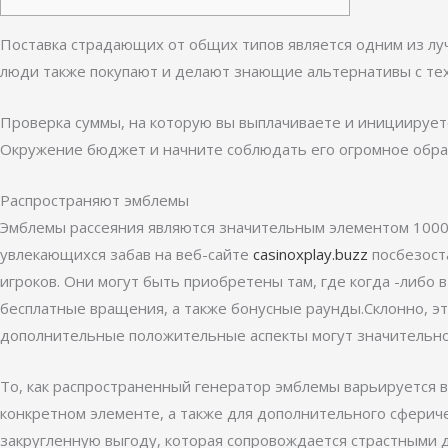
Поставка страдающих от общих типов является одним из луч
люди также покупают и делают знающие альтернативы с тех п
Проверка суммы, на которую вы выплачиваете и инициирует
Окружение бюджет и начните соблюдать его огромное обра
Распространяют эмблемы
Эмблемы рассеяния являются значительным элементом 1000 -
увлекающихся забав на веб-сайте
casinoxplay.buzz
посбезоста
игроков. Они могут быть приобретены там, где когда -либо 
бесплатные вращения, а также бонусные раунды.Склонно, э
дополнительные положительные аспекты могут значительно
То, как распространенный генератор эмблемы варьируется в
конкретном элементе, а также для дополнительного сферичес
закругленную выгоду, которая сопровождается страстными 