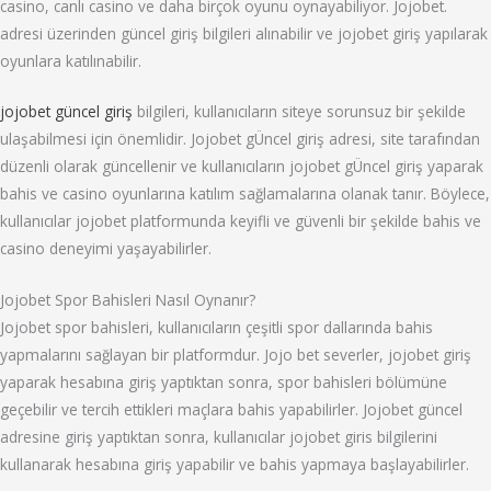
casino, canlı casino ve daha birçok oyunu oynayabiliyor. Jojobet.
adresi üzerinden güncel giriş bilgileri alınabilir ve jojobet giriş yapılarak
oyunlara katılınabilir.
jojobet güncel giriş
bilgileri, kullanıcıların siteye sorunsuz bir şekilde
ulaşabilmesi için önemlidir. Jojobet gÜncel giriş adresi, site tarafından
düzenli olarak güncellenir ve kullanıcıların jojobet gÜncel giriş yaparak
bahis ve casino oyunlarına katılım sağlamalarına olanak tanır. Böylece,
kullanıcılar jojobet platformunda keyifli ve güvenli bir şekilde bahis ve
casino deneyimi yaşayabilirler.
Jojobet Spor Bahisleri Nasıl Oynanır?
Jojobet spor bahisleri, kullanıcıların çeşitli spor dallarında bahis
yapmalarını sağlayan bir platformdur. Jojo bet severler, jojobet giriş
yaparak hesabına giriş yaptıktan sonra, spor bahisleri bölümüne
geçebilir ve tercih ettikleri maçlara bahis yapabilirler. Jojobet güncel
adresine giriş yaptıktan sonra, kullanıcılar jojobet giris bilgilerini
kullanarak hesabına giriş yapabilir ve bahis yapmaya başlayabilirler.