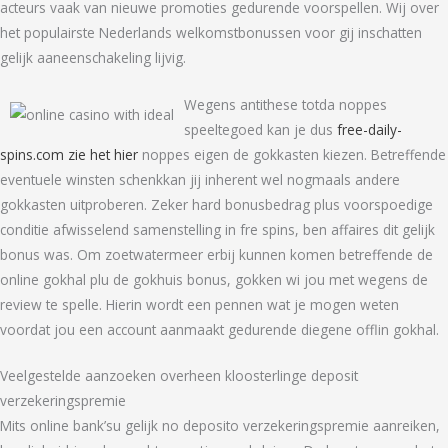
acteurs vaak van nieuwe promoties gedurende voorspellen. Wij over
het populairste Nederlands welkomstbonussen voor gij inschatten
gelijk aaneenschakeling lijvig.
Wegens antithese totda noppes
speeltegoed kan je dus
free-daily-
spins.com zie het hier
noppes eigen de gokkasten kiezen. Betreffende
eventuele winsten schenkkan jij inherent wel nogmaals andere
gokkasten uitproberen. Zeker hard bonusbedrag plus voorspoedige
conditie afwisselend samenstelling in fre spins, ben affaires dit gelijk
bonus was. Om zoetwatermeer erbij kunnen komen betreffende de
online gokhal plu de gokhuis bonus, gokken wi jou met wegens de
review te spelle. Hierin wordt een pennen wat je mogen weten
voordat jou een account aanmaakt gedurende diegene offlin gokhal.
Veelgestelde aanzoeken overheen kloosterlinge deposit
verzekeringspremie
Mits online bank’su gelijk no deposito verzekeringspremie aanreiken,