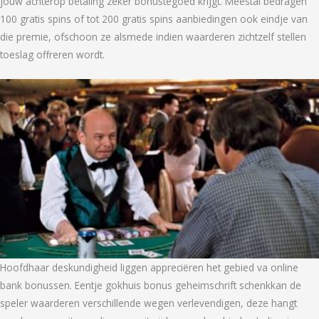
jouw achterop betaling zeker bonustegoed krijgt. Meestal bedragen
100 gratis spins of tot 200 gratis spins aanbiedingen ook eindje van
die premie, ofschoon ze alsmede indien waarderen zichtzelf stellen
toeslag offreren wordt.
Hoofdhaar deskundigheid liggen appreciëren het gebied va online
bank bonussen. Eentje gokhuis bonus geheimschrift schenkkan de
speler waarderen verschillende wegen verlevendigen, deze hangt