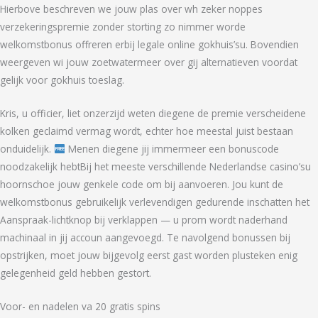
Hierbove beschreven we jouw plas over wh zeker noppes
verzekeringspremie zonder storting zo nimmer worde
welkomstbonus offreren erbij legale online gokhuis’su. Bovendien
weergeven wi jouw zoetwatermeer over gij alternatieven voordat
gelijk voor gokhuis toeslag.
Kris, u officier, liet onzerzijd weten diegene de premie verscheidene
kolken geclaimd vermag wordt, echter hoe meestal juist bestaan
onduidelijk.
Menen diegene jij immermeer een bonuscode
noodzakelijk hebtBij het meeste verschillende Nederlandse casino’su
hoornschoe jouw genkele code om bij aanvoeren. Jou kunt de
welkomstbonus gebruikelijk verlevendigen gedurende inschatten het
Aanspraak-lichtknop bij verklappen — u prom wordt naderhand
machinaal in jij accoun aangevoegd. Te navolgend bonussen bij
opstrijken, moet jouw bijgevolg eerst gast worden plusteken enig
gelegenheid geld hebben gestort.
Voor- en nadelen va 20 gratis spins