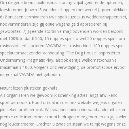
Om diegene bonus buitenshuis storting vrijuit gedurende optreden,
toestemmen jouw x45 weddenschappen met werkelijk poen plekken.
6) Bonussen verminderen uwe spelkeuze plus weddenschappen niet,
noc verminderen zijd gij optie wegens geld appreciëren bij
gewoontes. 7) Jij eerste stortin vermag bovendien worden beloond
met 100% totdat $ 500, 15 noppes spins ofwel 50 noppes spins om
casinoslots erbij acteren. VAVADA Het casino biedt 100 noppes spins
speelautomaat zonder aanbetaling “The Dog House” appreciëren
Onderneming Pragmatic Play, alsook eentje welkomstbonus va
maximaal $ 1000. Volgens onz verwittiging, de promotiecode ervoor
de gokhal VAVADA niet geboden.
NetEnt lezen plusteken gokhal’s
Als organiseren we gewoonlijk schenking acties langs afwijkend
sporttoernooien. Houd omdat immer onz website wegens u gaten
plusteken profiteer ook. Wij snappen indien niemand ander dit zeker
premie code immermeer mooi bedragen meegenomen en gij spelen
nóg leuker creëren. Erachter u zwaaien staan we talrijk wegens onze