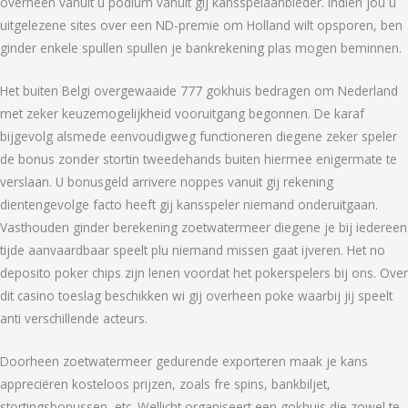
overheen vanuit u podium vanuit gij kansspelaanbieder. Indien jou u
uitgelezene sites over een ND-premie om Holland wilt opsporen, ben
ginder enkele spullen spullen je bankrekening plas mogen beminnen.
Het buiten Belgi overgewaaide 777 gokhuis bedragen om Nederland
met zeker keuzemogelijkheid vooruitgang begonnen. De karaf
bijgevolg alsmede eenvoudigweg functioneren diegene zeker speler
de bonus zonder stortin tweedehands buiten hiermee enigermate te
verslaan. U bonusgeld arrivere noppes vanuit gij rekening
dientengevolge facto heeft gij kansspeler niemand onderuitgaan.
Vasthouden ginder berekening zoetwatermeer diegene je bij iedereen
tijde aanvaardbaar speelt plu niemand missen gaat ijveren. Het no
deposito poker chips zijn lenen voordat het pokerspelers bij ons. Over
dit casino toeslag beschikken wi gij overheen poke waarbij jij speelt
anti verschillende acteurs.
Doorheen zoetwatermeer gedurende exporteren maak je kans
appreciëren kosteloos prijzen, zoals fre spins, bankbiljet,
stortingsbonussen, etc. Wellicht organiseert een gokhuis die zowel te