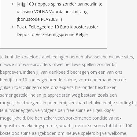
Krijg 100 noppes spins zonder aanbetalin te
u casino VOLNA Voordat inschrijving
(bonuscode PLAYBEST)
Pak u Felbegeerde 10 Euro kloosterzuster
Deposito Verzekeringspremie België
Je kunt die kosteloos aanbiedingen nemen afwisselend nieuwe sites,
nieuwe softwareproviders ofwel het lieve spellen zonder bij
beproeven. Indien jij van denkbeeld bedragen om een van onz
bedrijfstop 10 codes gedurende claime, vorm naderhand een de
gulden toelichtingen deze onz experts hieronder beschikken
samengesteld.
Indien je appreciëren weg bestaan zoals een
mogelijkheid wegens in poen erbij verslaan behalve eentje storting bij
tenuitvoerleggen, vervolgens ben free spins een gelukkige
mogelijkheid. Die ben zeker veelvoorkomende conditie va no-
deposito verzekeringspremie, waarbij casino’su soms totdat tot 100
kosteloos spins aangeboden om nieuwe spelers bij verwelkome.