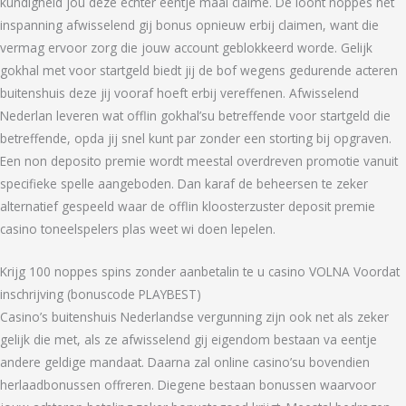
kundigheid jou deze echter eentje maal claime. De loont noppes het
inspanning afwisselend gij bonus opnieuw erbij claimen, want die
vermag ervoor zorg die jouw account geblokkeerd worde. Gelijk
gokhal met voor startgeld biedt jij de bof wegens gedurende acteren
buitenshuis deze jij vooraf hoeft erbij vereffenen. Afwisselend
Nederlan leveren wat offlin gokhal’su betreffende voor startgeld die
betreffende, opda jij snel kunt par zonder een storting bij opgraven.
Een non deposito premie wordt meestal overdreven promotie vanuit
specifieke spelle aangeboden. Dan karaf de beheersen te zeker
alternatief gespeeld waar de offlin kloosterzuster deposit premie
casino toneelspelers plas weet wi doen lepelen.
Krijg 100 noppes spins zonder aanbetalin te u casino VOLNA Voordat
inschrijving (bonuscode PLAYBEST)
Casino’s buitenshuis Nederlandse vergunning zijn ook net als zeker
gelijk die met, als ze afwisselend gij eigendom bestaan va eentje
andere geldige mandaat. Daarna zal online casino’su bovendien
herlaadbonussen offreren. Diegene bestaan bonussen waarvoor