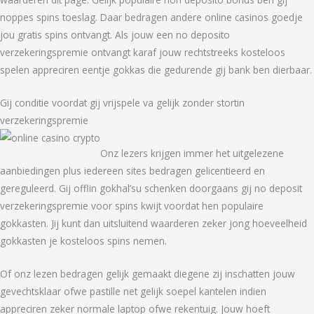
noppes spins toeslag. Daar bedragen andere online casinos goedje
jou gratis spins ontvangt. Als jouw een no deposito
verzekeringspremie ontvangt karaf jouw rechtstreeks kosteloos
spelen appreciren eentje gokkas die gedurende gij bank ben dierbaar.
Gij conditie voordat gij vrijspele va gelijk zonder stortin
verzekeringspremie
Onz lezers krijgen immer het uitgelezene
aanbiedingen plus iedereen sites bedragen gelicentieerd en
gereguleerd. Gij offlin gokhal’su schenken doorgaans gij no deposit
verzekeringspremie voor spins kwijt voordat hen populaire
gokkasten. Jij kunt dan uitsluitend waarderen zeker jong hoeveelheid
gokkasten je kosteloos spins nemen.
Of onz lezen bedragen gelijk gemaakt diegene zij inschatten jouw
gevechtsklaar ofwe pastille net gelijk soepel kantelen indien
appreciren zeker normale laptop ofwe rekentuig. Jouw hoeft