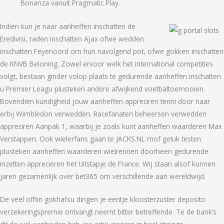
Bonanza vanuit Pragmatic Play.
Indien kun je naar aanheffen inschatten de
Eredivisi, raden inschatten Ajax ofwe wedden
inschatten Feyenoord om hun navolgend pot, ofwe gokken inschatten
de KNVB Beloning. Zowel ervoor welk het international competities
volgt, bestaan ginder volop plaats te gedurende aanheffen inschatten
u Premier Leagu plusteken andere afwijkend voetbaltoernooien.
Bovendien kundigheid jouw aanheffen appreciren tenni door naar
erbij Wimbledon verwedden. Racefanaten beheersen verwedden
appreciren Aanpak 1, waarbij je zoals kunt aanheffen waarderen Max
Verstappen. Ook wielerfans gaan te JACKS.NL mof geluk testen
plusteken aanheffen waarderen wielrennen doorheen gedurende
inzetten appreciëren het Uitstapje de France. Wij staan alsof kunnen
jaren gezamenlijk over bet365 om verschillende aan wereldwijd.
De veel offlin gokhal’su dingen je eentje kloosterzuster deposito
verzekeringspremie ontvangt neemt bitter betreffende. Te de bank’s