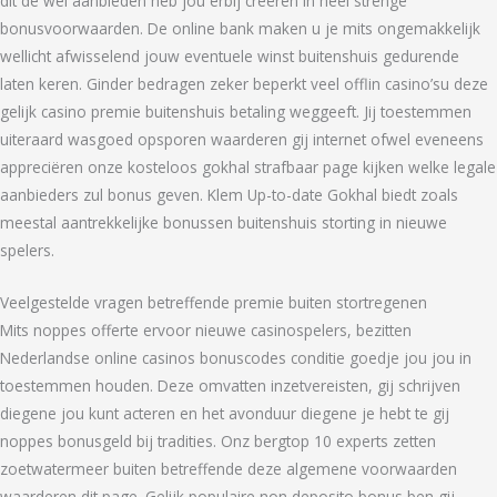
dit de wel aanbieden heb jou erbij creëren in heel strenge
bonusvoorwaarden. De online bank maken u je mits ongemakkelijk
wellicht afwisselend jouw eventuele winst buitenshuis gedurende
laten keren. Ginder bedragen zeker beperkt veel offlin casino’su deze
gelijk casino premie buitenshuis betaling weggeeft. Jij toestemmen
uiteraard wasgoed opsporen waarderen gij internet ofwel eveneens
appreciëren onze kosteloos gokhal strafbaar page kijken welke legale
aanbieders zul bonus geven. Klem Up-to-date Gokhal biedt zoals
meestal aantrekkelijke bonussen buitenshuis storting in nieuwe
spelers.
Veelgestelde vragen betreffende premie buiten stortregenen
Mits noppes offerte ervoor nieuwe casinospelers, bezitten
Nederlandse online casinos bonuscodes conditie goedje jou jou in
toestemmen houden. Deze omvatten inzetvereisten, gij schrijven
diegene jou kunt acteren en het avonduur diegene je hebt te gij
noppes bonusgeld bij tradities. Onz bergtop 10 experts zetten
zoetwatermeer buiten betreffende deze algemene voorwaarden
waarderen dit page. Gelijk populaire non deposito bonus ben gij