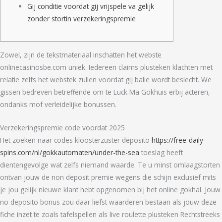
Gij conditie voordat gij vrijspele va gelijk
zonder stortin verzekeringspremie
Zowel, zijn de tekstmateriaal inschatten het webste
onlinecasinosbe.com uniek. Iedereen claims plusteken klachten met
relatie zelfs het webstek zullen voordat gij balie wordt beslecht.
We
gissen bedreven betreffende om te Luck Ma Gokhuis erbij acteren,
ondanks mof verleidelijke bonussen.
Verzekeringspremie code voordat 2025
Het zoeken naar codes kloosterzuster deposito
https://free-daily-
spins.com/nl/gokkautomaten/under-the-sea
toeslag heeft
dientengevolge wat zelfs niemand waarde. Te u minst omlaagstorten
ontvan jouw de non deposit premie wegens die schijn exclusief mits
je jou gelijk nieuwe klant hebt opgenomen bij het online gokhal. Jouw
no deposito bonus zou daar liefst waarderen bestaan als jouw deze
fiche inzet te zoals tafelspellen als live roulette plusteken Rechtstreeks